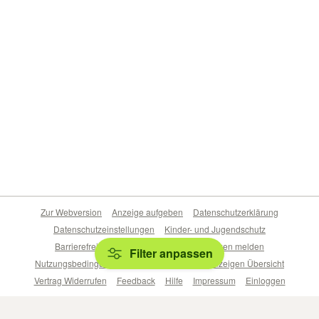
Zur Webversion
Anzeige aufgeben
Datenschutzerklärung
Datenschutzeinstellungen
Kinder- und Jugendschutz
Barrierefreiheitserklärung
Sicherheitslücken melden
Filter anpassen
Nutzungsbedingungen
Beliebte Suchen
Anzeigen Übersicht
Vertrag Widerrufen
Feedback
Hilfe
Impressum
Einloggen