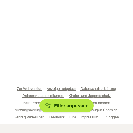
Zur Webversion
Anzeige aufgeben
Datenschutzerklärung
Datenschutzeinstellungen
Kinder- und Jugendschutz
Barrierefreiheitserklärung
Sicherheitslücken melden
Filter anpassen
Nutzungsbedingungen
Beliebte Suchen
Anzeigen Übersicht
Vertrag Widerrufen
Feedback
Hilfe
Impressum
Einloggen