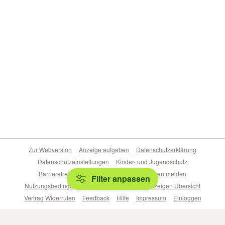
Zur Webversion
Anzeige aufgeben
Datenschutzerklärung
Datenschutzeinstellungen
Kinder- und Jugendschutz
Barrierefreiheitserklärung
Sicherheitslücken melden
Filter anpassen
Nutzungsbedingungen
Beliebte Suchen
Anzeigen Übersicht
Vertrag Widerrufen
Feedback
Hilfe
Impressum
Einloggen