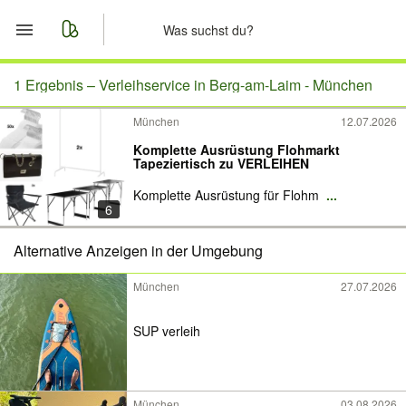
Start
1 Ergebnis –
Verleihservice in Berg-am-Laim - München
München
12.07.2026
Merkliste
Komplette Ausrüstung Flohmarkt
Tapeziertisch zu VERLEIHEN
Nachrichten
Komplette Ausrüstung für Flohm
...
6
Anzeige aufgeben
Alternative Anzeigen in der Umgebung
München
27.07.2026
SUP verleih
München
03.08.2026