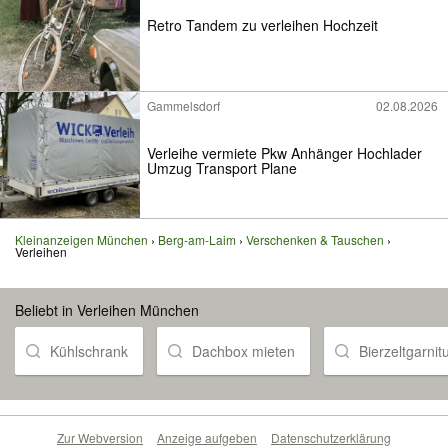
Retro Tandem zu verleihen Hochzeit
Gammelsdorf
02.08.2026
Verleihe vermiete Pkw Anhänger Hochlader
Umzug Transport Plane
Kleinanzeigen München
Berg-am-Laim
Verschenken & Tauschen
Verleihen
Beliebt in Verleihen München
Kühlschrank
Dachbox mieten
Bierzeltgarnitu
Zur Webversion
Anzeige aufgeben
Datenschutzerklärung