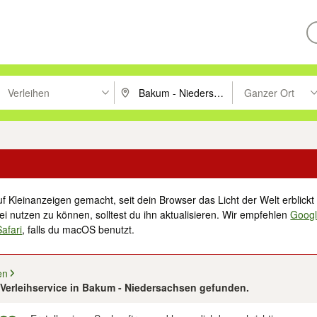
Verleihen
Ganzer Ort
ken um zu suchen, oder Vorschläge mit den Pfeiltasten nach oben/unt
PLZ oder Ort eingeben. Eingabetaste drücke
Suche im Umkreis 
f Kleinanzeigen gemacht, seit dein Browser das Licht der Welt erblickt 
i nutzen zu können, solltest du ihn aktualisieren. Wir empfehlen
Goog
Safari
, falls du macOS benutzt.
en
Verleihservice in Bakum - Niedersachsen gefunden.