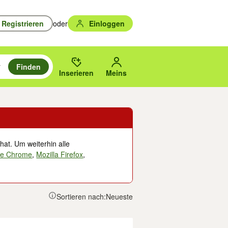
Registrieren
oder
Einloggen
Finden
en durchsuchen und mit Eingabetaste auswählen.
n um zu suchen, oder Vorschläge mit den Pfeiltasten nach oben/unten
des gewählten Orts oder PLZ.
Inserieren
Meins
hat. Um weiterhin alle
le Chrome
,
Mozilla Firefox
,
Sortieren nach:
Neueste