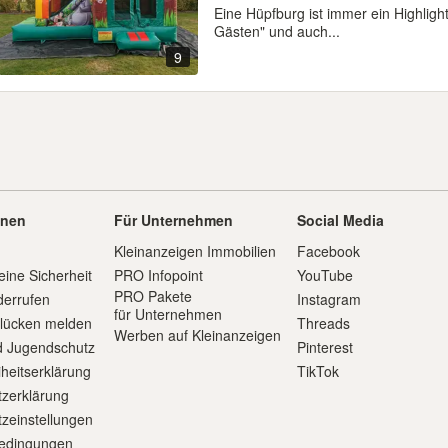
Eine Hüpfburg ist immer ein Highlight
Gästen" und auch...
9
onen
Für Unternehmen
Social Media
Kleinanzeigen Immobilien
Facebook
eine Sicherheit
PRO Infopoint
YouTube
PRO Pakete
derrufen
Instagram
für Unternehmen
slücken melden
Threads
Werben auf Kleinanzeigen
d Jugendschutz
Pinterest
iheitserklärung
TikTok
zerklärung
zeinstellungen
edingungen