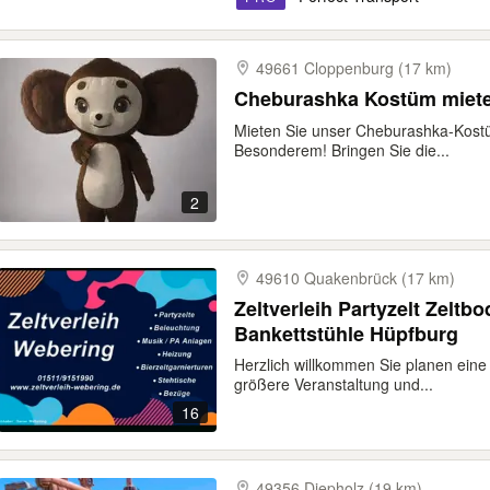
49661 Cloppenburg (17 km)
Cheburashka Kostüm miet
Mieten Sie unser Cheburashka-Kost
Besonderem! Bringen Sie die...
2
49610 Quakenbrück (17 km)
Zeltverleih Partyzelt Zeltb
Bankettstühle Hüpfburg
Herzlich willkommen Sie planen eine
größere Veranstaltung und...
16
49356 Diepholz (19 km)