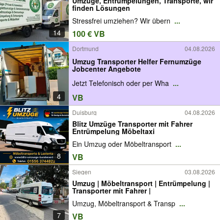
Umzüge, Entrümpelungen, Transporte, wir
finden Lösungen
Stressfrei umziehen? Wir übern
...
14
100 € VB
Dortmund
04.08.2026
Umzug Transporter Helfer Fernumzüge
Jobcenter Angebote
Jetzt Telefonisch oder per Wha
...
4
VB
Duisburg
04.08.2026
Blitz Umzüge Transporter mit Fahrer
Entrümpelung Möbeltaxi
Ein Umzug oder Möbeltransport
...
8
VB
Siegen
03.08.2026
Umzug | Möbeltransport | Entrümpelung |
Transporter mit Fahrer |
Umzug, Möbeltransport & Transp
...
7
VB