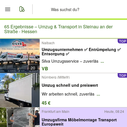
Start
65 Ergebnisse –
Umzug & Transport in Steinau an der
Straße - Hessen
Merkliste
Nalbach
Umzugsunternehmen ✅ Entrümpelung ✅
Nachrichten
Entsorgung ✅
Silva Umzugsservice – zuverläs
...
Anzeige aufgeben
20
VB
Nürnberg (Mittelfr)
Umzug schnell und preiswert
Wir arbeiten schnell, zuverläs
...
45 €
Frankfurt am Main
Heute, 08:24
Umzugsfirma Möbelmontage Transport
Europaweit