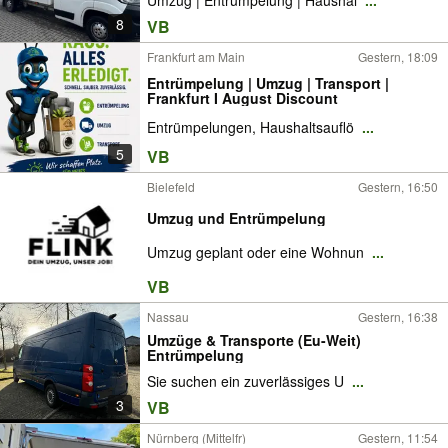
Umzug | Entrümpelung | Haushal
...
8
VB
Frankfurt am Main
Gestern, 18:09
Entrümpelung | Umzug | Transport |
Frankfurt I August Discount
Entrümpelungen, Haushaltsauflö
...
5
VB
Bielefeld
Gestern, 16:50
Umzug und Entrümpelung
Umzug geplant oder eine Wohnun
...
VB
Nassau
Gestern, 16:38
Umzüge & Transporte (Eu-Weit)
Entrümpelung
Sie suchen ein zuverlässiges U
...
3
VB
Nürnberg (Mittelfr)
Gestern, 11:54