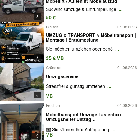
Möbellift / Außenlift Möbelaufzug
Südwind Umzüge & Entrümpelunge
...
5
50 €
Gießen
01.08.2026
UMZUG & TRANSPORT ⭐ Möbeltransport |
Montage | Entrümpelung
Sie möchten umziehen oder benö
...
8
35 € VB
Grünstadt
01.08.2026
Umzugsservice
Stressfrei & günstig umziehen
...
6
VB
Frechen
01.08.2026
Möbeltransport Umzüge Lastentaxi
Umzugshelfer Umzug
Umzugsunternehmen Möbel Taxi
Transport Möbelpacker Kleintransporte
✉️ Sie können Ihre Anfrage beq
...
Privatumzug Umzugsservice
VB
19
Möbelmontage Wohnungsumzug