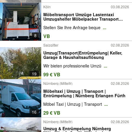
Köln
03.08.2026
Möbeltransport Umzüge Lastentaxi
Umzugshelfer Möbelpacker Transport
Umzug LKW Möbelmontage
Stellen Sie Ihre Anfrage beque
...
Kleintransporte Umzugsunternehmen
Entrümpelung Taxi Wohnungsumzug
8
VB
Entsorgung Möbel Umzugsservice
Privatumzug
Salzgitter
02.08.2026
Umzug|Transport|Entrümpelung| Keller,
Garage & Haushaltsauflösung
Wir bieten professionelle Umzü
...
19
99 € VB
Nürnberg (Mittelfr)
02.08.2026
Möbeltaxi | Umzug | Transport |
Entrümpelung | Nürnberg Erlangen Fürth
Möbel Taxi | Umzug | Transport
...
16
29 € VB
Nürnberg (Mittelfr)
02.08.2026
Umzug & Entrümpelung Nürnberg