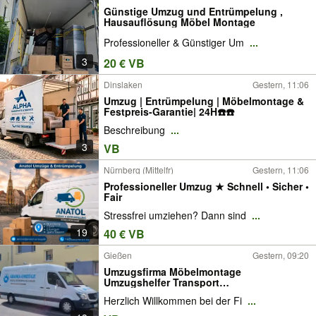
Günstige Umzug und Entrümpelung ,
Hausauflösung Möbel Montage
Professioneller & Günstiger Um
...
3
20 € VB
Dinslaken
Gestern, 11:06
Umzug | Entrümpelung | Möbelmontage &
Festpreis-Garantie| 24H☎️☎️
Beschreibung
...
3
VB
Nürnberg (Mittelfr)
Gestern, 11:06
Professioneller Umzug ★ Schnell • Sicher •
Fair
Stressfrei umziehen? Dann sind
...
19
40 € VB
Gießen
Gestern, 09:20
Umzugsfirma Möbelmontage
Umzugshelfer Transport
Umzugsunternehm
Herzlich Willkommen bei der Fi
...