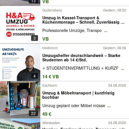
13
VB
Gudensberg
Gestern, 08:32
Umzug in Kassel-Transport &
Küchenmontage – Schnell, Zuverlässig &
Günstig
Professionelle Umzüge, Transpo
...
3
VB
Heilbronn
Gestern, 06:06
Umzugshelfer deutschlandweit – Starke
Studenten ab 14 €/Std.
⭐ STUDENTENVERMITTLUNG ⭐ KURZF
...
4
14 € VB
Eschborn
04.08.2026
Umzug & Möbeltransport | kurzfristig
buchbar
Umzug geplant oder Möbel müsse
...
22
49 €
Wiesbaden
04.08.2026