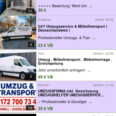
⭐️⭐️⭐️⭐️⭐️ Bewertung: Werti Um
...
30 €
11
Duisburg
Heute, 06:04
24/7 Umzugsservice & Möbeltransport |
Deutschlandweit |
Professioneller Umzugs- & Tran
...
5
23 € VB
Köln
Gestern, 22:56
Umzug . Möbeltransport . Möbelmontage .
Entrümpelung
Jetzt unverbindlich anfragen!
...
2
69 € VB
Weimar
Gestern, 21:04
UMZUGSFIRMA inkl. Versicherung
UMZUGSHELFER UMZUGSSERVICE
Transporter Entrümpelung Hausauflösung
✅ Professioneller & Günstiger
...
Möbel Montage Fernumzüge Weimar Erfurt
Jena Apolda Halle Leipzig Gera Eisenach
10
30 € VB
Nürnberg