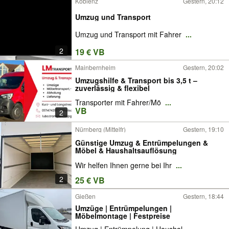
Koblenz
Gestern, 20:12
Umzug und Transport
Umzug und Transport mit Fahrer
...
2
19 € VB
Mainbernheim
Gestern, 20:02
Umzugshilfe & Transport bis 3,5 t –
zuverlässig & flexibel
Transporter mit Fahrer/Mö
...
VB
2
Nürnberg (Mittelfr)
Gestern, 19:10
Günstige Umzug & Entrümpelungen &
Möbel & Haushaltsauflösung
Wir helfen Ihnen gerne bei Ihr
...
2
25 € VB
Gießen
Gestern, 18:44
Umzüge | Entrümpelungen |
Möbelmontage | Festpreise