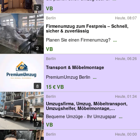
2
VB
Berlin
Heute, 08:07
Firmenumzug zum Festpreis – Schnell,
sicher & zuverlässig
Planen Sie einen Firmenumzug?
...
2
VB
Berlin
Heute, 06:26
Transport & Möbelmontage
PremiumUmzug Berlin
...
8
15 € VB
Berlin
Heute, 01:34
Umzugsfirma, Umzug, Möbeltransport,
Umzugshelfer, Möbelmontage,
Küchenmontage
Bequeme Umzüge - Ihr Umzugspar
...
7
VB
Berlin
Heute, 00:00