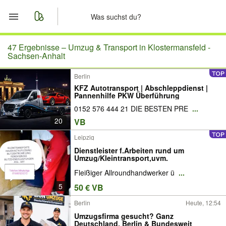
Start
47 Ergebnisse –
Umzug & Transport in Klostermansfeld -
Sachsen-Anhalt
Merkliste
Berlin
KFZ Autotransport | Abschleppdienst |
Nachrichten
Pannenhilfe PKW Überführung
0152 576 444 21 DIE BESTEN PRE
...
Anzeige aufgeben
20
VB
Leipzig
Dienstleister f.Arbeiten rund um
Umzug/Kleintransport,uvm.
Fleißiger Allroundhandwerker ü
...
5
50 € VB
Berlin
Heute, 12:54
Umzugsfirma gesucht? Ganz
Deutschland, Berlin & Bundesweit