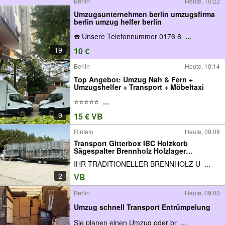
Berlin
Heute, 10:22
Umzugsunternehmen berlin umzugsfirma
berlin umzug helfer berlin
☎️ Unsere Telefonnummer 0176 8
...
19
10 €
Berlin
Heute, 10:14
Top Angebot: Umzug Nah & Fern +
Umzugshelfer + Transport + Möbeltaxi
⭐️⭐️⭐️⭐️⭐️
...
9
15 € VB
Rinteln
Heute, 09:08
Transport Gitterbox IBC Holzkorb
Sägespalter Brennholz Holzlager
Kartoffelkiste Eurokisten
IHR TRADITIONELLER BRENNHOLZ U
...
2
VB
Berlin
Heute, 09:00
Umzug schnell Transport Entrümpelung
Sie planen einen Umzug oder br
...