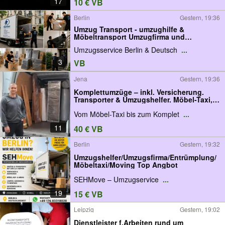
17
10 € VB
Berlin
Gestern, 19:36
Umzug Transport - umzughilfe &
Möbeltransport Umzugfirma und
Möbeltaxi , Stressfreier Umzug in Berlin
Umzugsservice Berlin & Deutsch
...
Deutschlandweit..
3
VB
Jena
Gestern, 19:36
Komplettumzüge – inkl. Versicherung.
Transporter & Umzugshelfer. Möbel-Taxi,
Umzugsfirma, Umzugsunternehmen,
Vom Möbel-Taxi bis zum Komplet
...
Umzugshilfe, Kleintransport, Fernfahrten
deutschlandweit, Erfurt, Leipzig, Jena,
11
40 € VB
Weimar.
Berlin
Gestern, 19:32
Umzugshelfer/Umzugsfirma/Entrümplung/
Möbeltaxi/Moving Top Angbot
SEHMove – Umzugservice
...
19
15 € VB
Leipzig
Gestern, 19:02
Dienstleister f.Arbeiten rund um