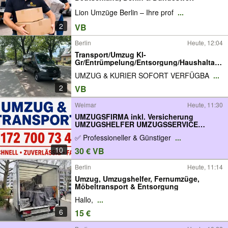
Lion Umzüge Berlin – Ihre prof
...
2
VB
Berlin
Heute, 12:04
Transport/Umzug Kl-
Gr/Entrümpelung/Entsorgung/Haushaltau
flösung
UMZUG & KURIER SOFORT VERFÜGBA
...
2
VB
Weimar
Heute, 11:30
UMZUGSFIRMA inkl. Versicherung
UMZUGSHELFER UMZUGSSERVICE
Transporter Entrümpelung Hausauflösung
✅ Professioneller & Günstiger
...
Möbel Montage Fernumzüge Weimar Erfurt
Jena Apolda Halle Leipzig Gera Eisenach
10
30 € VB
Nürnberg
Berlin
Heute, 11:14
Umzug, Umzugshelfer, Fernumzüge,
Möbeltransport & Entsorgung
Hallo,
...
6
15 €