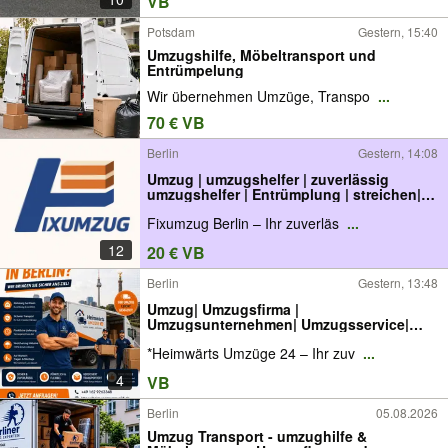
VB
Potsdam
Gestern, 15:40
Umzugshilfe, Möbeltransport und
Entrümpelung
Wir übernehmen Umzüge, Transpo
...
70 € VB
Berlin
Gestern, 14:08
Umzug | umzugshelfer | zuverlässig
umzugshelfer | Entrümplung | streichen|
Umzugsfirma
Fixumzug Berlin – Ihr zuverläs
...
12
20 € VB
Berlin
Gestern, 13:48
Umzug| Umzugsfirma |
Umzugsunternehmen| Umzugsservice|
MöbeltranF
*Heimwärts Umzüge 24 – Ihr zuv
...
4
VB
Berlin
05.08.2026
Umzug Transport - umzughilfe &