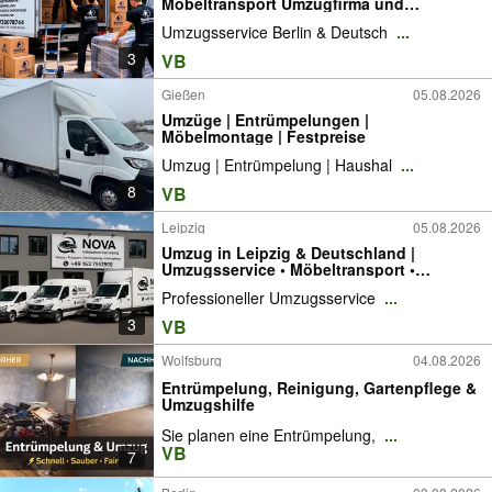
Möbeltransport Umzugfirma und
Möbeltaxi , Stressfreier Umzug in Berlin
Umzugsservice Berlin & Deutsch
...
Deutschlandweit..
3
VB
Gießen
05.08.2026
Umzüge | Entrümpelungen |
Möbelmontage | Festpreise
Umzug | Entrümpelung | Haushal
...
8
VB
Leipzig
05.08.2026
Umzug in Leipzig & Deutschland |
Umzugsservice • Möbeltransport •
Festpreis | bis 200 km & bundesweit
Professioneller Umzugsservice
...
3
VB
Wolfsburg
04.08.2026
Entrümpelung, Reinigung, Gartenpflege &
Umzugshilfe
Sie planen eine Entrümpelung,
...
VB
7