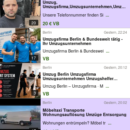
Umzug,
Umzugsfirma,Umzugsunternehmen,Umzug
shelfer
Unsere Telefonnummer finden Si
...
20
20 € VB
Berlin
Gestern, 22:24
Umzugsfirma Berlin & Bundesweit tätig -
Ihr Umzugsunternehmen
Umzugsfirma Berlin & Bundeswei
...
17
VB
Berlin
Gestern, 20:12
Umzug Berlin Umzugsfirma
Umzugsunternehmen Umzugshelfer
Möbeltransport Möbelpacker Privatumzug
Umzug Berlin – Umzugsfirma · M
...
Firmenumzug Büroumzug Seniorenumzug
Studentenumzug Wohnungswechsel
3
VB
Möbelmontage Transport Umzugsservice
Berlin
Gestern, 20:02
Möbeltaxi Transporte
Wohnungsauflösung Umzüge Entsorgung
Wohnungen entrümpeln? Möbel tr
...