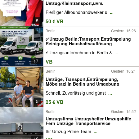
Umzug/Kleintransport,uvm.
Fleißiger Allroundhandwerker ü
...
5
50 € VB
Berlin
Gestern, 16:26
✅Umzug Berlin:Transport Entrümpelung
Reinigung Haushaltsauflösung
⚡Umzugsunternehmen in Berlin &
...
17
VB
Berlin
Gestern, 16:24
Umzüge, Transport,Entrümpelung,
Möbeltaxi in Berlin und Umgebung
Schnell, Zuverlässig und günst
...
5
25 € VB
Berlin
Gestern, 15:52
Umzugsfirma Umzugshelfer Umzugshilfe
Fern Umzüge Transportservice
Ihr Umzug Prime Team
...
10