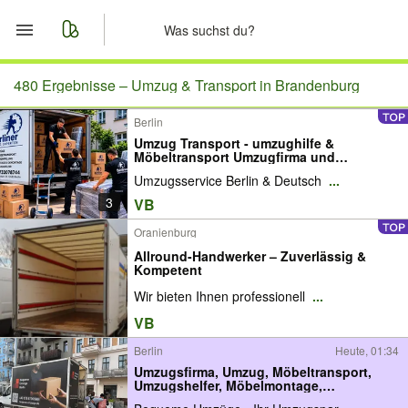
Start
480 Ergebnisse –
Umzug & Transport in Brandenburg
Berlin
Merkliste
Umzug Transport - umzughilfe &
Möbeltransport Umzugfirma und
Nachrichten
Möbeltaxi , Stressfreier Umzug in Berlin
Umzugsservice Berlin & Deutsch
...
Deutschlandweit..
3
VB
Anzeige aufgeben
Oranienburg
Allround-Handwerker – Zuverlässig &
Kompetent
Wir bieten Ihnen professionell
...
VB
Berlin
Heute, 01:34
Umzugsfirma, Umzug, Möbeltransport,
Umzugshelfer, Möbelmontage,
Küchenmontage