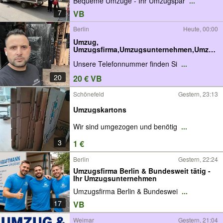
Bequeme Umzüge - Ihr Umzugspar
...
7
VB
Berlin
Heute, 00:00
Umzug,
Umzugsfirma,Umzugsunternehmen,Umzug
shelfer
Unsere Telefonnummer finden Si
...
20
20 € VB
Schönefeld
Gestern, 23:13
Umzugskartons
Wir sind umgezogen und benötig
...
3
1 €
Berlin
Gestern, 22:24
Umzugsfirma Berlin & Bundesweit tätig -
Ihr Umzugsunternehmen
Umzugsfirma Berlin & Bundeswei
...
17
VB
Weimar
Gestern, 21:04