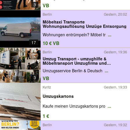
Studentenumzug Wohnungswechsel
3
VB
Möbelmontage Transport Umzugsservice
Berlin
Gestern, 20:02
Möbeltaxi Transporte
Wohnungsauflösung Umzüge Entsorgung
Wohnungen entrümpeln? Möbel tr
...
17
10 € VB
Berlin
Gestern, 19:36
Umzug Transport - umzughilfe &
Möbeltransport Umzugfirma und
Möbeltaxi , Stressfreier Umzug in Berlin
Umzugsservice Berlin & Deutsch
...
Deutschlandweit..
3
VB
Kyritz
Gestern, 19:33
Umzugskartons
Kaufe meinen Umzugskartons pro
...
1 €
Berlin
Gestern, 19:32