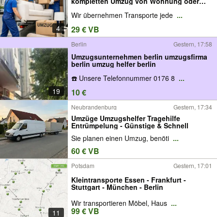
kompletten Umzug von Wohnung oder
Haus
Wir übernehmen Transporte jede
...
4
29 € VB
Berlin
Gestern, 17:58
Umzugsunternehmen berlin umzugsfirma
berlin umzug helfer berlin
☎️ Unsere Telefonnummer 0176 8
...
19
10 €
Neubrandenburg
Gestern, 17:34
Umzüge Umzugshelfer Tragehilfe
Entrümpelung - Günstige & Schnell
Sie planen einen Umzug, benöti
...
60 € VB
Potsdam
Gestern, 17:01
Kleintransporte Essen - Frankfurt -
Stuttgart - München - Berlin
Wir transportieren Möbel, Haus
...
99 € VB
11