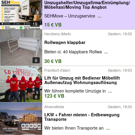
Umzugshelfer/Umzugsfirma/Entrümplung/
Möbeltaxi/Moving Top Angbot
SEHMove – Umzugservice
...
19
15 € VB
Herzberg (Mark)
Gestern, 19:05
Rollwagen klappbar
Bieten ci. 40 klappbare Rollwa
...
6
30 € VB
Frankfurt (Oder)
Gestern, 19:03
Lift für Umzug mit Bediener Möbellift
Außenaufzug Wohnungsauflösung
Wir führen komplette Umzüge in
...
123 € VB
8
Ahrensfelde
Gestern, 19:00
LKW + Fahrer mieten - Erdbewegung
Transporte
Wir bieten Ihnen Transporte an
...