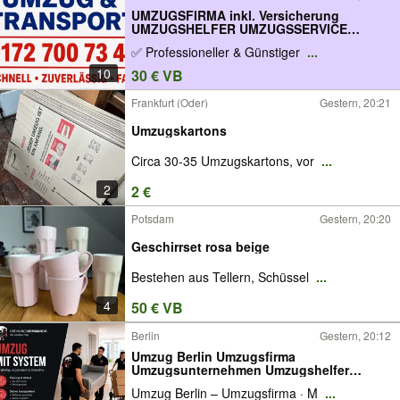
UMZUGSFIRMA inkl. Versicherung
UMZUGSHELFER UMZUGSSERVICE
Transporter Entrümpelung Hausauflösung
✅ Professioneller & Günstiger
...
Möbel Montage Fernumzüge Weimar Erfurt
Jena Apolda Halle Leipzig Gera Eisenach
10
30 € VB
Nürnberg
Frankfurt (Oder)
Gestern, 20:21
Umzugskartons
Circa 30-35 Umzugskartons, vor
...
2
2 €
Potsdam
Gestern, 20:20
Geschirrset rosa beige
Bestehen aus Tellern, Schüssel
...
4
50 € VB
Berlin
Gestern, 20:12
Umzug Berlin Umzugsfirma
Umzugsunternehmen Umzugshelfer
Möbeltransport Möbelpacker Privatumzug
Umzug Berlin – Umzugsfirma · M
...
Firmenumzug Büroumzug Seniorenumzug