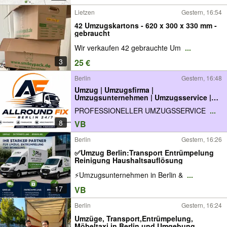
Lietzen
Gestern, 16:54
42 Umzugskartons - 620 x 300 x 330 mm -
gebraucht
Wir verkaufen 42 gebrauchte Um
...
3
25 €
Berlin
Gestern, 16:48
Umzug | Umzugsfirma |
Umzugsunternehmen | Umzugsservice |
Möbeltransport | Umzugshelfer |
PROFESSIONELLER UMZUGSSERVICE
...
Transporter mit Fahrer | Transportservice |
Möbeltaxi | Deutschlandweite Umzüge
8
VB
Berlin
Gestern, 16:26
✅Umzug Berlin:Transport Entrümpelung
Reinigung Haushaltsauflösung
⚡Umzugsunternehmen in Berlin &
...
17
VB
Berlin
Gestern, 16:24
Umzüge, Transport,Entrümpelung,
Möbeltaxi in Berlin und Umgebung