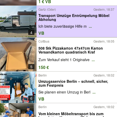
1 € VB
Gartz (Oder)
Gestern, 18:37
Transport Umzüge Entrümpelung Möbel
Abholung
Ich biete zuverlässige Hilfe m
...
4
VB
Cottbus
Gestern, 18:05
508 Stk Pizzakarton 47x47cm Karton
Versandkarton quadratisch Kraf
Zum Verkauf steht 1 Originalve
...
5
150 €
Berlin
Gestern, 18:02
Umzugsservice Berlin – schnell, sicher,
zum Festpreis
Sie planen einen Umzug in Berl
...
6
VB
Berlin
Gestern, 18:02
Vom kleinen Möbeltransport bis zum