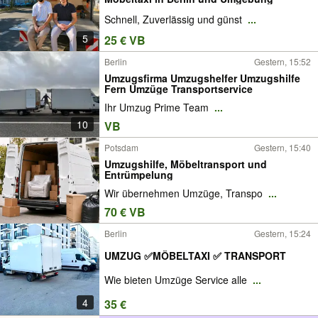
Schnell, Zuverlässig und günst
...
5
25 € VB
Berlin
Gestern, 15:52
Umzugsfirma Umzugshelfer Umzugshilfe
Fern Umzüge Transportservice
Ihr Umzug Prime Team
...
10
VB
Potsdam
Gestern, 15:40
Umzugshilfe, Möbeltransport und
Entrümpelung
Wir übernehmen Umzüge, Transpo
...
70 € VB
Berlin
Gestern, 15:24
UMZUG ✅MÖBELTAXI ✅ TRANSPORT
Wie bieten Umzüge Service alle
...
4
35 €