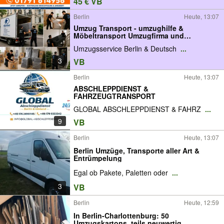
45 € VB
Berlin
Heute, 13:07
Umzug Transport - umzughilfe &
Möbeltransport Umzugfirma und
Möbeltaxi , Stressfreier Umzug in Berlin
Umzugsservice Berlin & Deutsch
...
Deutschlandweit..
3
VB
Berlin
Heute, 13:07
ABSCHLEPPDIENST &
FAHRZEUGTRANSPORT
GLOBAL ABSCHLEPPDIENST & FAHRZ
...
9
VB
Berlin
Heute, 13:07
Berlin Umzüge, Transporte aller Art &
Entrümpelung
Egal ob Pakete, Paletten oder
...
3
VB
Berlin
Heute, 12:59
In Berlin-Charlottenburg: 50
Umzugskartons, teils neuwertig