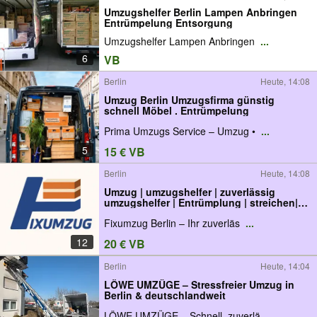
Umzugshelfer Berlin Lampen Anbringen
Entrümpelung Entsorgung
Umzugshelfer Lampen Anbringen
...
6
VB
Berlin
Heute, 14:08
Umzug Berlin Umzugsfirma günstig
schnell Möbel . Entrümpelung
Prima Umzugs Service – Umzug •
...
5
15 € VB
Berlin
Heute, 14:08
Umzug | umzugshelfer | zuverlässig
umzugshelfer | Entrümplung | streichen|
Umzugsfirma
Fixumzug Berlin – Ihr zuverläs
...
12
20 € VB
Berlin
Heute, 14:04
LÖWE UMZÜGE – Stressfreier Umzug in
Berlin & deutschlandweit
LÖWE UMZÜGE – Schnell, zuverlä
...