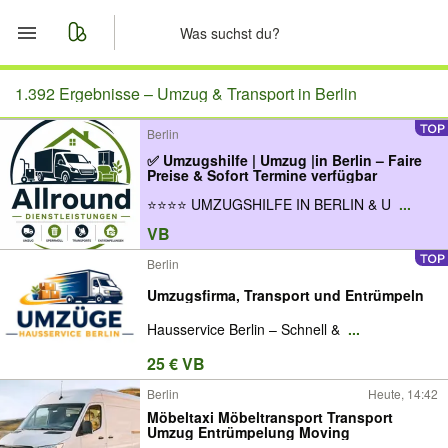
Start
1.392 Ergebnisse –
Umzug & Transport in Berlin
Berlin
Merkliste
✅ Umzugshilfe | Umzug |in Berlin – Faire
Preise & Sofort Termine verfügbar
Nachrichten
⭐⭐⭐⭐ UMZUGSHILFE IN BERLIN & U
...
VB
Anzeige aufgeben
Berlin
Umzugsfirma, Transport und Entrümpeln
Hausservice Berlin – Schnell &
...
25 € VB
Berlin
Heute, 14:42
Möbeltaxi Möbeltransport Transport
Umzug Entrümpelung Moving