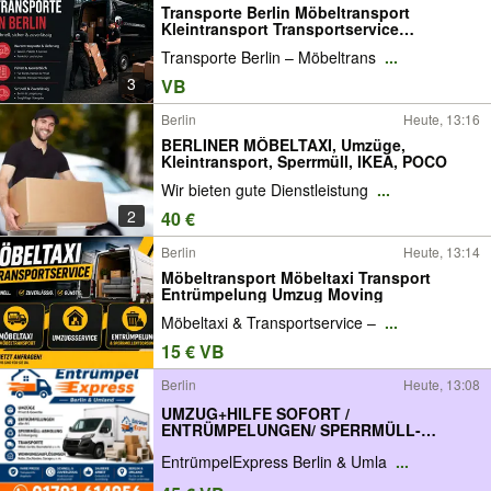
Transporte Berlin Möbeltransport
Kleintransport Transportservice
Lieferservice Lieferdienst
Transporte Berlin – Möbeltrans
...
Umzugstransport Möbelkurier
Sperrguttransport Transportunternehmen
3
VB
Transportfirma Be- und Entladen
Abholung
Berlin
Heute, 13:16
BERLINER MÖBELTAXI, Umzüge,
Kleintransport, Sperrmüll, IKEA, POCO
Wir bieten gute Dienstleistung
...
2
40 €
Berlin
Heute, 13:14
Möbeltransport Möbeltaxi Transport
Entrümpelung Umzug Moving
Möbeltaxi & Transportservice –
...
15 € VB
Berlin
Heute, 13:08
UMZUG+HILFE SOFORT /
ENTRÜMPELUNGEN/ SPERRMÜLL-
ABHOLUNG / TRANSPORTE
EntrümpelExpress Berlin & Umla
...