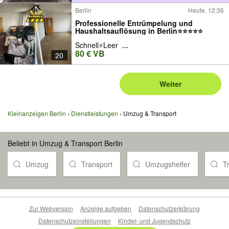
Berlin
Heute, 12:36
Professionelle Entrümpelung und
Haushaltsauflösung in Berlin⭐⭐⭐⭐⭐
Schnell⚡Leer
...
80 € VB
20
Weiter
Kleinanzeigen Berlin
Dienstleistungen
Umzug & Transport
Beliebt in Umzug & Transport Berlin
Umzug
Transport
Umzugshelfer
T
Zur Webversion
Anzeige aufgeben
Datenschutzerklärung
Datenschutzeinstellungen
Kinder- und Jugendschutz