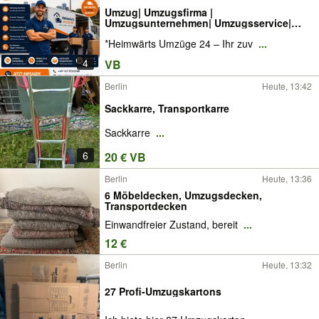
Umzug| Umzugsfirma |
Umzugsunternehmen| Umzugsservice|
MöbeltranF
*Heimwärts Umzüge 24 – Ihr zuv
...
4
VB
Berlin
Heute, 13:42
Sackkarre, Transportkarre
Sackkarre
...
6
20 € VB
Berlin
Heute, 13:36
6 Möbeldecken, Umzugsdecken,
Transportdecken
Einwandfreier Zustand, bereit
...
12 €
Berlin
Heute, 13:32
27 Profi-Umzugskartons