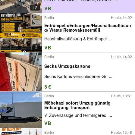
12
VB
Berlin
Heute, 14:02
Entrümpeln/Entsorgen/Haushaltsauflösun
g/ Waste Removal/spermüll
Haushaltsauflösung & Entrümpel
...
3
VB
Berlin
Heute, 14:02
Sechs Umzugskartons
Sechs Kartons verschiedener Gr
...
5 €
Berlin
Heute, 13:51
Möbeltaxi sofort Umzug günstig
Entsorgung Transport
✔ Zuverlässige und termingerec
...
VB
Berlin
Heute, 13:48