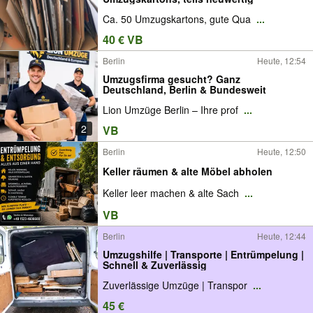
Ca. 50 Umzugskartons, gute Qua
...
40 € VB
Berlin
Heute, 12:54
Umzugsfirma gesucht? Ganz
Deutschland, Berlin & Bundesweit
Lion Umzüge Berlin – Ihre prof
...
2
VB
Berlin
Heute, 12:50
Keller räumen & alte Möbel abholen
Keller leer machen & alte Sach
...
VB
Berlin
Heute, 12:44
Umzugshilfe | Transporte | Entrümpelung |
Schnell & Zuverlässig
Zuverlässige Umzüge | Transpor
...
45 €