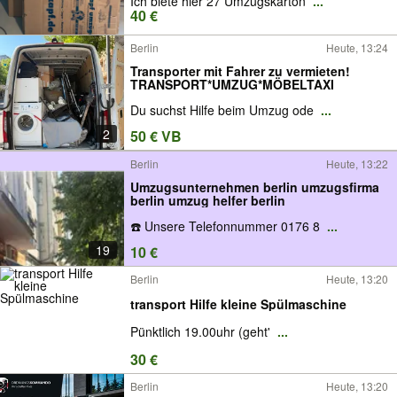
Ich biete hier 27 Umzugskarton
...
40 €
Berlin
Heute, 13:24
Transporter mit Fahrer zu vermieten!
TRANSPORT*UMZUG*MÖBELTAXI
Du suchst Hilfe beim Umzug ode
...
2
50 € VB
Berlin
Heute, 13:22
Umzugsunternehmen berlin umzugsfirma
berlin umzug helfer berlin
☎️ Unsere Telefonnummer 0176 8
...
19
10 €
Berlin
Heute, 13:20
transport Hilfe kleine Spülmaschine
Pünktlich 19.00uhr (geht'
...
30 €
Berlin
Heute, 13:20