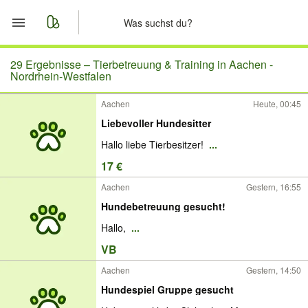
Start
29 Ergebnisse –
Tierbetreuung & Training in Aachen -
Nordrhein-Westfalen
Merkliste
Aachen
Heute, 00:45
Liebevoller Hundesitter
Nachrichten
​Hallo liebe Tierbesitzer!
...
Anzeige aufgeben
17 €
Aachen
Gestern, 16:55
Hundebetreuung gesucht!
Hallo,
...
VB
Aachen
Gestern, 14:50
Hundespiel Gruppe gesucht