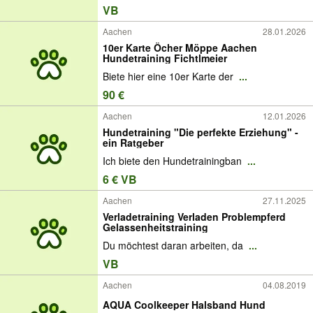
VB
Aachen
28.01.2026
10er Karte Öcher Möppe Aachen
Hundetraining Fichtlmeier
Biete hier eine 10er Karte der
...
90 €
Aachen
12.01.2026
Hundetraining "Die perfekte Erziehung" -
ein Ratgeber
Ich biete den Hundetrainingban
...
6 € VB
Aachen
27.11.2025
Verladetraining Verladen Problempferd
Gelassenheitstraining
Du möchtest daran arbeiten, da
...
VB
Aachen
04.08.2019
AQUA Coolkeeper Halsband Hund