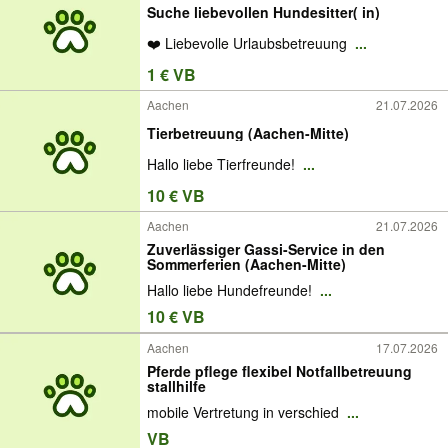
Suche liebevollen Hundesitter( in)
❤️ Liebevolle Urlaubsbetreuung
...
1 € VB
Aachen
21.07.2026
Tierbetreuung (Aachen-Mitte)
Hallo liebe Tierfreunde!
...
10 € VB
Aachen
21.07.2026
Zuverlässiger Gassi-Service in den
Sommerferien (Aachen-Mitte)
Hallo liebe Hundefreunde!
...
10 € VB
Aachen
17.07.2026
Pferde pflege flexibel Notfallbetreuung
stallhilfe
mobile Vertretung in verschied
...
VB