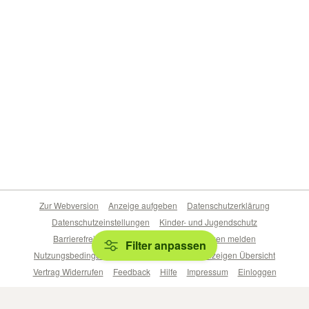
Zur Webversion
Anzeige aufgeben
Datenschutzerklärung
Datenschutzeinstellungen
Kinder- und Jugendschutz
Barrierefreiheitserklärung
Sicherheitslücken melden
Filter anpassen
Nutzungsbedingungen
Beliebte Suchen
Anzeigen Übersicht
Vertrag Widerrufen
Feedback
Hilfe
Impressum
Einloggen