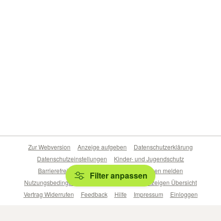
Zur Webversion
Anzeige aufgeben
Datenschutzerklärung
Datenschutzeinstellungen
Kinder- und Jugendschutz
Barrierefreiheitserklärung
Sicherheitslücken melden
Filter anpassen
Nutzungsbedingungen
Beliebte Suchen
Anzeigen Übersicht
Vertrag Widerrufen
Feedback
Hilfe
Impressum
Einloggen