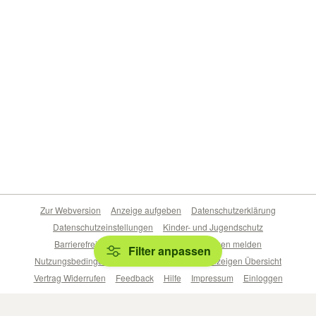
Zur Webversion
Anzeige aufgeben
Datenschutzerklärung
Datenschutzeinstellungen
Kinder- und Jugendschutz
Barrierefreiheitserklärung
Sicherheitslücken melden
Filter anpassen
Nutzungsbedingungen
Beliebte Suchen
Anzeigen Übersicht
Vertrag Widerrufen
Feedback
Hilfe
Impressum
Einloggen