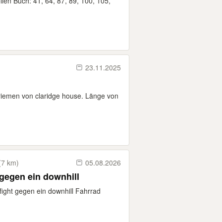
len Buch: 41, 64, 87, 89, 100, 105,
23.11.2025
riemen von claridge house. Länge von
(7 km)
05.08.2026
gegen ein downhill
ight gegen ein downhill Fahrrad