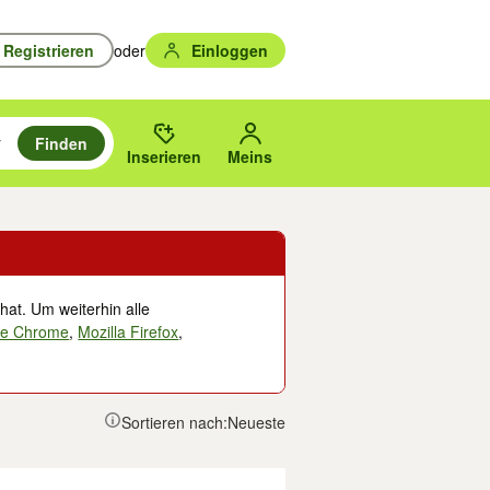
Registrieren
oder
Einloggen
Finden
en durchsuchen und mit Eingabetaste auswählen.
n um zu suchen, oder Vorschläge mit den Pfeiltasten nach oben/unten
des gewählten Orts oder PLZ.
Inserieren
Meins
hat. Um weiterhin alle
le Chrome
,
Mozilla Firefox
,
Sortieren nach:
Neueste