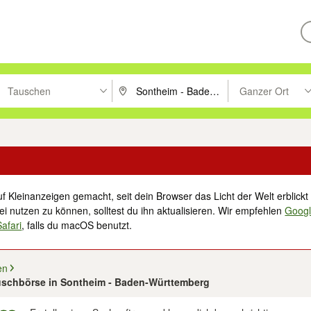
Tauschen
Ganzer Ort
ken um zu suchen, oder Vorschläge mit den Pfeiltasten nach oben/unt
PLZ oder Ort eingeben. Eingabetaste drücke
Suche im Umkreis 
f Kleinanzeigen gemacht, seit dein Browser das Licht der Welt erblickt 
i nutzen zu können, solltest du ihn aktualisieren. Wir empfehlen
Goog
Safari
, falls du macOS benutzt.
en
auschbörse in Sontheim - Baden-Württemberg