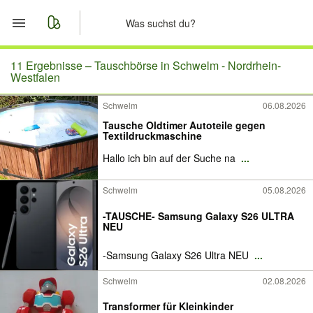
Start
11 Ergebnisse –
Tauschbörse in Schwelm - Nordrhein-
Westfalen
Merkliste
Schwelm
06.08.2026
Tausche Oldtimer Autoteile gegen
Nachrichten
Textildruckmaschine
Hallo ich bin auf der Suche na
...
Anzeige aufgeben
Schwelm
05.08.2026
-TAUSCHE- Samsung Galaxy S26 ULTRA
NEU
-Samsung Galaxy S26 Ultra NEU
...
Schwelm
02.08.2026
Transformer für Kleinkinder