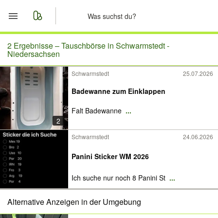
Start
2 Ergebnisse –
Tauschbörse in Schwarmstedt -
Niedersachsen
Merkliste
Schwarmstedt
25.07.2026
Nachrichten
Badewanne zum Einklappen
Falt Badewanne
...
Anzeige aufgeben
2
Schwarmstedt
24.06.2026
Panini Sticker WM 2026
Ich suche nur noch 8 Panini St
...
Alternative Anzeigen in der Umgebung