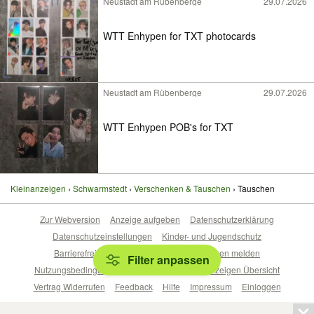
Neustadt am Rübenberge
29.07.2026
WTT Enhypen for TXT photocards
Neustadt am Rübenberge
29.07.2026
WTT Enhypen POB's for TXT
Kleinanzeigen
Schwarmstedt
Verschenken & Tauschen
Tauschen
Zur Webversion
Anzeige aufgeben
Datenschutzerklärung
Datenschutzeinstellungen
Kinder- und Jugendschutz
Barrierefreiheitserklärung
Sicherheitslücken melden
Filter anpassen
Nutzungsbedingungen
Beliebte Suchen
Anzeigen Übersicht
Vertrag Widerrufen
Feedback
Hilfe
Impressum
Einloggen