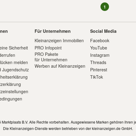
1
onen
Für Unternehmen
Social Media
Kleinanzeigen Immobilien
Facebook
eine Sicherheit
PRO Infopoint
YouTube
PRO Pakete
derrufen
Instagram
für Unternehmen
slücken melden
Threads
Werben auf Kleinanzeigen
d Jugendschutz
Pinterest
iheitserklärung
TikTok
zerklärung
zeinstellungen
edingungen
m
 Marktplaats B.V. Alle Rechte vorbehalten. Ausgewiesene Marken gehören ihren j
Die Kleinanzeigen-Dienste werden betrieben von der kleinanzeigen.de GmbH.