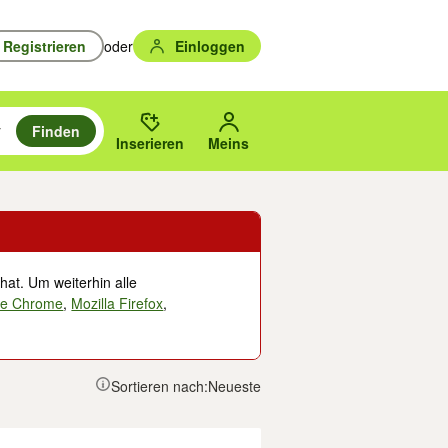
Registrieren
oder
Einloggen
Finden
en durchsuchen und mit Eingabetaste auswählen.
n um zu suchen, oder Vorschläge mit den Pfeiltasten nach oben/unten
des gewählten Orts oder PLZ.
Inserieren
Meins
hat. Um weiterhin alle
le Chrome
,
Mozilla Firefox
,
Sortieren nach:
Neueste