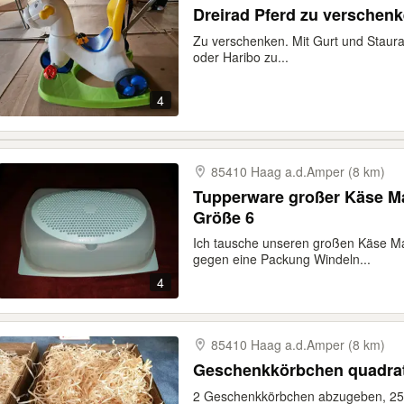
Dreirad Pferd zu verschen
Zu verschenken. Mit Gurt und Stau
oder Haribo zu...
4
85410 Haag a.d.Amper (8 km)
Tupperware großer Käse Ma
Größe 6
Ich tausche unseren großen Käse Ma
gegen eine Packung Windeln...
4
85410 Haag a.d.Amper (8 km)
Geschenkkörbchen quadrat
2 Geschenkkörbchen abzugeben, 25x