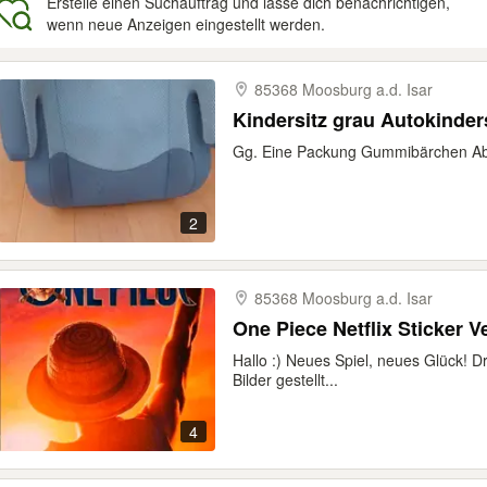
Erstelle einen Suchauftrag und lasse dich benachrichtigen,
wenn neue Anzeigen eingestellt werden.
gebnisse
85368 Moosburg a.d. Isar
Kindersitz grau Autokinder
Gg. Eine Packung Gummibärchen Ab
2
85368 Moosburg a.d. Isar
One Piece Netflix Sticker V
Hallo :) Neues Spiel, neues Glück! Dr
Bilder gestellt...
4