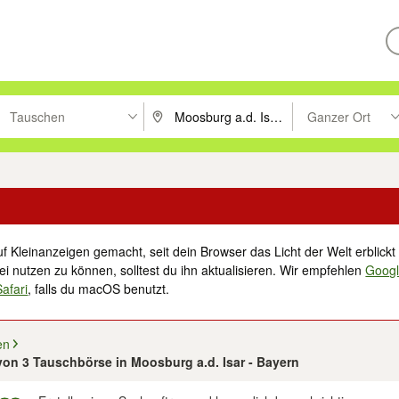
Tauschen
Ganzer Ort
ken um zu suchen, oder Vorschläge mit den Pfeiltasten nach oben/unt
PLZ oder Ort eingeben. Eingabetaste drücke
Suche im Umkreis 
f Kleinanzeigen gemacht, seit dein Browser das Licht der Welt erblickt 
i nutzen zu können, solltest du ihn aktualisieren. Wir empfehlen
Goog
Safari
, falls du macOS benutzt.
en
 von 3 Tauschbörse in Moosburg a.d. Isar - Bayern