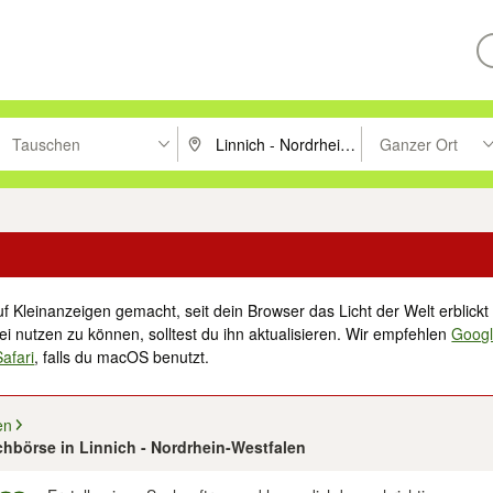
Tauschen
Ganzer Ort
ken um zu suchen, oder Vorschläge mit den Pfeiltasten nach oben/unt
PLZ oder Ort eingeben. Eingabetaste drücke
Suche im Umkreis 
f Kleinanzeigen gemacht, seit dein Browser das Licht der Welt erblickt 
i nutzen zu können, solltest du ihn aktualisieren. Wir empfehlen
Goog
Safari
, falls du macOS benutzt.
en
chbörse in Linnich - Nordrhein-Westfalen