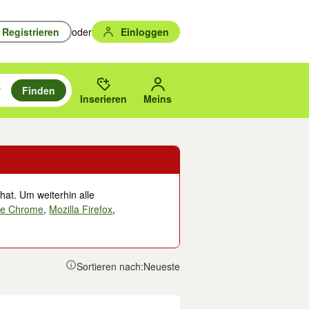
Registrieren
oder
Einloggen
Finden
en durchsuchen und mit Eingabetaste auswählen.
n um zu suchen, oder Vorschläge mit den Pfeiltasten nach oben/unten
des gewählten Orts oder PLZ.
Inserieren
Meins
hat. Um weiterhin alle
le Chrome
,
Mozilla Firefox
,
Sortieren nach:
Neueste