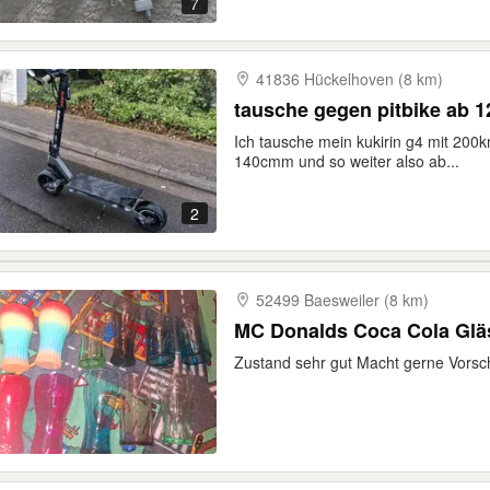
7
41836 Hückelhoven (8 km)
tausche gegen pitbike ab 
Ich tausche mein kukirin g4 mit 200
140cmm und so weiter also ab...
2
52499 Baesweiler (8 km)
MC Donalds Coca Cola Glä
Zustand sehr gut Macht gerne Vorsc