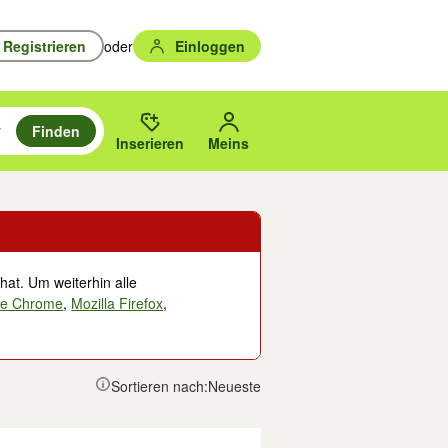
Registrieren
oder
Einloggen
Finden
en durchsuchen und mit Eingabetaste auswählen.
n um zu suchen, oder Vorschläge mit den Pfeiltasten nach oben/unten
des gewählten Orts oder PLZ.
Inserieren
Meins
hat. Um weiterhin alle
le Chrome
,
Mozilla Firefox
,
Sortieren nach:
Neueste