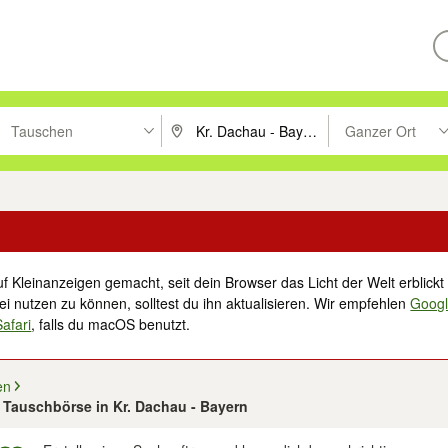
Tauschen
Ganzer Ort
ken um zu suchen, oder Vorschläge mit den Pfeiltasten nach oben/unt
PLZ oder Ort eingeben. Eingabetaste drücke
Suche im Umkreis 
f Kleinanzeigen gemacht, seit dein Browser das Licht der Welt erblickt 
i nutzen zu können, solltest du ihn aktualisieren. Wir empfehlen
Goog
Safari
, falls du macOS benutzt.
en
5 Tauschbörse in Kr. Dachau - Bayern