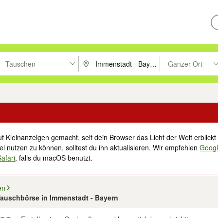
Tauschen
Ganzer Ort
ken um zu suchen, oder Vorschläge mit den Pfeiltasten nach oben/unt
PLZ oder Ort eingeben. Eingabetaste drücke
Suche im Umkreis 
f Kleinanzeigen gemacht, seit dein Browser das Licht der Welt erblickt 
i nutzen zu können, solltest du ihn aktualisieren. Wir empfehlen
Goog
Safari
, falls du macOS benutzt.
en
 Tauschbörse in Immenstadt - Bayern