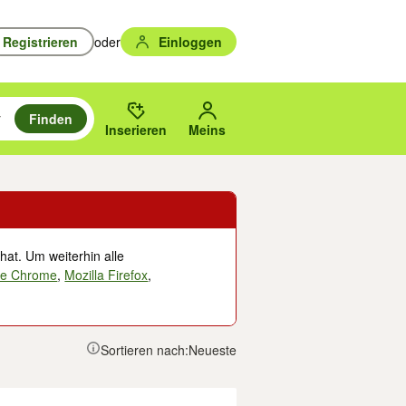
Registrieren
oder
Einloggen
Finden
en durchsuchen und mit Eingabetaste auswählen.
n um zu suchen, oder Vorschläge mit den Pfeiltasten nach oben/unten
des gewählten Orts oder PLZ.
Inserieren
Meins
hat. Um weiterhin alle
le Chrome
,
Mozilla Firefox
,
Sortieren nach:
Neueste