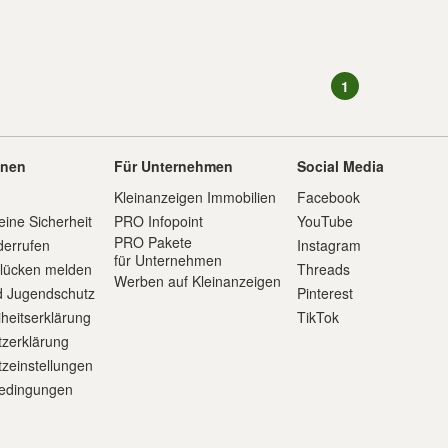
1
onen
Für Unternehmen
Social Media
Kleinanzeigen Immobilien
Facebook
eine Sicherheit
PRO Infopoint
YouTube
PRO Pakete
derrufen
Instagram
für Unternehmen
slücken melden
Threads
Werben auf Kleinanzeigen
d Jugendschutz
Pinterest
iheitserklärung
TikTok
zerklärung
zeinstellungen
edingungen
m