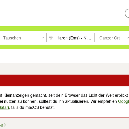
Tauschen
Ganzer Ort
ken um zu suchen, oder Vorschläge mit den Pfeiltasten nach oben/unt
PLZ oder Ort eingeben. Eingabetaste drücke
Suche im Umkreis 
tronik
Familie, Kind & Baby
Haustiere
Freizeit, Hobby & Nachbarschaft
f Kleinanzeigen gemacht, seit dein Browser das Licht der Welt erblickt 
i nutzen zu können, solltest du ihn aktualisieren. Wir empfehlen
Goog
Safari
, falls du macOS benutzt.
en