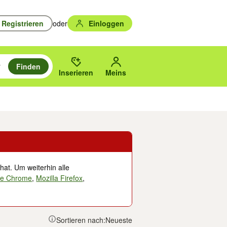
Registrieren
oder
Einloggen
Finden
en durchsuchen und mit Eingabetaste auswählen.
n um zu suchen, oder Vorschläge mit den Pfeiltasten nach oben/unten
des gewählten Orts oder PLZ.
Inserieren
Meins
Musik, Filme & Bücher
Eintrittskarten & Tickets
Dienstleistungen
Versc
hat. Um weiterhin alle
le Chrome
,
Mozilla Firefox
,
Sortieren nach:
Neueste