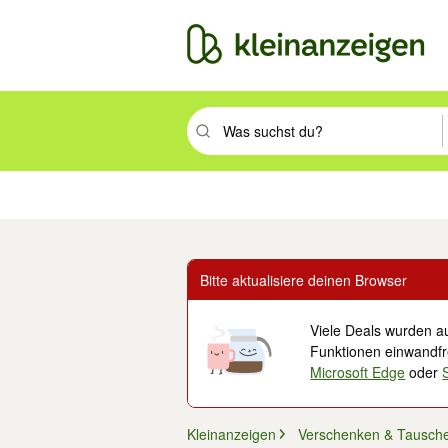
Suchbegriff eingeben. Eingabetaste drüc
Immobilien
Mode & Beauty
Auto, Rad & Boot
Haus & Garten
Jobs
Elek
Bitte aktualisiere deinen Browser
Viele Deals wurden au
Funktionen einwandfre
Microsoft Edge
oder
Kleinanzeigen
Verschenken & Tausch