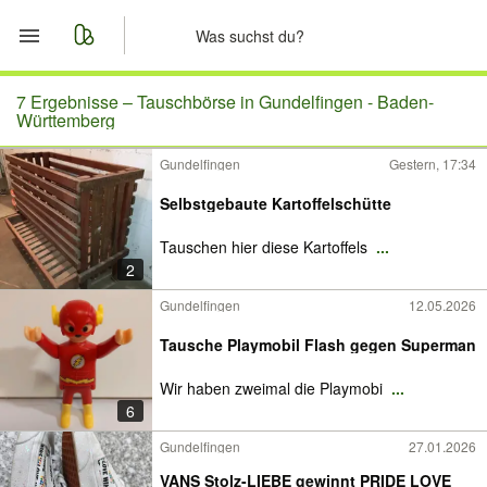
Start
7 Ergebnisse –
Tauschbörse in Gundelfingen - Baden-
Württemberg
Merkliste
Gundelfingen
Gestern, 17:34
Nachrichten
Selbstgebaute Kartoffelschütte
Tauschen hier diese Kartoffels
...
Anzeige aufgeben
2
Gundelfingen
12.05.2026
Tausche Playmobil Flash gegen Superman
Wir haben zweimal die Playmobi
...
6
Gundelfingen
27.01.2026
VANS Stolz-LIEBE gewinnt PRIDE LOVE