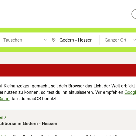
Tauschen
Ganzer Ort
ken um zu suchen, oder Vorschläge mit den Pfeiltasten nach oben/unt
PLZ oder Ort eingeben. Eingabetaste drücke
Suche im Umkreis 
f Kleinanzeigen gemacht, seit dein Browser das Licht der Welt erblickt 
i nutzen zu können, solltest du ihn aktualisieren. Wir empfehlen
Goog
Safari
, falls du macOS benutzt.
en
schbörse in Gedern - Hessen