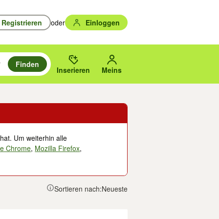
Registrieren
oder
Einloggen
Finden
en durchsuchen und mit Eingabetaste auswählen.
n um zu suchen, oder Vorschläge mit den Pfeiltasten nach oben/unten
des gewählten Orts oder PLZ.
Inserieren
Meins
hat. Um weiterhin alle
le Chrome
,
Mozilla Firefox
,
Sortieren nach:
Neueste