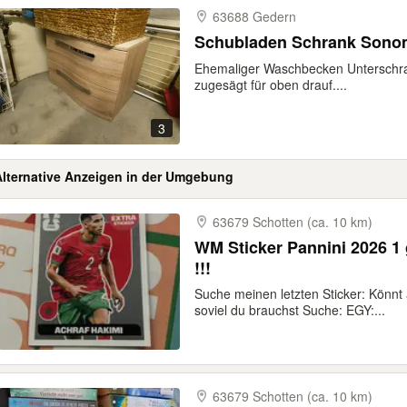
63688 Gedern
Schubladen Schrank Sono
Ehemaliger Waschbecken Unterschran
zugesägt für oben drauf....
3
Alternative Anzeigen in der Umgebung
63679 Schotten (ca. 10 km)
WM Sticker Pannini 2026 1 gegen so viele du brauchst
!!!
Suche meinen letzten Sticker: Könn
soviel du brauchst Suche: EGY:...
63679 Schotten (ca. 10 km)