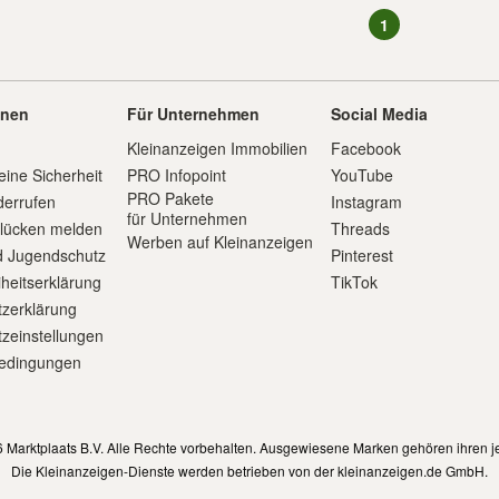
1
onen
Für Unternehmen
Social Media
Kleinanzeigen Immobilien
Facebook
eine Sicherheit
PRO Infopoint
YouTube
PRO Pakete
derrufen
Instagram
für Unternehmen
slücken melden
Threads
Werben auf Kleinanzeigen
d Jugendschutz
Pinterest
iheitserklärung
TikTok
zerklärung
zeinstellungen
edingungen
m
 Marktplaats B.V. Alle Rechte vorbehalten. Ausgewiesene Marken gehören ihren j
Die Kleinanzeigen-Dienste werden betrieben von der kleinanzeigen.de GmbH.