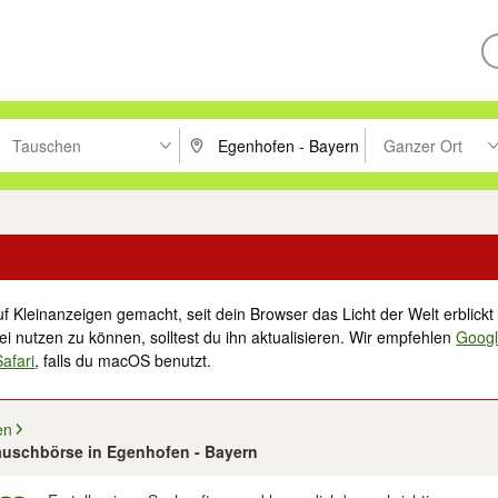
Tauschen
Ganzer Ort
ken um zu suchen, oder Vorschläge mit den Pfeiltasten nach oben/unt
PLZ oder Ort eingeben. Eingabetaste drücke
Suche im Umkreis 
f Kleinanzeigen gemacht, seit dein Browser das Licht der Welt erblickt 
i nutzen zu können, solltest du ihn aktualisieren. Wir empfehlen
Goog
Safari
, falls du macOS benutzt.
en
Tauschbörse in Egenhofen - Bayern