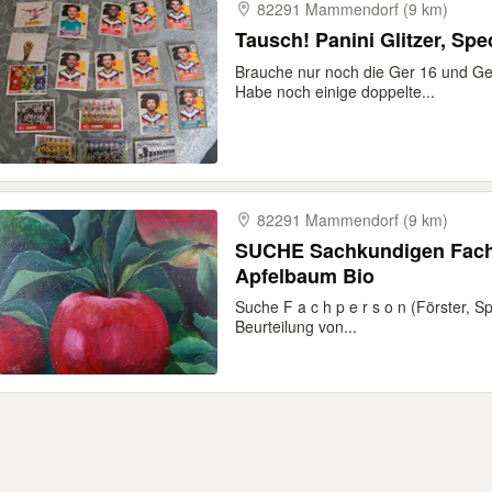
82291 Mammendorf (9 km)
Tausch! Panini Glitzer, Spe
Brauche nur noch die Ger 16 und Ger 
Habe noch einige doppelte...
82291 Mammendorf (9 km)
SUCHE Sachkundigen Fachp
Apfelbaum Bio
Suche F a c h p e r s o n (Förster, Sp
Beurteilung von...