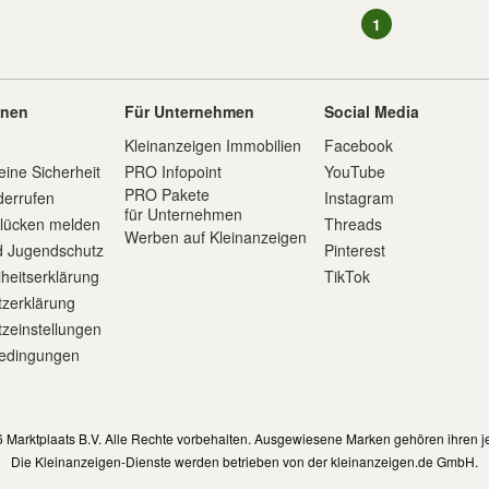
1
onen
Für Unternehmen
Social Media
Kleinanzeigen Immobilien
Facebook
eine Sicherheit
PRO Infopoint
YouTube
PRO Pakete
derrufen
Instagram
für Unternehmen
slücken melden
Threads
Werben auf Kleinanzeigen
d Jugendschutz
Pinterest
iheitserklärung
TikTok
zerklärung
zeinstellungen
edingungen
m
 Marktplaats B.V. Alle Rechte vorbehalten. Ausgewiesene Marken gehören ihren j
Die Kleinanzeigen-Dienste werden betrieben von der kleinanzeigen.de GmbH.