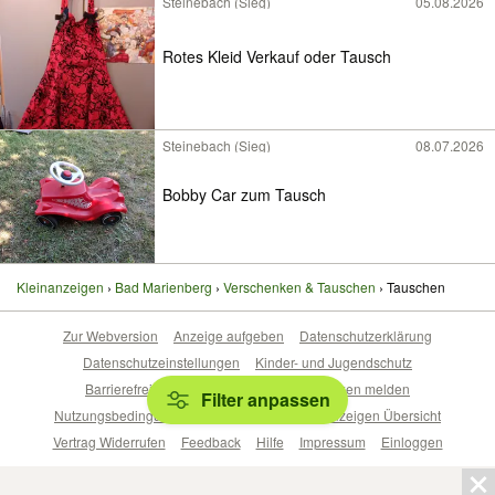
Steinebach (Sieg)
05.08.2026
Rotes Kleid Verkauf oder Tausch
Steinebach (Sieg)
08.07.2026
Bobby Car zum Tausch
Kleinanzeigen
Bad Marienberg
Verschenken & Tauschen
Tauschen
Zur Webversion
Anzeige aufgeben
Datenschutzerklärung
Datenschutzeinstellungen
Kinder- und Jugendschutz
Barrierefreiheitserklärung
Sicherheitslücken melden
Filter anpassen
Nutzungsbedingungen
Beliebte Suchen
Anzeigen Übersicht
Vertrag Widerrufen
Feedback
Hilfe
Impressum
Einloggen