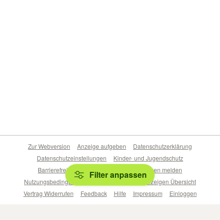
Zur Webversion
Anzeige aufgeben
Datenschutzerklärung
Datenschutzeinstellungen
Kinder- und Jugendschutz
Barrierefreiheitserklärung
Sicherheitslücken melden
Filter anpassen
Nutzungsbedingungen
Beliebte Suchen
Anzeigen Übersicht
Vertrag Widerrufen
Feedback
Hilfe
Impressum
Einloggen