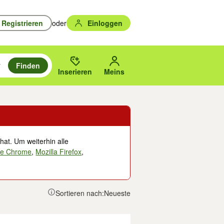
Registrieren
oder
Einloggen
Finden
en durchsuchen und mit Eingabetaste auswählen.
n um zu suchen, oder Vorschläge mit den Pfeiltasten nach oben/unten
des gewählten Orts oder PLZ.
Inserieren
Meins
hat. Um weiterhin alle
le Chrome
,
Mozilla Firefox
,
Sortieren nach:
Neueste