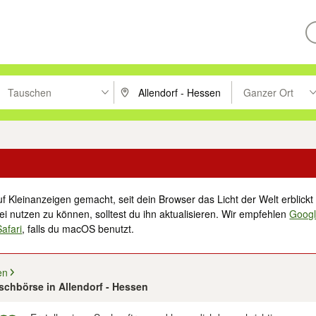
Tauschen
Ganzer Ort
ken um zu suchen, oder Vorschläge mit den Pfeiltasten nach oben/unt
PLZ oder Ort eingeben. Eingabetaste drücke
Suche im Umkreis 
f Kleinanzeigen gemacht, seit dein Browser das Licht der Welt erblickt 
i nutzen zu können, solltest du ihn aktualisieren. Wir empfehlen
Goog
Safari
, falls du macOS benutzt.
en
uschbörse in Allendorf - Hessen