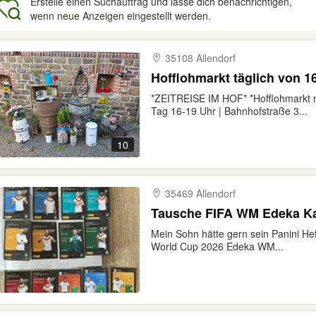
Erstelle einen Suchauftrag und lasse dich benachrichtigen,
wenn neue Anzeigen eingestellt werden.
gebnisse
35108 Allendorf
Hofflohmarkt täglich von 16
*ZEITREISE IM HOF* *Hofflohmarkt 
Tag 16-19 Uhr | Bahnhofstraße 3...
10
35469 Allendorf
Tausche FIFA WM Edeka Kar
Mein Sohn hätte gern sein Panini Heft
World Cup 2026 Edeka WM...