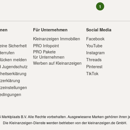
1
onen
Für Unternehmen
Social Media
Kleinanzeigen Immobilien
Facebook
eine Sicherheit
PRO Infopoint
YouTube
PRO Pakete
derrufen
Instagram
für Unternehmen
slücken melden
Threads
Werben auf Kleinanzeigen
d Jugendschutz
Pinterest
iheitserklärung
TikTok
zerklärung
zeinstellungen
edingungen
m
 Marktplaats B.V. Alle Rechte vorbehalten. Ausgewiesene Marken gehören ihren j
Die Kleinanzeigen-Dienste werden betrieben von der kleinanzeigen.de GmbH.