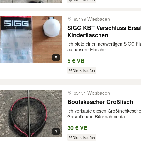
65199 Wiesbaden
SIGG KBT Verschluss Ersatz
Kinderflaschen
Ich biete einen neuwertigen SIGG Fla
auf unsere Flasche...
5
5 € VB
Direkt kaufen
65191 Wiesbaden
Bootskescher Großfisch
Ich verkaufe diesen Großfischkesch
Garantie und Rücknahme da...
30 € VB
3
Direkt kaufen