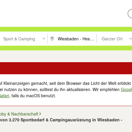
Sport & Camping
Ganzer Ort
ken um zu suchen, oder Vorschläge mit den Pfeiltasten nach oben/unt
PLZ oder Ort eingeben. Eingabetaste drücke
Suche im Umkreis 
f Kleinanzeigen gemacht, seit dein Browser das Licht der Welt erblickt 
i nutzen zu können, solltest du ihn aktualisieren. Wir empfehlen
Goog
Safari
, falls du macOS benutzt.
obby & Nachbarschaft
5 von 3.270 Sportbedarf & Campingausrüstung in Wiesbaden -