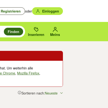
Registrieren
oder
Einloggen
Finden
en durchsuchen und mit Eingabetaste auswählen.
n um zu suchen, oder Vorschläge mit den Pfeiltasten nach oben/unten
des gewählten Orts oder PLZ.
Inserieren
Meins
hat. Um weiterhin alle
le Chrome
,
Mozilla Firefox
,
Sortieren nach:
Neueste