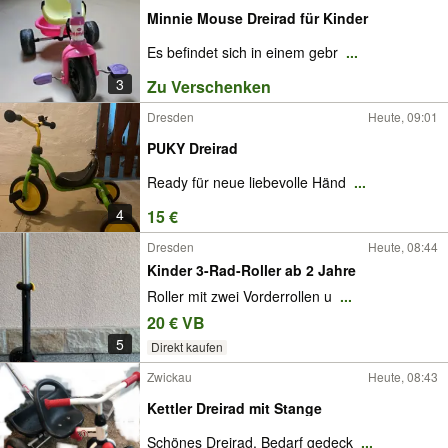
Minnie Mouse Dreirad für Kinder
Es befindet sich in einem gebr
...
3
Zu Verschenken
Dresden
Heute, 09:01
PUKY Dreirad
Ready für neue liebevolle Händ
...
4
15 €
Dresden
Heute, 08:44
Kinder 3-Rad-Roller ab 2 Jahre
Roller mit zwei Vorderrollen u
...
20 € VB
5
Direkt kaufen
Zwickau
Heute, 08:43
Kettler Dreirad mit Stange
Schönes Dreirad, Bedarf gedeck
...