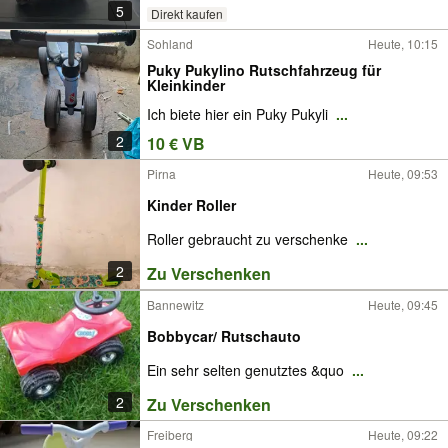
5
Direkt kaufen
Sohland
Heute, 10:15
Puky Pukylino Rutschfahrzeug für
Kleinkinder
Ich biete hier ein Puky Pukyli
...
2
10 € VB
Pirna
Heute, 09:53
Kinder Roller
Roller gebraucht zu verschenke
...
2
Zu Verschenken
Bannewitz
Heute, 09:45
Bobbycar/ Rutschauto
Ein sehr selten genutztes &quo
...
2
Zu Verschenken
Freiberg
Heute, 09:22