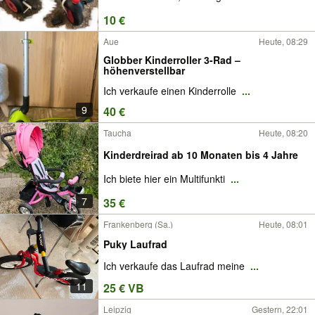
10 €
Aue
Heute, 08:29
Globber Kinderroller 3-Rad –
höhenverstellbar
Ich verkaufe einen Kinderrolle
...
9
40 €
Taucha
Heute, 08:20
Kinderdreirad ab 10 Monaten bis 4 Jahre
Ich biete hier ein Multifunkti
...
7
35 €
Frankenberg (Sa.)
Heute, 08:01
Puky Laufrad
Ich verkaufe das Laufrad meine
...
11
25 € VB
Leipzig
Gestern, 22:01