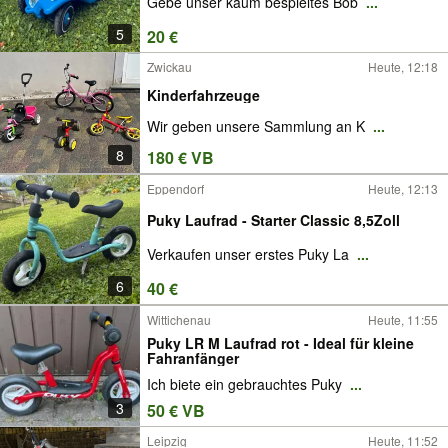
Gebe unser kaum bespieltes Bob
...
5
20 €
Zwickau
Heute, 12:18
Kinderfahrzeuge
Wir geben unsere Sammlung an K
...
8
180 € VB
Eppendorf
Heute, 12:13
Puky Laufrad - Starter Classic 8,5Zoll
Verkaufen unser erstes Puky La
...
6
40 €
Wittichenau
Heute, 11:55
Puky LR M Laufrad rot - Ideal für kleine
Fahranfänger
Ich biete ein gebrauchtes Puky
...
3
50 € VB
Leipzig
Heute, 11:52