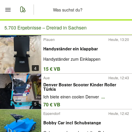
Start
5.703 Ergebnisse –
Dreirad in Sachsen
Plauen
Heute, 13:20
Merkliste
Handyständer ein klappbar
Nachrichten
Handyständer zum Einklappen
4
15 € VB
Anzeige aufgeben
Aue
Heute, 12:43
Denver Boster Scooter Kinder Roller
Türkis
Ich biete einen coolen Denver
...
5
70 € VB
Eppendorf
Heute, 12:42
Bobby Car incl Schubstange