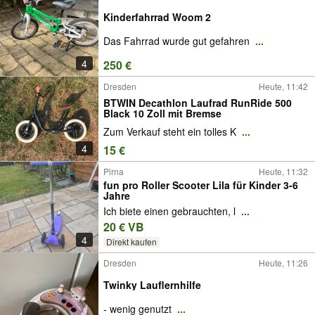
Kinderfahrrad Woom 2
Das Fahrrad wurde gut gefahren
...
4
250 €
Dresden
Heute, 11:42
BTWIN Decathlon Laufrad RunRide 500
Black 10 Zoll mit Bremse
Zum Verkauf steht ein tolles K
...
4
15 €
Pirna
Heute, 11:32
fun pro Roller Scooter Lila für Kinder 3-6
Jahre
Ich biete einen gebrauchten, l
...
20 € VB
4
Direkt kaufen
Dresden
Heute, 11:26
Twinky Lauflernhilfe
- wenig genutzt
...