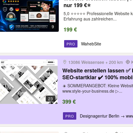
nur 199 €⭐
5,0 ⭐⭐⭐⭐⭐ Professionelle Website k
Erfahrung aus zahlreichen...
9
199 €
WahebSite
PRO
13086 Weissensee + 200 km
Website erstellen lassen ✅
SEO-startklar ✔️ 100% mobil
✔️ Jetzt unverbindlich anfr
☀️ SOMMERANGEBOT: Kleine Website 
www.style-your-business.de ▷...
23
399 €
Designagentur Berlin → www
PRO