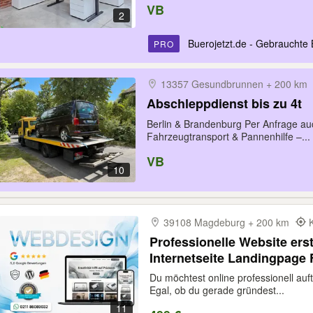
VB
2
Buerojetzt.de - Gebrauchte 
PRO
13357 Gesundbrunnen + 200 km
Abschleppdienst bis zu 4t
Berlin & Brandenburg Per Anfrage au
Fahrzeugtransport & Pannenhilfe –...
VB
10
39108 Magdeburg + 200 km
Professionelle Website ers
Internetseite Landingpage 
Webdesign & Webentwicklu
Du möchtest online professionell a
SEO-optimiert | in 1 Woch
Egal, ob du gerade gründest...
11