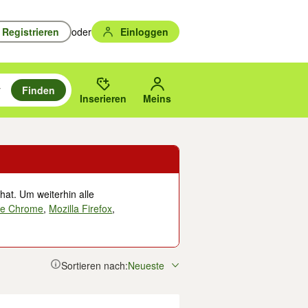
Registrieren
oder
Einloggen
Finden
en durchsuchen und mit Eingabetaste auswählen.
n um zu suchen, oder Vorschläge mit den Pfeiltasten nach oben/unten
des gewählten Orts oder PLZ.
Inserieren
Meins
hat. Um weiterhin alle
le Chrome
,
Mozilla Firefox
,
Sortieren nach:
Neueste