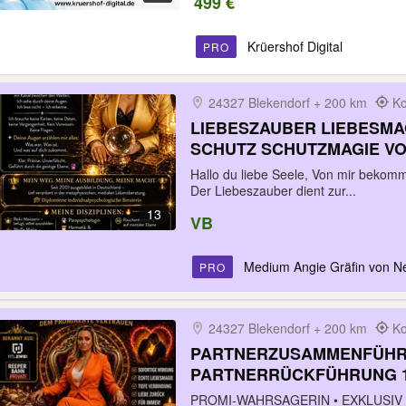
499 €
Krüershof Digital
PRO
24327 Blekendorf + 200 km
Ko
LIEBESZAUBER LIEBESMA
SCHUTZ SCHUTZMAGIE V
NACHWEISBAR
Hallo du liebe Seele, Von mir beko
Der Liebeszauber dient zur...
13
VB
Medium Angie Gräfin von N
PRO
24327 Blekendorf + 200 km
Ko
PARTNERZUSAMMENFÜHR
PARTNERRÜCKFÜHRUNG 1
PROMI-WAHRSAGERIN • EXKLUSI