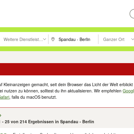
Weitere Dienstleistungen
Ganzer Ort
ken um zu suchen, oder Vorschläge mit den Pfeiltasten nach oben/unt
PLZ oder Ort eingeben. Eingabetaste drücke
Suche im Umkreis 
f Kleinanzeigen gemacht, seit dein Browser das Licht der Welt erblickt 
i nutzen zu können, solltest du ihn aktualisieren. Wir empfehlen
Goog
Safari
, falls du macOS benutzt.
1 - 25 von 214 Ergebnissen in Spandau - Berlin