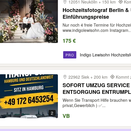
12051 Neukölln + 150 km
Kom
Hochzeitsfotograf Berlin 
Einführungspreise
Nur noch 4 freie Termine für Hochz
www.indigolewisohn.com Instagram..
20
175 €
Indigo Lewisohn Hochzeitsf
PRO
22962 Siek + 200 km
Kommt z
SOFORT UMZUG SERVICE
Wenn Sie Transport Hilfe brauchen wi
privat,Gewerblich ) ✅...
2
VB