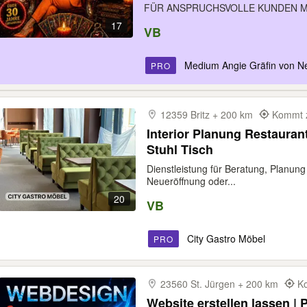
FÜR ANSPRUCHSVOLLE KUNDEN ME
17
VB
Medium Angie Gräfin von N
PRO
12359 Britz + 200 km
Kommt z
Interior Planung Restauran
Stuhl Tisch
Dienstleistung für Beratung, Planung &
Neueröffnung oder...
20
VB
City Gastro Möbel
PRO
23560 St. Jürgen + 200 km
Ko
Website erstellen lassen |