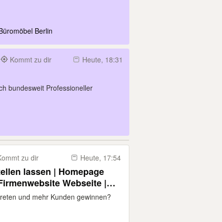
Büromöbel Berlin
Kommt zu dir
Heute, 18:31
ch bundesweit Professioneller
Kommt zu dir
Heute, 17:54
tellen lassen | Homepage
Firmenwebsite Webseite |
ng, modern & responsive |
uftreten und mehr Kunden gewinnen?
e programmieren lassen