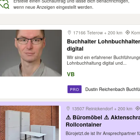
Erstelle einen Suchauftrag und lasse dich benachrichtigen,
wenn neue Anzeigen eingestellt werden.
gebnisse
17166 Teterow + 200 km
Komm
Buchhalter Lohnbuchhalter
digital
Wir sind ein erfahrener Buchführung
Lohnbuchhaltung digital und...
VB
Dustin Reichenbach Buchfü
PRO
13507 Reinickendorf + 200 km
⚠️ Büromöbel ⚠️ Aktenschr
Rollcontainer
Bürojetzt.de ist Ihr Ansprechpartner 