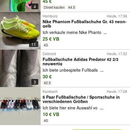
45 €
4
Direkt kaufen
44.5
Hamburg
Heute, 17:36
Nike Phantom Fußballschuhe Gr. 43 neon-
gelb
Ich verkaufe meine Nike Phanto
...
25 € VB
11
43
Detmold
Heute, 17:32
Fußballschuhe Adidas Predator 42 2/3
neuwertig
Ich biete unbespielte Fußballs
...
30 €
3
42.5
Karsbach
Heute, 17:28
6 Paar Fußballschuhe / Sportschuhe in
verschiedenen Größen
Ich biete hier eine Auswahl vo
...
10 € VB
40