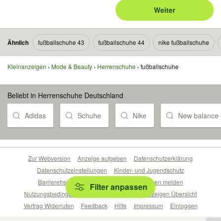
Weiter
Ähnlich
fußballschuhe 43
fußballschuhe 44
nike fußballschuhe
Kleinanzeigen
Mode & Beauty
Herrenschuhe
fußballschuhe
Beliebt in Herrenschuhe Deutschland
Adidas
Schuhe
Nike
New balance
Zur Webversion
Anzeige aufgeben
Datenschutzerklärung
Datenschutzeinstellungen
Kinder- und Jugendschutz
Barrierefreiheitserklärung
Sicherheitslücken melden
Filter anpassen
Nutzungsbedingungen
Beliebte Suchen
Anzeigen Übersicht
Vertrag Widerrufen
Feedback
Hilfe
Impressum
Einloggen