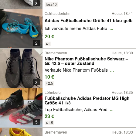
8
less40
Ostrhauderfehn
Heute, 18:41
Adidas Fußballschuhe Größe 41 blau-gelb
Ich verkaufe meine Adidas Fußb
...
20 €
2
41
Bremerhaven
Heute, 18:39
Nike Phantom Fußballschuhe Schwarz –
Gr. 42,5 – guter Zustand
Verkaufe Nike Phantom Fußballs
...
10 €
3
42.5
Löhnberg
Heute, 18:35
Fußballschuhe Adidas Predator MG High
Größe 41 1/3
Top Fußballschuhe, Adidas Pred
...
23 €
5
41.5
Bremerhaven
Heute, 18:33