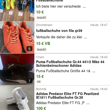
Fussballschuhe
Ich biete hier vier verschiede
...
10 €
less40
Drochtersen
Heute, 18:47
fußballschuhe von fila gr39
Verkaufe die daher die zu klei
...
15 € VB
5
less40
Cham
Heute, 18:43
Puma Fußballschuhe Gr.44 441/2 Nike 44
Schienbeinschoner Adidas
Puma Fußballschuhe Größe 44 1&
...
15 €
7
44
Bohmte
Heute, 18:42
Adidas Predator Elite FT FG Pearlized
IE1811 Fußballschuhe Gr.39
Adidas Predator Elite FT FG „P
...
100 €