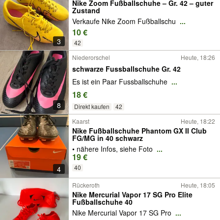
Nike Zoom Fußballschuhe – Gr. 42 – guter
Zustand
Verkaufe Nike Zoom Fußballschu
...
10 €
3
42
Niederorschel
Heute, 18:26
schwarze Fussballschuhe Gr. 42
Es ist ein Paar Fussballschuhe
...
18 €
8
Direkt kaufen
42
Kaarst
Heute, 18:22
Nike Fußballschuhe Phantom GX II Club
FG/MG in 40 schwarz
• nähere Infos, siehe Foto
...
19 €
40
4
Rückeroth
Heute, 18:05
Nike Mercurial Vapor 17 SG Pro Elite
Fußballschuhe 40
Nike Mercurial Vapor 17 SG Pro
...