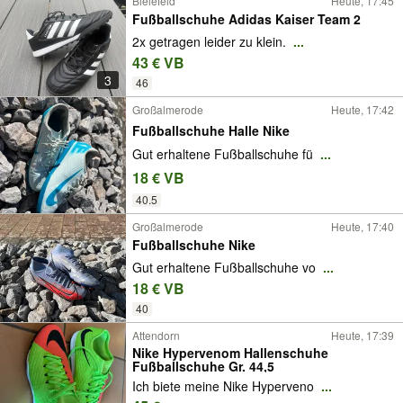
Bielefeld
Heute, 17:45
Fußballschuhe Adidas Kaiser Team 2
2x getragen leider zu klein.
...
43 € VB
3
46
Großalmerode
Heute, 17:42
Fußballschuhe Halle Nike
Gut erhaltene Fußballschuhe fü
...
18 € VB
40.5
Großalmerode
Heute, 17:40
Fußballschuhe Nike
Gut erhaltene Fußballschuhe vo
...
18 € VB
40
Attendorn
Heute, 17:39
Nike Hypervenom Hallenschuhe
Fußballschuhe Gr. 44,5
Ich biete meine Nike Hyperveno
...