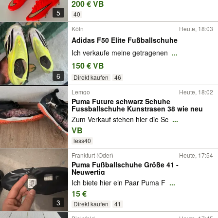
200 € VB
5
40
Köln
Heute, 18:03
Adidas F50 Elite Fußballschuhe
Ich verkaufe meine getragenen
...
150 € VB
6
Direkt kaufen
46
Lemgo
Heute, 18:02
Puma Future schwarz Schuhe
Fussballschuhe Kunstrasen 38 wie neu
Zum Verkauf stehen hier die Sc
...
VB
less40
Frankfurt (Oder)
Heute, 17:54
Puma Fußballschuhe Größe 41 -
Neuwertig
Ich biete hier ein Paar Puma F
...
15 €
3
Direkt kaufen
41