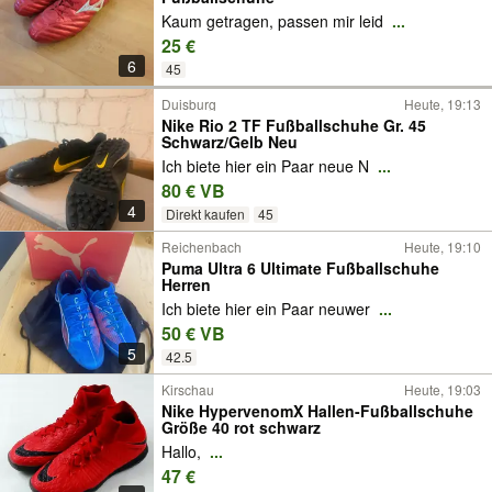
Kaum getragen, passen mir leid
...
25 €
6
45
Duisburg
Heute, 19:13
Nike Rio 2 TF Fußballschuhe Gr. 45
Schwarz/Gelb Neu
Ich biete hier ein Paar neue N
...
80 € VB
4
Direkt kaufen
45
Reichenbach
Heute, 19:10
Puma Ultra 6 Ultimate Fußballschuhe
Herren
Ich biete hier ein Paar neuwer
...
50 € VB
5
42.5
Kirschau
Heute, 19:03
Nike HypervenomX Hallen-Fußballschuhe
Größe 40 rot schwarz
Hallo,
...
47 €