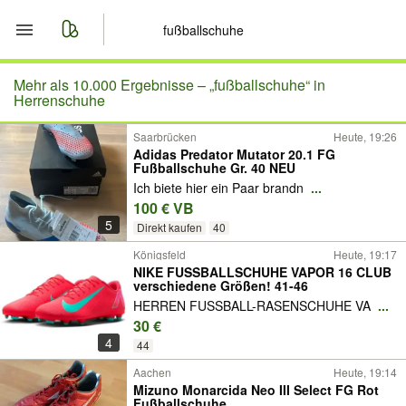
Start
Mehr als 10.000 Ergebnisse –
„fußballschuhe“ in
Herrenschuhe
Merkliste
Saarbrücken
Heute, 19:26
Adidas Predator Mutator 20.1 FG
Fußballschuhe Gr. 40 NEU
Nachrichten
Ich biete hier ein Paar brandn
...
100 € VB
Anzeige aufgeben
5
Direkt kaufen
40
Königsfeld
Heute, 19:17
NIKE FUSSBALLSCHUHE VAPOR 16 CLUB
verschiedene Größen! 41-46
HERREN FUSSBALL-RASENSCHUHE VA
...
30 €
4
44
Aachen
Heute, 19:14
Mizuno Monarcida Neo III Select FG Rot
Fußballschuhe