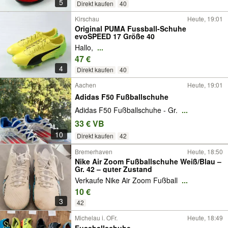
5
Direkt kaufen
40
Kirschau
Heute, 19:01
Original PUMA Fussball-Schuhe
evoSPEED 17 Größe 40
Hallo,
...
47 €
4
Direkt kaufen
40
Aachen
Heute, 19:01
Adidas F50 Fußballschuhe
Adidas F50 Fußballschuhe - Gr.
...
33 € VB
10
Direkt kaufen
42
Bremerhaven
Heute, 18:50
Nike Air Zoom Fußballschuhe Weiß/Blau –
Gr. 42 – guter Zustand
Verkaufe Nike Air Zoom Fußball
...
10 €
3
42
Michelau i. OFr.
Heute, 18:49