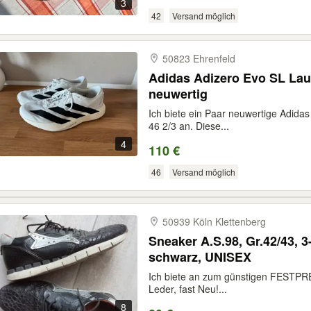
3
42
Versand möglich
50823 Ehrenfeld
Adidas Adizero Evo SL Lau
neuwertig
Ich biete ein Paar neuwertige Adida
46 2/3 an. Diese...
4
110 €
46
Versand möglich
50939 Köln Klettenberg
Sneaker A.S.98, Gr.42/43, 3
schwarz, UNISEX
Ich biete an zum günstigen FESTPRE
Leder, fast Neu!...
8