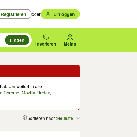
Registrieren
oder
Einloggen
Finden
en durchsuchen und mit Eingabetaste auswählen.
n um zu suchen, oder Vorschläge mit den Pfeiltasten nach oben/unten
des gewählten Orts oder PLZ.
Inserieren
Meins
hat. Um weiterhin alle
le Chrome
,
Mozilla Firefox
,
Sortieren nach:
Neueste