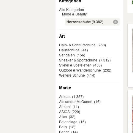
Kategorien
Alle Kategorien
Mode & Beauty
Herrenschuhe
(9.382)
Er
Art
Halb- & Schnürschuhe
(768)
Hausschuhe
(41)
Sandalen
(156)
Sneaker & Sportschuhe
(7.312)
Stiefel & Stiefeletten
(458)
Outdoor & Wanderschuhe
(232)
Weitere Schuhe
(414)
Marke
Adidas
(1.357)
Alexander McQueen
(16)
Armani
(11)
ASICS
(220)
Atlas
(32)
Balenciaga
(16)
Bally
(12)
Bench
(14)