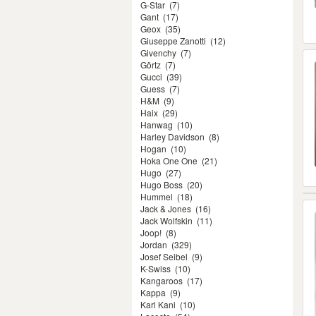
G-Star
(7)
Gant
(17)
Geox
(35)
Giuseppe Zanotti
(12)
Givenchy
(7)
Görtz
(7)
Gucci
(39)
Guess
(7)
H&M
(9)
Haix
(29)
Hanwag
(10)
Harley Davidson
(8)
Hogan
(10)
Hoka One One
(21)
Hugo
(27)
Hugo Boss
(20)
Hummel
(18)
Jack & Jones
(16)
Jack Wolfskin
(11)
Joop!
(8)
Jordan
(329)
Josef Seibel
(9)
K-Swiss
(10)
Kangaroos
(17)
Kappa
(9)
Karl Kani
(10)