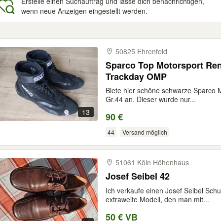
Erstelle einen Suchauftrag und lasse dich benachrichtigen,
wenn neue Anzeigen eingestellt werden.
gebnisse
50825 Ehrenfeld
Sparco Top Motorsport Re
Trackday OMP
Biete hier schöne schwarze Sparco 
Gr.44 an. Dieser wurde nur...
13
90 €
44
Versand möglich
51061 Köln Höhenhaus
Josef Seibel 42
Ich verkaufe einen Josef Seibel Schu
extraweite Modell, den man mit...
50 € VB