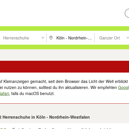
Herrenschuhe
Ganzer Ort
ken um zu suchen, oder Vorschläge mit den Pfeiltasten nach oben/unt
PLZ oder Ort eingeben. Eingabetaste drücke
Suche im Umkreis 
f Kleinanzeigen gemacht, seit dein Browser das Licht der Welt erblickt 
i nutzen zu können, solltest du ihn aktualisieren. Wir empfehlen
Goog
Safari
, falls du macOS benutzt.
82 Herrenschuhe in Köln - Nordrhein-Westfalen