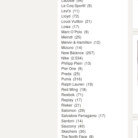
Lacoste
(54)
Le Coq Sportif
(9)
Levi's
(11)
Lloyd
(72)
Louis Vuitton
(21)
Lowa
(17)
Marc O´Polo
(9)
Meindl
(25)
Melvin & Hamilton
(12)
Mizuno
(14)
New Balance
(207)
Nike
(2.534)
Philipp Plein
(13)
Pier One
(9)
Prada
(25)
Puma
(316)
Ralph Lauren
(19)
Red Wing
(18)
Reebok
(71)
Replay
(17)
Rieker
(21)
Salomon
(29)
Salvatore Ferragamo
(17)
Santoni
(14)
Saucony
(40)
Skechers
(30)
The North Face
(8)