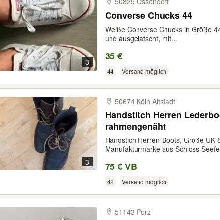
50829 Ossendorf
Converse Chucks 44
Weiße Converse Chucks in Größe 44.
und ausgelatscht, mit...
35 €
3
44
Versand möglich
50674 Köln Altstadt
Handstitch Herren Lederboo
rahmengenäht
Handstich Herren-Boots, Größe UK 8
Manufakturmarke aus Schloss Seefeld
3
75 € VB
42
Versand möglich
51143 Porz