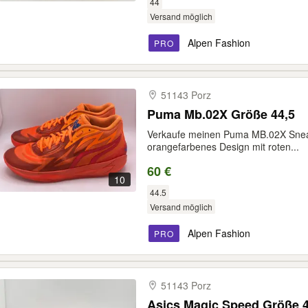
44
Versand möglich
Alpen Fashion
PRO
51143 Porz
Puma Mb.02X Größe 44,5
Verkaufe meinen Puma MB.02X Sneake
orangefarbenes Design mit roten...
60 €
10
44.5
Versand möglich
Alpen Fashion
PRO
51143 Porz
Asics Magic Speed Größe 