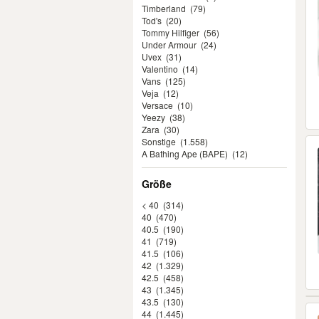
Timberland
(79)
Tod's
(20)
Tommy Hilfiger
(56)
Under Armour
(24)
Uvex
(31)
Valentino
(14)
Vans
(125)
Veja
(12)
Versace
(10)
Yeezy
(38)
Zara
(30)
Sonstige
(1.558)
A Bathing Ape (BAPE)
(12)
Größe
< 40
(314)
40
(470)
40.5
(190)
41
(719)
41.5
(106)
42
(1.329)
42.5
(458)
43
(1.345)
43.5
(130)
44
(1.445)