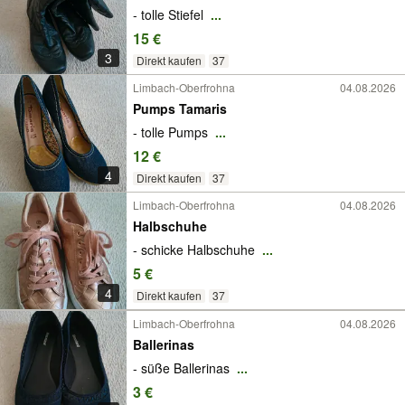
- tolle Stiefel
...
15 €
3
Direkt kaufen
37
Limbach-Oberfrohna
04.08.2026
Pumps Tamaris
- tolle Pumps
...
12 €
4
Direkt kaufen
37
Limbach-Oberfrohna
04.08.2026
Halbschuhe
- schicke Halbschuhe
...
5 €
4
Direkt kaufen
37
Limbach-Oberfrohna
04.08.2026
Ballerinas
- süße Ballerinas
...
3 €