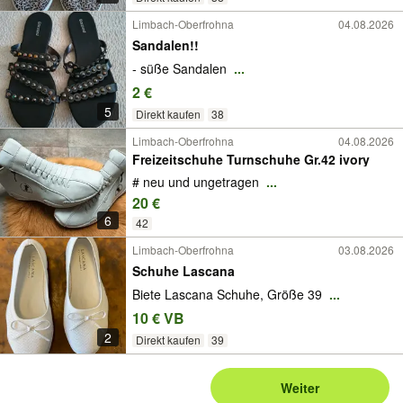
Limbach-Oberfrohna
04.08.2026
Sandalen!!
- süße Sandalen
...
2 €
5
Direkt kaufen
38
Limbach-Oberfrohna
04.08.2026
Freizeitschuhe Turnschuhe Gr.42 ivory
# neu und ungetragen
...
20 €
6
42
Limbach-Oberfrohna
03.08.2026
Schuhe Lascana
Biete Lascana Schuhe, Größe 39
...
10 € VB
2
Direkt kaufen
39
Weiter