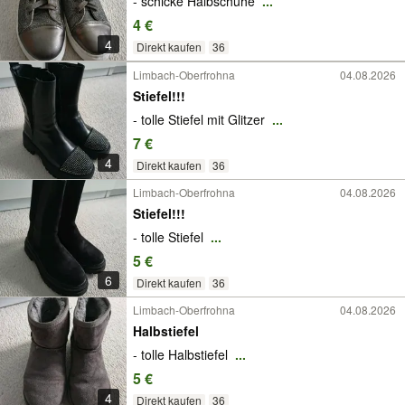
- schicke Halbschuhe
...
4 €
4
Direkt kaufen
36
Limbach-Oberfrohna
04.08.2026
Stiefel!!!
- tolle Stiefel mit Glitzer
...
7 €
4
Direkt kaufen
36
Limbach-Oberfrohna
04.08.2026
Stiefel!!!
- tolle Stiefel
...
5 €
6
Direkt kaufen
36
Limbach-Oberfrohna
04.08.2026
Halbstiefel
- tolle Halbstiefel
...
5 €
4
Direkt kaufen
36