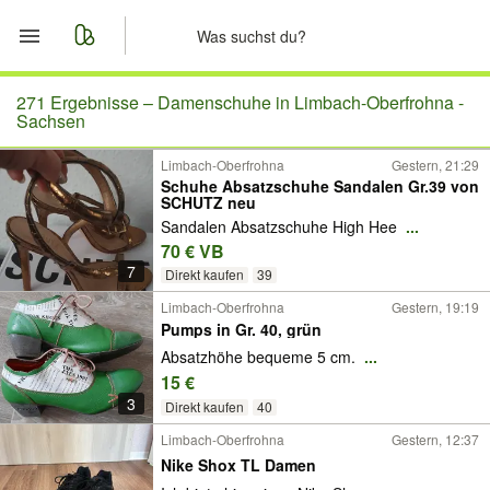
Start
271 Ergebnisse –
Damenschuhe in Limbach-Oberfrohna -
Sachsen
Merkliste
Limbach-Oberfrohna
Gestern, 21:29
Schuhe Absatzschuhe Sandalen Gr.39 von
SCHUTZ neu
Nachrichten
Sandalen Absatzschuhe High Hee
...
70 € VB
Anzeige aufgeben
7
Direkt kaufen
39
Limbach-Oberfrohna
Gestern, 19:19
Pumps in Gr. 40, grün
Absatzhöhe bequeme 5 cm.
...
15 €
3
Direkt kaufen
40
Limbach-Oberfrohna
Gestern, 12:37
Nike Shox TL Damen