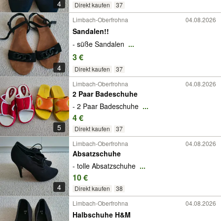
4
Direkt kaufen
37
Limbach-Oberfrohna
04.08.2026
Sandalen!!
- süße Sandalen
...
3 €
4
Direkt kaufen
37
Limbach-Oberfrohna
04.08.2026
2 Paar Badeschuhe
- 2 Paar Badeschuhe
...
4 €
5
Direkt kaufen
37
Limbach-Oberfrohna
04.08.2026
Absatzschuhe
- tolle Absatzschuhe
...
10 €
4
Direkt kaufen
38
Limbach-Oberfrohna
04.08.2026
Halbschuhe H&M