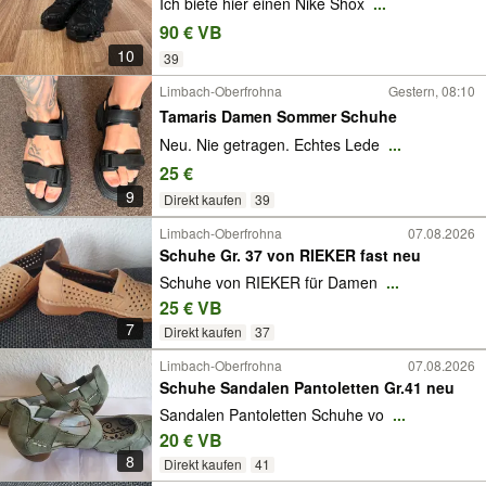
Ich biete hier einen Nike Shox
...
90 € VB
10
39
Limbach-Oberfrohna
Gestern, 08:10
Tamaris Damen Sommer Schuhe
Neu. Nie getragen. Echtes Lede
...
25 €
9
Direkt kaufen
39
Limbach-Oberfrohna
07.08.2026
Schuhe Gr. 37 von RIEKER fast neu
Schuhe von RIEKER für Damen
...
25 € VB
7
Direkt kaufen
37
Limbach-Oberfrohna
07.08.2026
Schuhe Sandalen Pantoletten Gr.41 neu
Sandalen Pantoletten Schuhe vo
...
20 € VB
8
Direkt kaufen
41