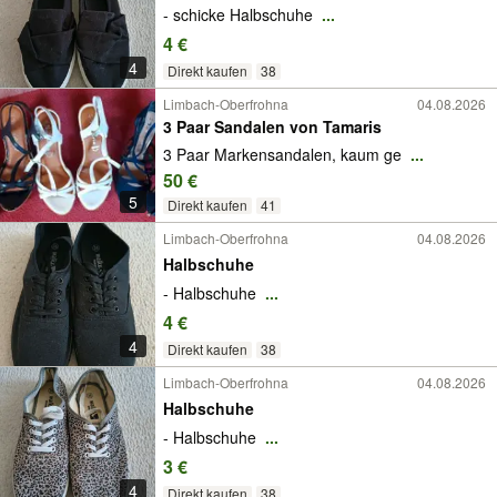
- schicke Halbschuhe
...
4 €
4
Direkt kaufen
38
Limbach-Oberfrohna
04.08.2026
3 Paar Sandalen von Tamaris
3 Paar Markensandalen, kaum ge
...
50 €
5
Direkt kaufen
41
Limbach-Oberfrohna
04.08.2026
Halbschuhe
- Halbschuhe
...
4 €
4
Direkt kaufen
38
Limbach-Oberfrohna
04.08.2026
Halbschuhe
- Halbschuhe
...
3 €
4
Direkt kaufen
38