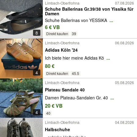
Limbach-Oberfrohna
07.08.2026
Schuhe Ballerinas Gr.39/38 von Yissika für
Damen
Schuhe Ballerinas von YESSIKA
...
6 € VB
8
Direkt kaufen
39
Limbach-Oberfrohna
06.08.2026
Adidas Köln '24
Ich biete hier meine Adidas Kö
...
80 €
4
Direkt kaufen
45.5
Limbach-Oberfrohna
05.08.2026
Plateau Sandale 40
Damen Plateau-Sandalen Gr. 40
...
20 € VB
4
40
Limbach-Oberfrohna
04.08.2026
Halbschuhe