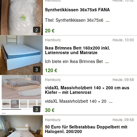
Synthetikkissen 36x75x6 FANA
Titel: Synthetikkissen 36x75x6
...
2
20 €
Hamburg
Heute, 10:00
Ikea Brimnes Bett 160x200 inkl.
Lattenroste und Matratze
Ich biete ein Ikea Brimnes Bet
...
3
120 €
Hamburg
Heute, 09:58
vidaXL Massivholzbett 140 × 200 cm aus
Kiefer – mit Lattenrost
vidaXL Massivholzbett 140 × 20
...
3
30 €
Hamburg
Heute, 09:58
50 Euro für Selbstabbau Doppelbett mit
Halogenl. 200/200