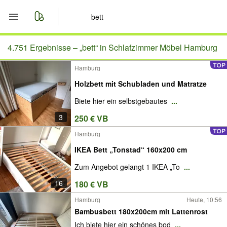
Start
4.751 Ergebnisse –
„bett“ in Schlafzimmer Möbel Hamburg
Hamburg
Merkliste
Holzbett mit Schubladen und Matratze
Nachrichten
Biete hier ein selbstgebautes
...
3
250 € VB
Anzeige aufgeben
Hamburg
IKEA Bett „Tonstad“ 160x200 cm
Zum Angebot gelangt 1 IKEA „To
...
16
180 € VB
Hamburg
Heute, 10:56
Bambusbett 180x200cm mit Lattenrost
Ich biete hier ein schönes bod
...