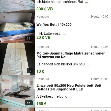
Ich biete hier ein schönes Rat
...
300 € VB
Hamburg
Heute, 10:05
Weißes Bett 140x200
Inkl. Lattenrost.
...
20 € VB
11
Hamburg
Heute, 10:04
Molton-Spannauflage Matratzenschoner
PU 90x200 cm Neu
Es handelt sich hierbei um neu
...
3
10 €
Hamburg
Heute, 10:03
Einzelbett 90x200 Neu Polsterbett Bett
Bettgestell Jugendbett LED
Artikelbeschreibung
...
11
150 €
Hamburg
Heute, 10:02