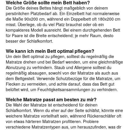
Welche Größe sollte mein Bett haben?
Die Größe deines Bettes hängt maßgeblich von deinem
persönlichen Platzbedarf ab. Ein Einzelbett hat normalerweise
die Maße 90x200 cm, während ein Doppelbett oft 180x200 cm
misst. Überlege, ob du viel Platz brauchst oder ob ein
kompakteres Modell ausreicht. Bei einem durchgehenden Bett
für Paare ist die Breite entscheidend; je mehr Raum, desto
besser der Schlafkomfort.
Wie kann ich mein Bett optimal pflegen?
Um dein Bett optimal zu pflegen, solltest du regelmäßig die
Matratze drehen und bei Bedarf wenden, um eine gleichmäßige
Abnutzung zu verhindern. Staub und Allergene solltest du
regelmäßig absaugen, sowohl von der Matratze als auch aus
dem Bettgestell. Verwende Schutzbezüge für die Matratze, um
Flecken zu vermeiden, und achte darauf, dass das Bett gut
belüftet wird, um Feuchtigkeitsansammlungen zu verhindern.
Welche Matratze passt am besten zu mir?
Die Wahl der Matratze ist entscheidend für deinen
Schlafkomfort. Wenn du eher auf der Seite schläfst, könnte eine
weichere Matratze vorteilhaft sein, während Rückenschläfer oft
von etwas härteren Matratzen profitieren. Probiere
verschiedene Matratzentypen aus, um herauszufinden, was dir