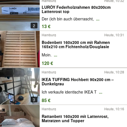
Hamburg
Heute, 10:32
LURÖY Federholzrahmen 80x200cm
Lattenrost top
Der (ich bin auch überrascht,
...
2
13 €
Hamburg
Heute, 10:31
Bodenbett 160x200 cm mit Rahmen
165x210 cm Fichtenholz/Douglasie
Moin.
...
120 €
Hamburg
Heute, 10:28
IKEA TUFFING Hochbett 90x200 cm –
Dunkelgrau
Ich verkaufe identische IKEA T
...
3
85 €
Hamburg
Heute, 10:16
Rattanbett 160x200 mit Lattenrost,
Matratzen und Topper