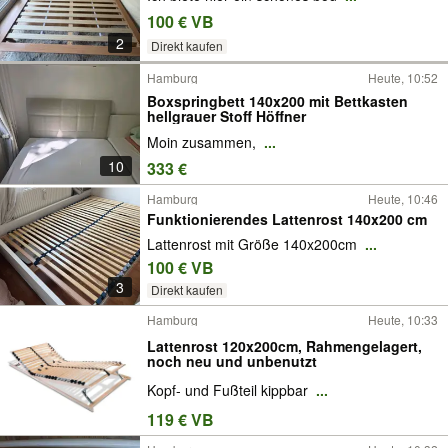
100 € VB
2
Direkt kaufen
Hamburg
Heute, 10:52
Boxspringbett 140x200 mit Bettkasten
hellgrauer Stoff Höffner
Moin zusammen,
...
10
333 €
Hamburg
Heute, 10:46
Funktionierendes Lattenrost 140x200 cm
Lattenrost mit Größe 140x200cm
...
100 € VB
3
Direkt kaufen
Hamburg
Heute, 10:33
Lattenrost 120x200cm, Rahmengelagert,
noch neu und unbenutzt
Kopf- und Fußteil kippbar
...
119 € VB