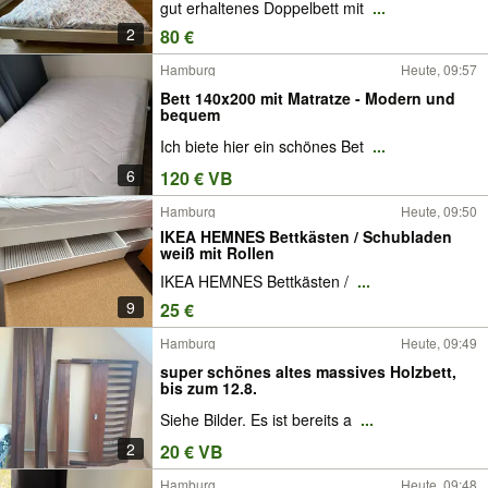
gut erhaltenes Doppelbett mit
...
2
80 €
Hamburg
Heute, 09:57
Bett 140x200 mit Matratze - Modern und
bequem
Ich biete hier ein schönes Bet
...
6
120 € VB
Hamburg
Heute, 09:50
IKEA HEMNES Bettkästen / Schubladen
weiß mit Rollen
IKEA HEMNES Bettkästen /
...
9
25 €
Hamburg
Heute, 09:49
super schönes altes massives Holzbett,
bis zum 12.8.
Siehe Bilder. Es ist bereits a
...
2
20 € VB
Hamburg
Heute, 09:48