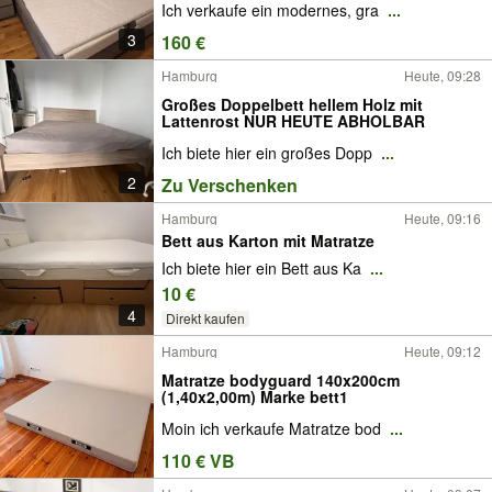
Ich verkaufe ein modernes, gra
...
3
160 €
Hamburg
Heute, 09:28
Großes Doppelbett hellem Holz mit
Lattenrost NUR HEUTE ABHOLBAR
Ich biete hier ein großes Dopp
...
2
Zu Verschenken
Hamburg
Heute, 09:16
Bett aus Karton mit Matratze
Ich biete hier ein Bett aus Ka
...
10 €
4
Direkt kaufen
Hamburg
Heute, 09:12
Matratze bodyguard 140x200cm
(1,40x2,00m) Marke bett1
Moin ich verkaufe Matratze bod
...
110 € VB