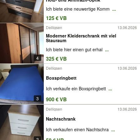
Ich biete eine neuwertige Komm
...
125 € VB
Delligsen
13.06.2026
Moderner Kleiderschrank mit viel
Stauraum
Ich biete hier einen gut erhal
...
4
325 € VB
Delligsen
13.06.2026
Boxspringbett
Ich verkaufe ein Boxspringbett
...
3
900 € VB
Delligsen
13.06.2026
Nachtschrank
Ich verkaufen einen Nachtschra
...
2