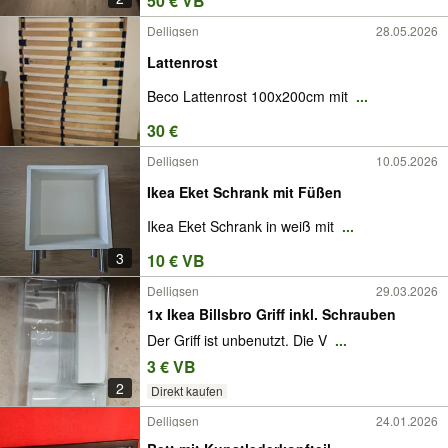
50 € VB
Delligsen
28.05.2026
Lattenrost
Beco Lattenrost 100x200cm mit
...
30 €
Delligsen
10.05.2026
Ikea Eket Schrank mit Füßen
Ikea Eket Schrank in weiß mit
...
3
10 € VB
Delligsen
29.03.2026
1x Ikea Billsbro Griff inkl. Schrauben
Der Griff ist unbenutzt. Die V
...
3 € VB
2
Direkt kaufen
Delligsen
24.01.2026