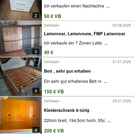
Ich verkaufen einen Nachtschra
...
2
50 € VB
Delligsen
02.08.2026
Lattenrost, Lattenroste, FMP Lattenrost
Ich verkaufe ein 7 Zonen Latte
...
3
40 €
Delligsen
31.07.2026
Bett , sehr gut erhalten
Ein sehr gut erhaltenes Bett m
...
4
150 € VB
Delligsen
29.07.2026
Kleiderschrank 6-türig
220cm breit, 194,5cm hoch, 55c
...
4
200 € VB