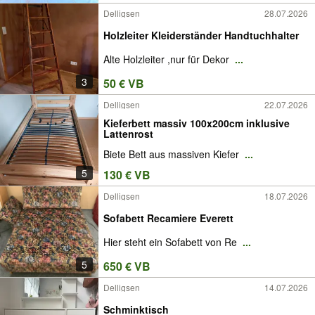
Delligsen
28.07.2026
Holzleiter Kleiderständer Handtuchhalter
Alte Holzleiter ,nur für Dekor
...
3
50 € VB
Delligsen
22.07.2026
Kieferbett massiv 100x200cm inklusive
Lattenrost
Biete Bett aus massiven Kiefer
...
5
130 € VB
Delligsen
18.07.2026
Sofabett Recamiere Everett
Hier steht ein Sofabett von Re
...
5
650 € VB
Delligsen
14.07.2026
Schminktisch