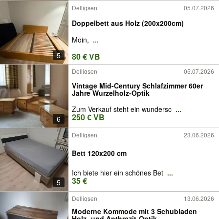
Delligsen
05.07.2026
Doppelbett aus Holz (200x200cm)
Moin,
...
5
80 € VB
Delligsen
05.07.2026
Vintage Mid-Century Schlafzimmer 60er
Jahre Wurzelholz-Optik
Zum Verkauf steht ein wundersc
...
250 € VB
6
Delligsen
23.06.2026
Bett 120x200 cm
Ich biete hier ein schönes Bet
...
35 €
5
Delligsen
13.06.2026
Moderne Kommode mit 3 Schubladen
Holz- und Anthrazit-Optik