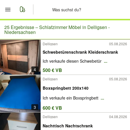
Start
25 Ergebnisse –
Schlafzimmer Möbel in Delligsen -
Niedersachsen
Merkliste
Delligsen
05.08.2026
Schwebetürenschrank Kleiderschrank
Nachrichten
Ich verkaufe diesen Schwebetür
...
Anzeige aufgeben
4
500 € VB
Delligsen
05.08.2026
Boxspringbett 200x140
Ich verkaufe ein Boxspringbett
...
3
600 € VB
Delligsen
04.08.2026
Nachttisch Nachtschrank