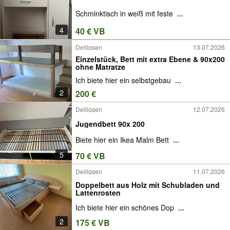
Schminktisch in weiß mit feste
...
4
40 € VB
Delligsen
13.07.2026
Einzelstück, Bett mit extra Ebene & 90x200
ohne Matratze
Ich biete hier ein selbstgebau
...
2
200 €
Delligsen
12.07.2026
Jugendbett 90x 200
Biete hier ein Ikea Malm Bett
...
5
70 € VB
Delligsen
11.07.2026
Doppelbett aus Holz mit Schubladen und
Lattenrosten
Ich biete hier ein schönes Dop
...
2
175 € VB