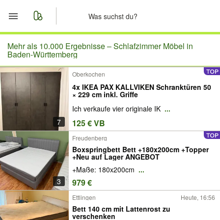
Start
Mehr als 10.000 Ergebnisse –
Schlafzimmer Möbel in
Baden-Württemberg
Merkliste
Oberkochen
4x IKEA PAX KALLVIKEN Schranktüren 50
Nachrichten
× 229 cm inkl. Griffe
Ich verkaufe vier originale IK
...
Anzeige aufgeben
7
125 € VB
Freudenberg
Boxspringbett Bett +180x200cm +Topper
+Neu auf Lager ANGEBOT
+Maße: 180x200cm
...
3
979 €
Ettlingen
Heute, 16:56
Bett 140 cm mit Lattenrost zu
verschenken