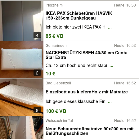
Pforzheim
Heute, 16:53
IKEA PAX Schiebetüren HASVIK
150×236cm Dunkelgeau
Ich biete hier zwei IKEA PAX H
...
4
85 € VB
Gomaringen
Heute, 16:53
NACKENSTÜTZKISSEN 40/80 cm Centa
Star Extra
Ca. 12 cm hoch und recht stabi
...
2
10 €
Bad Liebenzell
Heute, 16:52
Einzelbett aus kiefernHolz mit Matratze
Ich gebe dieses klassische Ein
...
8
100 € VB
Weissach im Tal
Heute, 16:52
Neue Schaumstoffmatratze 90x200 cm mit
Belüftungsschlitzen