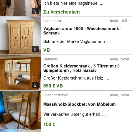
Ich biete hier eine nagelneue
...
3
Zu Verschenken
Ladenburg
Heute, 16:51
Voglauer anno 1900 - Wäscheschrank -
Schrank
Schrank der Marke Voglauer ann
...
2
VB
Grafenau
Heute, 16:50
Großen Kleiderschrank , 5 Türen mit 3
Spiegeltüren , Holz massiv
Großer Kleiderschrank aus Holz
...
2
650 € VB
Friedrichshafen
Heute, 16:50
Massivholz-Stockbett von Möbelum
Wir verkaufen unser gut erhalt
...
100 €