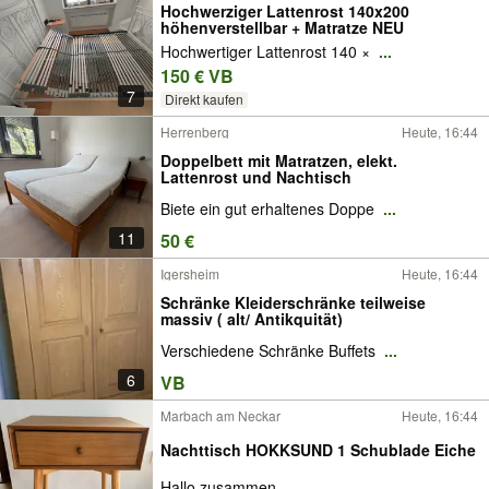
Hochwerziger Lattenrost 140x200
höhenverstellbar + Matratze NEU
Hochwertiger Lattenrost 140 ×
...
150 € VB
7
Direkt kaufen
Herrenberg
Heute, 16:44
Doppelbett mit Matratzen, elekt.
Lattenrost und Nachtisch
Biete ein gut erhaltenes Doppe
...
11
50 €
Igersheim
Heute, 16:44
Schränke Kleiderschränke teilweise
massiv ( alt/ Antikquität)
Verschiedene Schränke Buffets
...
6
VB
Marbach am Neckar
Heute, 16:44
Nachttisch HOKKSUND 1 Schublade Eiche
Hallo zusammen,
...