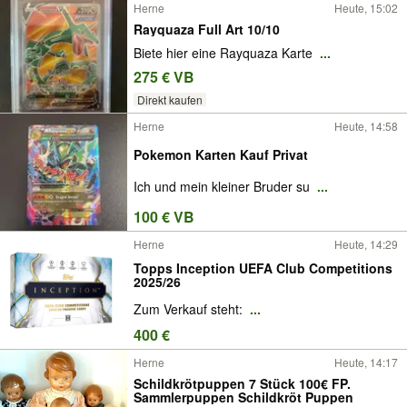
Herne
Heute, 15:02
Rayquaza Full Art 10/10
Biete hier eine Rayquaza Karte
...
275 € VB
Direkt kaufen
Herne
Heute, 14:58
Pokemon Karten Kauf Privat
Ich und mein kleiner Bruder su
...
100 € VB
Herne
Heute, 14:29
Topps Inception UEFA Club Competitions
2025/26
Zum Verkauf steht:
...
400 €
Herne
Heute, 14:17
Schildkrötpuppen 7 Stück 100€ FP.
Sammlerpuppen Schildkröt Puppen