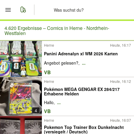
Start
4.620 Ergebnisse –
Comics in Herne - Nordrhein-
Westfalen
Merkliste
Herne
Heute, 16:17
Panini Adrenalyn xl WM 2026 Karten
Nachrichten
Angebot gelesen?,
...
Anzeige aufgeben
VB
Herne
Heute, 16:12
Pokémon MEGA GENGAR EX 284/217
Erhabene Helden
Hallo,
...
4
VB
Herne
Heute, 16:07
Pokemon Top Trainer Box Dunkelnacht
(versiegelt / Deutsch)