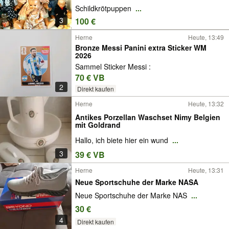
Schildkrötpuppen
...
3
100 €
Herne
Heute, 13:49
Bronze Messi Panini extra Sticker WM
2026
Sammel Sticker Messi :
70 € VB
2
Direkt kaufen
Herne
Heute, 13:32
Antikes Porzellan Waschset Nimy Belgien
mit Goldrand
Hallo, ich biete hier ein wund
...
3
39 € VB
Herne
Heute, 13:31
Neue Sportschuhe der Marke NASA
Neue Sportschuhe der Marke NAS
...
30 €
4
Direkt kaufen