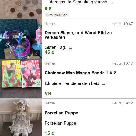
- Interessante Sammlung versch
...
8 €
Direkt kaufen
Herne
Heute, 10:47
Demon Slayer, und Wand Bild zu
verkaufen
Guten Tag,
...
45 €
5
Herne
Heute, 10:17
Chainsaw Man Manga Bände 1 & 2
Ich biete hier die ersten beid
...
VB
Herne
Heute, 09:42
Porzellan Puppe
Porzellan Puppe
15 €