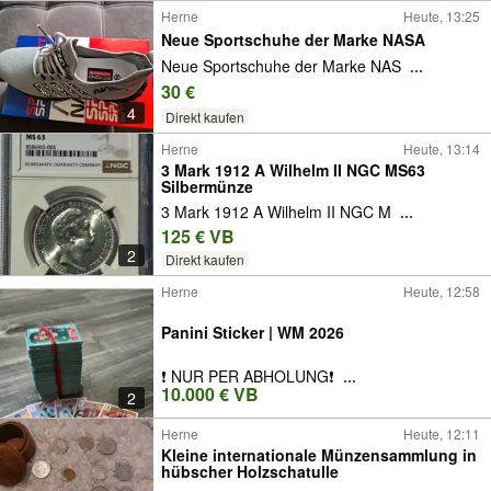
Herne
Heute, 13:25
Neue Sportschuhe der Marke NASA
Neue Sportschuhe der Marke NAS
...
30 €
4
Direkt kaufen
Herne
Heute, 13:14
3 Mark 1912 A Wilhelm II NGC MS63
Silbermünze
3 Mark 1912 A Wilhelm II NGC M
...
125 € VB
2
Direkt kaufen
Herne
Heute, 12:58
Panini Sticker | WM 2026
❗️ NUR PER ABHOLUNG❗️
...
10.000 € VB
2
Herne
Heute, 12:11
Kleine internationale Münzensammlung in
hübscher Holzschatulle