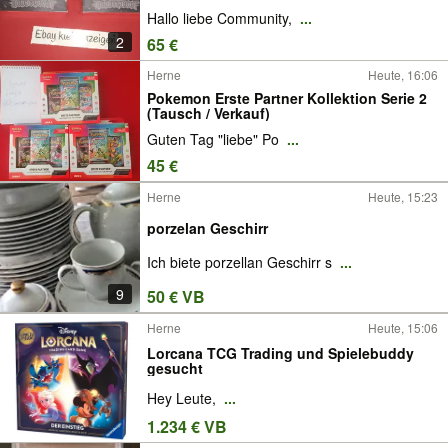
Hallo liebe Community,
...
2
65 €
Herne
Heute, 16:06
Pokemon Erste Partner Kollektion Serie 2
(Tausch / Verkauf)
Guten Tag "liebe" Po
...
45 €
Herne
Heute, 15:23
porzelan Geschirr
Ich biete porzellan Geschirr s
...
9
50 € VB
Herne
Heute, 15:06
Lorcana TCG Trading und Spielebuddy
gesucht
Hey Leute,
...
1.234 € VB