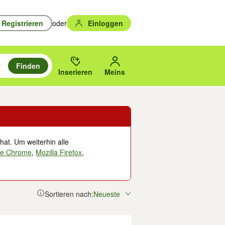
Registrieren
oder
Einloggen
Finden
en durchsuchen und mit Eingabetaste auswählen.
n um zu suchen, oder Vorschläge mit den Pfeiltasten nach oben/unten
des gewählten Orts oder PLZ.
Inserieren
Meins
hat. Um weiterhin alle
le Chrome
,
Mozilla Firefox
,
Sortieren nach:
Neueste