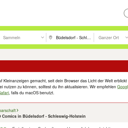
Sammeln
Ganzer Ort
ken um zu suchen, oder Vorschläge mit den Pfeiltasten nach oben/unt
PLZ oder Ort eingeben. Eingabetaste drücke
Suche im Umkreis 
f Kleinanzeigen gemacht, seit dein Browser das Licht der Welt erblickt 
i nutzen zu können, solltest du ihn aktualisieren. Wir empfehlen
Goog
Safari
, falls du macOS benutzt.
barschaft
9 Comics in Büdelsdorf - Schleswig-Holstein