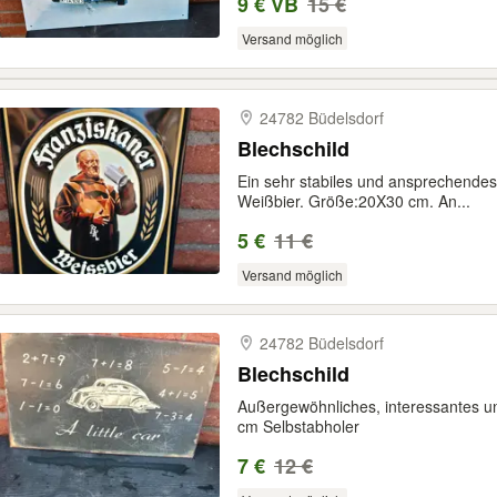
9 € VB
15 €
Versand möglich
24782 Büdelsdorf
Blechschild
Ein sehr stabiles und ansprechende
Weißbier. Größe:20X30 cm. An...
5 €
11 €
Versand möglich
24782 Büdelsdorf
Blechschild
Außergewöhnliches, interessantes u
cm Selbstabholer
7 €
12 €