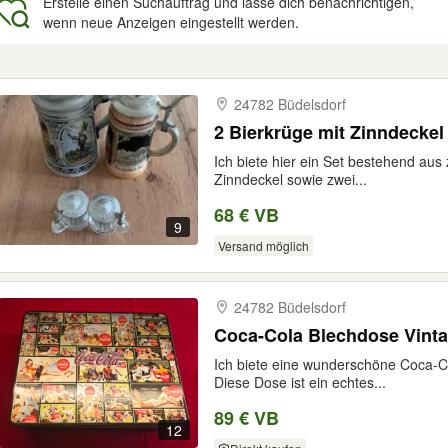
Erstelle einen Suchauftrag und lasse dich benachrichtigen,
wenn neue Anzeigen eingestellt werden.
gebnisse
24782 Büdelsdorf
2 Bierkrüge mit Zinndeckel
Ich biete hier ein Set bestehend aus 
Zinndeckel sowie zwei...
68 € VB
9
Versand möglich
24782 Büdelsdorf
Coca-Cola Blechdose Vint
Ich biete eine wunderschöne Coca-C
Diese Dose ist ein echtes...
89 € VB
12