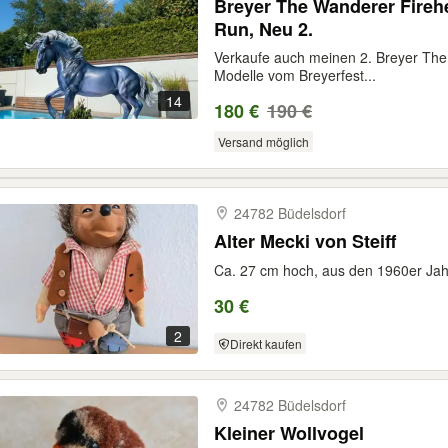
Breyer The Wanderer Firehe
Run, Neu 2.
Verkaufe auch meinen 2. Breyer The
Modelle vom Breyerfest...
14
180 €
190 €
Versand möglich
24782 Büdelsdorf
Alter Mecki von Steiff
Ca. 27 cm hoch, aus den 1960er Jah
30 €
2
Direkt kaufen
24782 Büdelsdorf
Kleiner Wollvogel