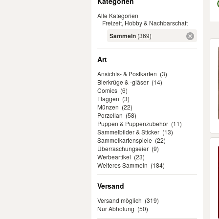
Kategorien
Alle Kategorien
Freizeit, Hobby & Nachbarschaft
Sammeln
(369)
Er
Art
Ansichts- & Postkarten
(3)
Bierkrüge & -gläser
(14)
Comics
(6)
Flaggen
(3)
Münzen
(22)
Porzellan
(58)
Puppen & Puppenzubehör
(11)
Sammelbilder & Sticker
(13)
Sammelkartenspiele
(22)
Überraschungseier
(9)
Werbeartikel
(23)
Weiteres Sammeln
(184)
Versand
Versand möglich
(319)
Nur Abholung
(50)