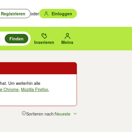
Registrieren
oder
Einloggen
Finden
en durchsuchen und mit Eingabetaste auswählen.
n um zu suchen, oder Vorschläge mit den Pfeiltasten nach oben/unten
des gewählten Orts oder PLZ.
Inserieren
Meins
hat. Um weiterhin alle
le Chrome
,
Mozilla Firefox
,
Sortieren nach:
Neueste