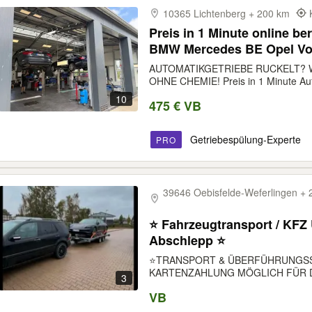
10365 Lichtenberg + 200 km
Preis in 1 Minute online b
BMW Mercedes BE Opel Vol
Getriebeölspülung Getrieb
AUTOMATIKGETRIEBE RUCKELT? W
OHNE CHEMIE! Preis in 1 Minute Auf
10
475 € VB
Getriebespülung-Experte
PRO
39646 Oebisfelde-​Weferlingen +
⭐ Fahrzeugtransport / KFZ
Abschlepp ⭐
⭐️TRANSPORT & ÜBERFÜHRUNGSSE
KARTENZAHLUNG MÖGLICH FÜR DIE 
3
VB