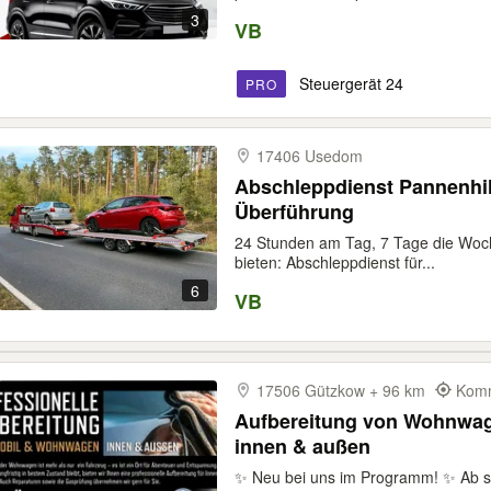
3
VB
Steuergerät 24
PRO
17406 Usedom
Abschleppdienst Pannenhi
Überführung
24 Stunden am Tag, 7 Tage die Woche
bieten: Abschleppdienst für...
6
VB
17506 Gützkow + 96 km
Komm
Aufbereitung von Wohnwag
innen & außen
✨ Neu bei uns im Programm! ✨ Ab sof