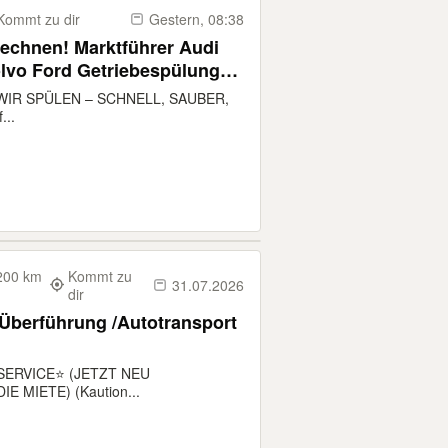
Kommt zu dir
Gestern, 08:38
erechnen! Marktführer Audi
vo Ford Getriebespülung
eölwechsel
IR SPÜLEN – SCHNELL, SAUBER,
...
 200 km
Kommt zu
31.07.2026
dir
 Überführung /Autotransport
RVICE⭐️ (JETZT NEU
MIETE) (Kaution...