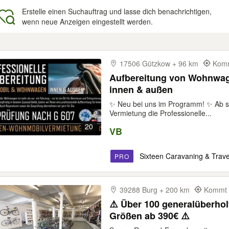
Erstelle einen Suchauftrag und lasse dich benachrichtigen,
wenn neue Anzeigen eingestellt werden.
gebnisse
17506 Gützkow + 96 km
Komm
Aufbereitung von Wohnwag
innen & außen
✨ Neu bei uns im Programm! ✨ Ab sof
Vermietung die Professionelle...
20
VB
Sixteen Caravaning & Trave
PRO
39288 Burg + 200 km
Kommt z
⚠️ Über 100 generalüberhol
Größen ab 390€ ⚠️