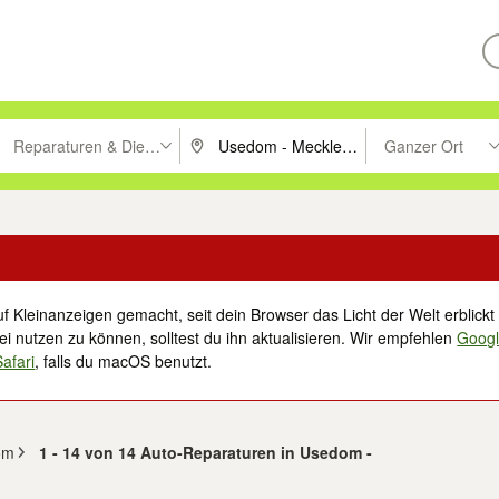
Reparaturen & Dienstleistungen
Ganzer Ort
ken um zu suchen, oder Vorschläge mit den Pfeiltasten nach oben/unt
PLZ oder Ort eingeben. Eingabetaste drücke
Suche im Umkreis 
f Kleinanzeigen gemacht, seit dein Browser das Licht der Welt erblickt 
i nutzen zu können, solltest du ihn aktualisieren. Wir empfehlen
Goog
Safari
, falls du macOS benutzt.
om
1 - 14 von 14 Auto-Reparaturen in Usedom -