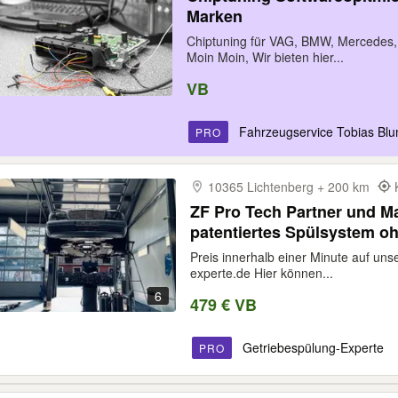
Marken
Chiptuning für VAG, BMW, Mercedes,
Moin Moin, Wir bieten hier...
VB
Fahrzeugservice Tobias Blu
PRO
10365 Lichtenberg + 200 km
ZF Pro Tech Partner und M
patentiertes Spülsystem oh
Preis innerhalb einer Minute auf un
experte.de Hier können...
6
479 € VB
Getriebespülung-Experte
PRO