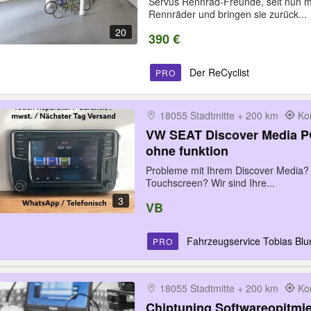
Servus Rennrad-Freunde, seit nun me
Rennräder und bringen sie zurück...
20
390 €
Der ReCyclist
PRO
18055 Stadtmitte + 200 km
Ko
VW SEAT Discover Media PQ
ohne funktion
Probleme mit Ihrem Discover Media? 
Touchscreen? Wir sind Ihre...
3
VB
Fahrzeugservice Tobias Blu
PRO
18055 Stadtmitte + 200 km
Ko
Chiptuning Softwareopitmie