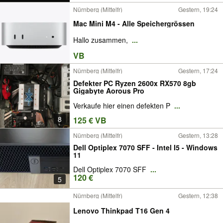
Nürnberg (Mittelfr)
Gestern, 19:24
Mac Mini M4 - Alle Speichergrössen
Hallo zusammen,
...
VB
Nürnberg (Mittelfr)
Gestern, 17:24
Defekter PC Ryzen 2600x RX570 8gb
Gigabyte Aorous Pro
Verkaufe hier einen defekten P
...
8
125 € VB
Nürnberg (Mittelfr)
Gestern, 13:28
Dell Optiplex 7070 SFF - Intel I5 - Windows
11
Dell Optiplex 7070 SFF
...
120 €
5
Nürnberg (Mittelfr)
Gestern, 12:38
Lenovo Thinkpad T16 Gen 4