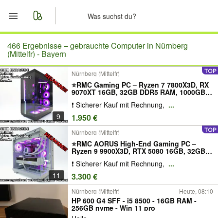
Start
466 Ergebnisse –
gebrauchte Computer in Nürnberg
(Mittelfr) - Bayern
Merkliste
Nürnberg (Mittelfr)
⭐RMC Gaming PC – Ryzen 7 7800X3D, RX
Nachrichten
9070XT 16GB, 32GB DDR5 RAM, 1000GB
SSD, WaKU - TOP⭐
❗ Sicherer Kauf mit Rechnung,
...
Anzeige aufgeben
9
1.950 €
Nürnberg (Mittelfr)
⭐RMC AORUS High-End Gaming PC –
Ryzen 9 9900X3D, RTX 5080 16GB, 32GB
DDR5 RAM, 2000GB SSD, WaKU - TOP⭐
❗ Sicherer Kauf mit Rechnung,
...
11
3.300 €
Nürnberg (Mittelfr)
Heute, 08:10
HP 600 G4 SFF - i5 8500 - 16GB RAM -
256GB nvme - Win 11 pro