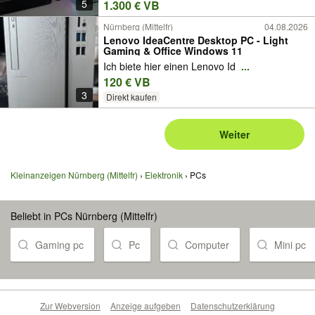
5
1.300 € VB
Nürnberg (Mittelfr)
04.08.2026
Lenovo IdeaCentre Desktop PC - Light
Gaming & Office Windows 11
Ich biete hier einen Lenovo Id
...
120 € VB
3
Direkt kaufen
Weiter
Kleinanzeigen Nürnberg (Mittelfr)
Elektronik
PCs
Beliebt in PCs Nürnberg (Mittelfr)
Gaming pc
Pc
Computer
Mini pc
Zur Webversion
Anzeige aufgeben
Datenschutzerklärung