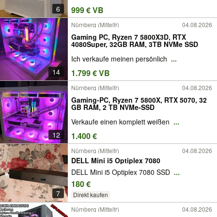
6
999 € VB
Nürnberg (Mittelfr)
04.08.2026
Gaming PC, Ryzen 7 5800X3D, RTX
4080Super, 32GB RAM, 3TB NVMe SSD
Ich verkaufe meinen persönlich
...
14
1.799 € VB
Nürnberg (Mittelfr)
04.08.2026
Gaming-PC, Ryzen 7 5800X, RTX 5070, 32
GB RAM, 2 TB NVMe-SSD
Verkaufe einen komplett weißen
...
12
1.400 €
Nürnberg (Mittelfr)
04.08.2026
DELL Mini i5 Optiplex 7080
DELL Mini i5 Optiplex 7080 SSD
...
180 €
7
Direkt kaufen
Nürnberg (Mittelfr)
04.08.2026