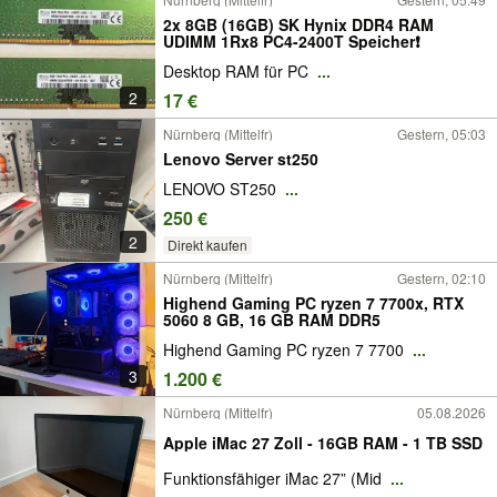
2x 8GB (16GB) SK Hynix DDR4 RAM
UDIMM 1Rx8 PC4-2400T Speicher❗️
Desktop RAM für PC
...
2
17 €
Nürnberg (Mittelfr)
Gestern, 05:03
Lenovo Server st250
LENOVO ST250
...
250 €
2
Direkt kaufen
Nürnberg (Mittelfr)
Gestern, 02:10
Highend Gaming PC ryzen 7 7700x, RTX
5060 8 GB, 16 GB RAM DDR5
Highend Gaming PC ryzen 7 7700
...
3
1.200 €
Nürnberg (Mittelfr)
05.08.2026
Apple iMac 27 Zoll - 16GB RAM - 1 TB SSD
Funktionsfähiger iMac 27” (Mid
...