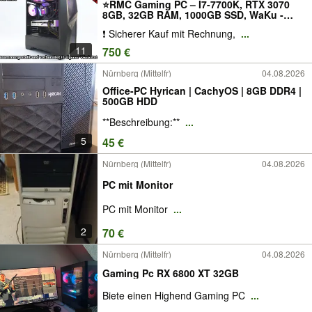
⭐RMC Gaming PC – I7-7700K, RTX 3070
8GB, 32GB RAM, 1000GB SSD, WaKu -
TOP⭐
❗ Sicherer Kauf mit Rechnung,
...
11
750 €
Nürnberg (Mittelfr)
04.08.2026
Office-PC Hyrican | CachyOS | 8GB DDR4 |
500GB HDD
**Beschreibung:**
...
5
45 €
Nürnberg (Mittelfr)
04.08.2026
PC mit Monitor
PC mit Monitor
...
2
70 €
Nürnberg (Mittelfr)
04.08.2026
Gaming Pc RX 6800 XT 32GB
Biete einen Highend Gaming PC
...