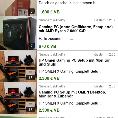
Da ich es geschenkt bekommen h
...
3
1.600 € VB
Nürnberg (Mittelfr)
Gestern, 12:07
Gaming PC (ohne Grafikkarte, Festplatte)
mit AMD Ryzen 7 5800X3D
Hallo zusammen,
...
7
670 € VB
Nürnberg (Mittelfr)
Gestern, 12:06
HP Omen Gaming PC Setup mit Monitor
und Stuhl
HP OMEN X Gaming Komplett-Setu
...
13
2.300 € VB
Nürnberg (Mittelfr)
Gestern, 12:03
Gaming PC Setup mit OMEN Desktop,
Monitor & Zubehör
HP OMEN X Gaming Komplett-Setu
...
13
2.300 € VB
Nürnberg (Mittelfr)
Gestern, 05:49