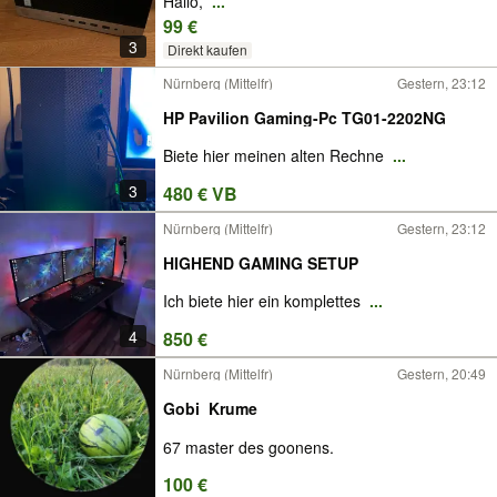
Hallo,
...
99 €
3
Direkt kaufen
Nürnberg (Mittelfr)
Gestern, 23:12
HP Pavilion Gaming-Pc TG01-2202NG
Biete hier meinen alten Rechne
...
3
480 € VB
Nürnberg (Mittelfr)
Gestern, 23:12
HIGHEND GAMING SETUP
Ich biete hier ein komplettes
...
4
850 €
Nürnberg (Mittelfr)
Gestern, 20:49
Gobi_Krume
67 master des goonens.
100 €