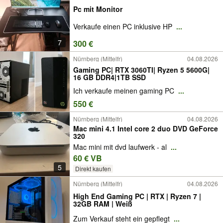
Pc mit Monitor
Verkaufe einen PC inklusive HP
...
7
300 €
Nürnberg (Mittelfr)
04.08.2026
Gaming PC| RTX 3060TI| Ryzen 5 5600G|
16 GB DDR4|1TB SSD
Ich verkaufe meinen gaming PC
...
550 €
Nürnberg (Mittelfr)
04.08.2026
Mac mini 4.1 Intel core 2 duo DVD GeForce
320
Mac mini mit dvd laufwerk - al
...
60 € VB
5
Direkt kaufen
Nürnberg (Mittelfr)
04.08.2026
High End Gaming PC | RTX | Ryzen 7 |
32GB RAM | Weiß
Zum Verkauf steht ein gepflegt
...