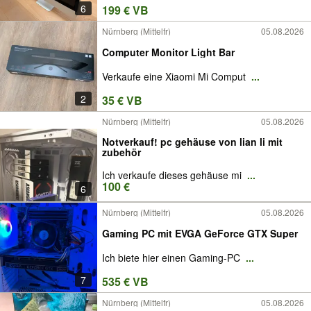
6
199 € VB
Nürnberg (Mittelfr)
05.08.2026
Computer Monitor Light Bar
Verkaufe eine Xiaomi Mi Comput
...
2
35 € VB
Nürnberg (Mittelfr)
05.08.2026
Notverkauf! pc gehäuse von lian li mit
zubehör
Ich verkaufe dieses gehäuse mi
...
100 €
6
Nürnberg (Mittelfr)
05.08.2026
Gaming PC mit EVGA GeForce GTX Super
Ich biete hier einen Gaming-PC
...
7
535 € VB
Nürnberg (Mittelfr)
05.08.2026