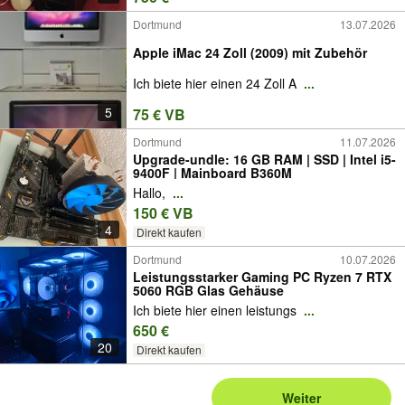
Dortmund
13.07.2026
Apple iMac 24 Zoll (2009) mit Zubehör
Ich biete hier einen 24 Zoll A
...
5
75 € VB
Dortmund
11.07.2026
Upgrade-undle: 16 GB RAM | SSD | Intel i5-
9400F | Mainboard B360M
Hallo,
...
150 € VB
4
Direkt kaufen
Dortmund
10.07.2026
Leistungsstarker Gaming PC Ryzen 7 RTX
5060 RGB Glas Gehäuse
Ich biete hier einen leistungs
...
650 €
20
Direkt kaufen
Weiter