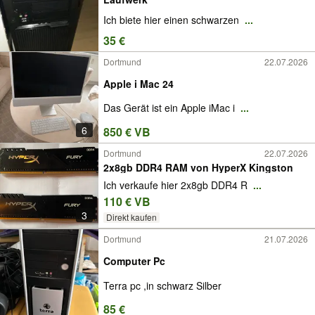
Ich biete hier einen schwarzen
...
35 €
Dortmund
22.07.2026
Apple i Mac 24
Das Gerät ist ein Apple iMac i
...
6
850 € VB
Dortmund
22.07.2026
2x8gb DDR4 RAM von HyperX Kingston
Ich verkaufe hier 2x8gb DDR4 R
...
110 € VB
3
Direkt kaufen
Dortmund
21.07.2026
Computer Pc
Terra pc ,in schwarz Silber
85 €