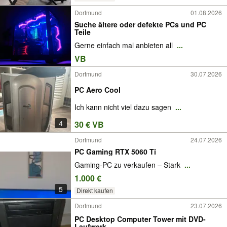
Dortmund
01.08.2026
Suche ältere oder defekte PCs und PC
Teile
Gerne einfach mal anbieten all
...
VB
Dortmund
30.07.2026
PC Aero Cool
Ich kann nicht viel dazu sagen
...
4
30 € VB
Dortmund
24.07.2026
PC Gaming RTX 5060 Ti
Gaming-PC zu verkaufen – Stark
...
1.000 €
5
Direkt kaufen
Dortmund
23.07.2026
PC Desktop Computer Tower mit DVD-
Laufwerk