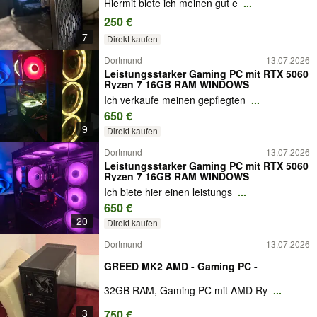
Hiermit biete ich meinen gut e
...
250 €
7
Direkt kaufen
Dortmund
13.07.2026
Leistungsstarker Gaming PC mit RTX 5060
Ryzen 7 16GB RAM WINDOWS
Ich verkaufe meinen gepflegten
...
650 €
9
Direkt kaufen
Dortmund
13.07.2026
Leistungsstarker Gaming PC mit RTX 5060
Ryzen 7 16GB RAM WINDOWS
Ich biete hier einen leistungs
...
650 €
20
Direkt kaufen
Dortmund
13.07.2026
GREED MK2 AMD - Gaming PC -
32GB RAM, Gaming PC mit AMD Ry
...
3
750 €