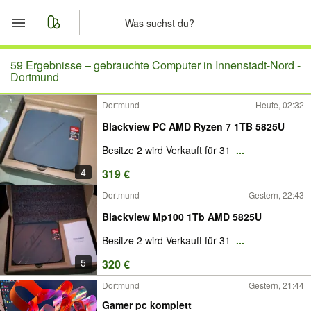
Start
59 Ergebnisse –
gebrauchte Computer in Innenstadt-Nord -
Dortmund
Merkliste
Dortmund
Heute, 02:32
Blackview PC AMD Ryzen 7 1TB 5825U
Nachrichten
Besitze 2 wird Verkauft für 31
...
Anzeige aufgeben
4
319 €
Dortmund
Gestern, 22:43
Blackview Mp100 1Tb AMD 5825U
Besitze 2 wird Verkauft für 31
...
5
320 €
Dortmund
Gestern, 21:44
Gamer pc komplett