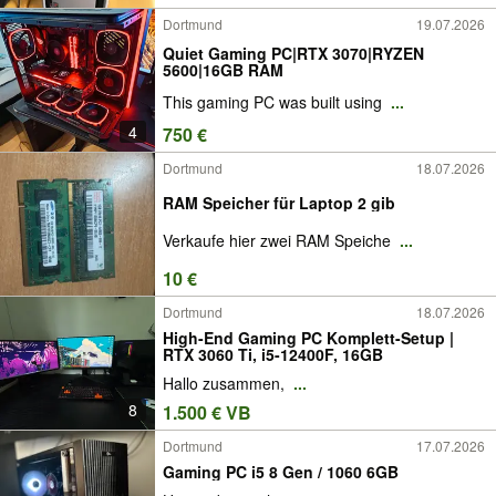
Dortmund
19.07.2026
Quiet Gaming PC|RTX 3070|RYZEN
5600|16GB RAM
This gaming PC was built using
...
4
750 €
Dortmund
18.07.2026
RAM Speicher für Laptop 2 gib
Verkaufe hier zwei RAM Speiche
...
10 €
Dortmund
18.07.2026
High-End Gaming PC Komplett-Setup |
RTX 3060 Ti, i5-12400F, 16GB
Hallo zusammen,
...
8
1.500 € VB
Dortmund
17.07.2026
Gaming PC i5 8 Gen / 1060 6GB