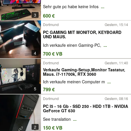
Sehr gute pc habe keine Infos
...
3
600 €
Dortmund
Gestern, 15:14
PC GAMING MIT MONITOR, KEYBOARD
UND MAUS.
Ich verkaufe einen Gaming-PC,
...
4
700 € VB
Dortmund
Gestern, 11:40
Verkaufe Gaming-Setup,Monitor Tastatur,
Maus. i7-11700k, RTX 3060
Ich verkaufe meinen Computer m
...
5
799 €
Dortmund
Gestern, 08:16
PC I5 - 16 Gb - SSD 250 - HDD 1TB - NVIDIA
GeForce GT 630
See translation
...
2
150 € VB