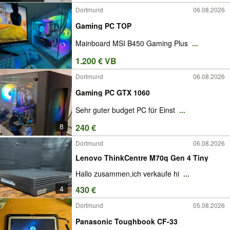
Dortmund
06.08.2026
Gaming PC TOP
Mainboard MSI B450 Gaming Plus
...
1.200 € VB
Dortmund
06.08.2026
Gaming PC GTX 1060
Sehr guter budget PC für Einst
...
8
240 €
Dortmund
06.08.2026
Lenovo ThinkCentre M70q Gen 4 Tiny
Hallo zusammen,ich verkaufe hi
...
4
430 €
Dortmund
05.08.2026
Panasonic Toughbook CF-33