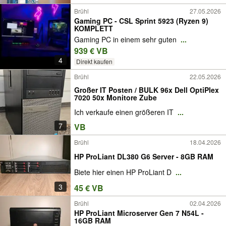
Brühl
27.05.2026
Gaming PC - CSL Sprint 5923 (Ryzen 9)
KOMPLETT
Gaming PC in einem sehr guten
...
939 € VB
4
Direkt kaufen
Brühl
22.05.2026
Großer IT Posten / BULK 96x Dell OptiPlex
7020 50x Monitore Zube
Ich verkaufe einen größeren IT
...
7
VB
Brühl
18.04.2026
HP ProLiant DL380 G6 Server - 8GB RAM
Biete hier einen HP ProLiant D
...
3
45 € VB
Brühl
02.04.2026
HP ProLiant Microserver Gen 7 N54L -
16GB RAM