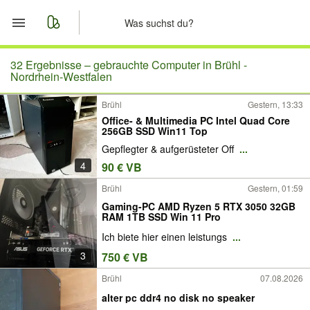
Start
32 Ergebnisse –
gebrauchte Computer in Brühl -
Nordrhein-Westfalen
Merkliste
Brühl
Gestern, 13:33
Office- & Multimedia PC Intel Quad Core
Nachrichten
256GB SSD Win11 Top
Gepflegter & aufgerüsteter Off
...
Anzeige aufgeben
4
90 € VB
Brühl
Gestern, 01:59
Gaming-PC AMD Ryzen 5 RTX 3050 32GB
RAM 1TB SSD Win 11 Pro
Ich biete hier einen leistungs
...
3
750 € VB
Brühl
07.08.2026
alter pc ddr4 no disk no speaker