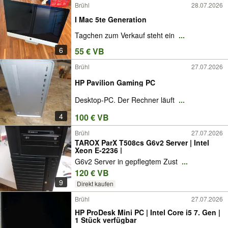
Brühl
28.07.2026
I Mac 5te Generation
Tagchen zum Verkauf steht ein
...
6
55 € VB
Brühl
27.07.2026
HP Pavilion Gaming PC
Desktop-PC. Der Rechner läuft
...
4
100 € VB
Brühl
27.07.2026
TAROX ParX T508cs G6v2 Server | Intel
Xeon E-2236 |
G6v2 Server in gepflegtem Zust
...
120 € VB
9
Direkt kaufen
Brühl
27.07.2026
HP ProDesk Mini PC | Intel Core i5 7. Gen |
1 Stück verfügbar