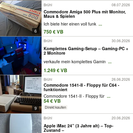
Brühl
08.07.2026
Commodore Amiga 500 Plus mit Monitor,
Maus & Spielen
Ich biete hier einen voll funk
...
6
750 € VB
Brühl
30.06.2026
Komplettes Gaming-Setup – Gaming-PC +
2 Monitore
verkaufe mein komplettes Gamin
...
9
1.249 € VB
Brühl
26.06.2026
Commodore 1541-II - Floppy für C64 -
funktioniert
Commodore 1541-II - Floppy für
...
54 € VB
Direkt kaufen
9
Brühl
20.06.2026
Apple iMac 24” (3 Jahre alt) – Top-
Zustand –