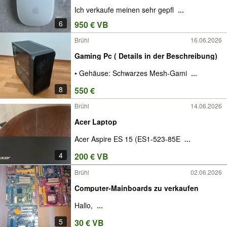
Ich verkaufe meinen sehr gepfl
...
6
950 € VB
Brühl
16.06.2026
Gaming Pc ( Details in der Beschreibung)
• Gehäuse: Schwarzes Mesh-Gami
...
8
550 €
Brühl
14.06.2026
Acer Laptop
Acer Aspire ES 15 (ES1-523-85E
...
4
200 € VB
Brühl
02.06.2026
Computer-Mainboards zu verkaufen
Hallo,
...
5
30 € VB