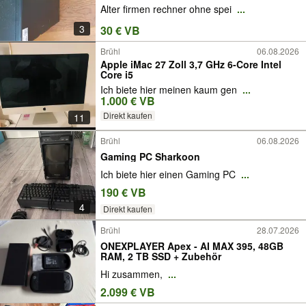
Alter firmen rechner ohne spei
...
3
30 € VB
Brühl
06.08.2026
Apple iMac 27 Zoll 3,7 GHz 6-Core Intel
Core i5
Ich biete hier meinen kaum gen
...
1.000 € VB
Direkt kaufen
11
Brühl
06.08.2026
Gaming PC Sharkoon
Ich biete hier einen Gaming PC
...
190 € VB
4
Direkt kaufen
Brühl
28.07.2026
ONEXPLAYER Apex - AI MAX 395, 48GB
RAM, 2 TB SSD + Zubehör
Hi zusammen,
...
2.099 € VB