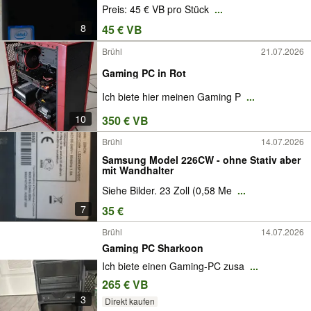
Preis: 45 € VB pro Stück
...
8
45 € VB
Brühl
21.07.2026
Gaming PC in Rot
Ich biete hier meinen Gaming P
...
10
350 € VB
Brühl
14.07.2026
Samsung Model 226CW - ohne Stativ aber
mit Wandhalter
Siehe Bilder. 23 Zoll (0,58 Me
...
7
35 €
Brühl
14.07.2026
Gaming PC Sharkoon
Ich biete einen Gaming-PC zusa
...
265 € VB
3
Direkt kaufen