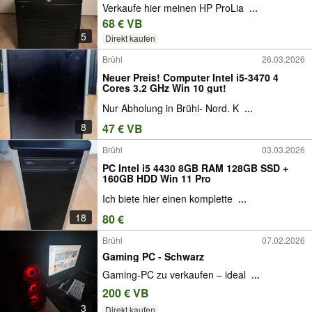
Verkaufe hier meinen HP ProLia
...
68 € VB
5
Direkt kaufen
Brühl
26.03.2026
Neuer Preis! Computer Intel i5-3470 4
Cores 3.2 GHz Win 10 gut!
Nur Abholung in Brühl- Nord. K
...
8
47 € VB
Brühl
03.03.2026
PC Intel i5 4430 8GB RAM 128GB SSD +
160GB HDD Win 11 Pro
Ich biete hier einen komplette
...
18
80 €
Brühl
07.02.2026
Gaming PC - Schwarz
Gaming-PC zu verkaufen – ideal
...
200 € VB
3
Direkt kaufen