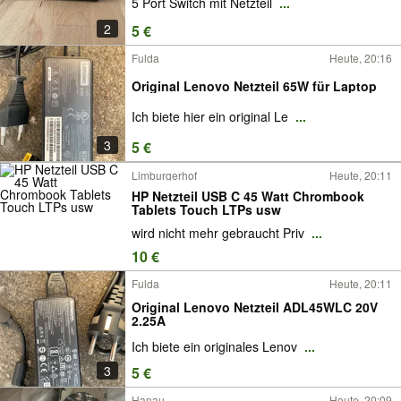
5 Port Switch mit Netzteil
...
2
5 €
Fulda
Heute, 20:16
Original Lenovo Netzteil 65W für Laptop
Ich biete hier ein original Le
...
3
5 €
Limburgerhof
Heute, 20:11
HP Netzteil USB C 45 Watt Chrombook
Tablets Touch LTPs usw
wird nicht mehr gebraucht Priv
...
10 €
Fulda
Heute, 20:11
Original Lenovo Netzteil ADL45WLC 20V
2.25A
Ich biete ein originales Lenov
...
3
5 €
Hanau
Heute, 20:09