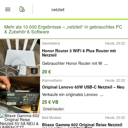
Start
Mehr als 10.000 Ergebnisse –
„netzteil“ in gebrauchtes PC
& Zubehör & Software
Merkliste
Gevelsberg
Heute, 20:32
Honor Router 3 WiFi 6 Plus Router mit
Nachrichten
Netzteil
Gebrauchter Honor Router mit W
...
Anzeige aufgeben
2
20 €
Kleinostheim
Heute, 20:32
Original Lenovo 65W USB-C Netzteil – Neu
Verkaufe ein originales Lenovo
...
25 € VB
2
Direkt kaufen
Bad Muskau
Heute, 20:32
Bitaxe Gamma 602 Original Reise Netzteil