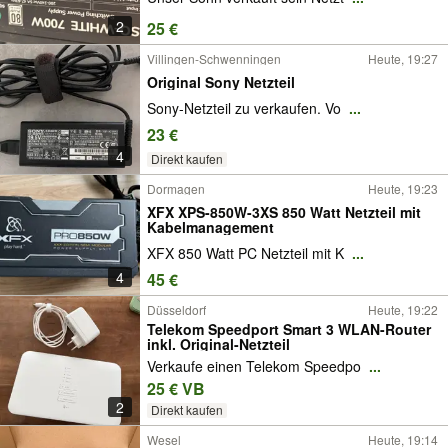
2
25 €
Villingen-Schwenningen
Heute, 19:27
Original Sony Netzteil
Sony-Netzteil zu verkaufen. Vo
...
23 €
4
Direkt kaufen
Dormagen
Heute, 19:23
XFX XPS-850W-3XS 850 Watt Netzteil mit
Kabelmanagement
XFX 850 Watt PC Netzteil mit K
...
4
45 €
Düsseldorf
Heute, 19:22
Telekom Speedport Smart 3 WLAN-Router
inkl. Original-Netzteil
Verkaufe einen Telekom Speedpo
...
25 € VB
2
Direkt kaufen
Wesel
Heute, 19:14