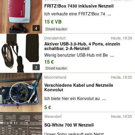
FRITZ!Box 7430 inklusive Netzteil
Ich verkaufe eine FRITZ!Box 74
...
15 € VB
4
Direkt kaufen
Drensteinfurt
Heute, 19:39
Aktiver USB-3.0-Hub, 4 Ports, einzeln
schaltbar, 2-A-Netzteil
Wenig benutzter USB-Hub mit Be
...
15 €
3
Direkt kaufen
Moormerland
Heute, 19:35
Verschiedene Kabel und Netzteile
Konvolut
Ich biete hier ein Konvolut au
...
5 €
Warendorf
Heute, 19:35
SQ-White 700 W Netzteil
Unser Sohn verkauft sein Netzt
...