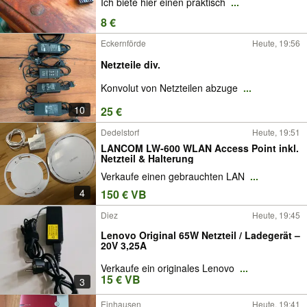
Ich biete hier einen praktisch
...
8 €
Eckernförde
Heute, 19:56
Netzteile div.
Konvolut von Netzteilen abzuge
...
10
25 €
Dedelstorf
Heute, 19:51
LANCOM LW-600 WLAN Access Point inkl.
Netzteil & Halterung
Verkaufe einen gebrauchten LAN
...
4
150 € VB
Diez
Heute, 19:45
Lenovo Original 65W Netzteil / Ladegerät –
20V 3,25A
Verkaufe ein originales Lenovo
...
15 € VB
3
Einhausen
Heute, 19:41