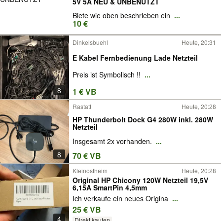
5V 5A NEU & UNBENUTZT
Biete wie oben beschrieben ein
...
10 €
Dinkelsbuehl
Heute, 20:31
E Kabel Fernbedienung Lade Netzteil
Preis ist Symbolisch !!
...
8
1 € VB
Rastatt
Heute, 20:28
HP Thunderbolt Dock G4 280W inkl. 280W
Netzteil
Insgesamt 2x vorhanden.
...
8
70 € VB
Kleinostheim
Heute, 20:28
Original HP Chicony 120W Netzteil 19,5V
6,15A SmartPin 4,5mm
Ich verkaufe ein neues Origina
...
25 € VB
4
Direkt kaufen