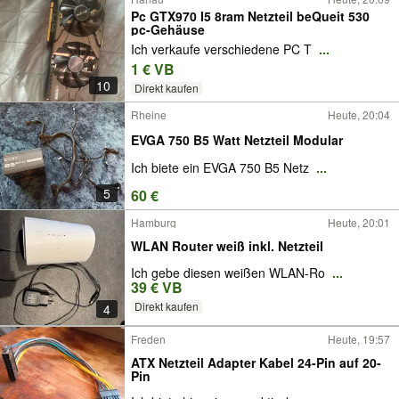
Pc GTX970 I5 8ram Netzteil beQueit 530
pc-Gehäuse
Ich verkaufe verschiedene PC T
...
1 € VB
10
Direkt kaufen
Rheine
Heute, 20:04
EVGA 750 B5 Watt Netzteil Modular
Ich biete ein EVGA 750 B5 Netz
...
5
60 €
Hamburg
Heute, 20:01
WLAN Router weiß inkl. Netzteil
Ich gebe diesen weißen WLAN-Ro
...
39 € VB
Direkt kaufen
4
Freden
Heute, 19:57
ATX Netzteil Adapter Kabel 24-Pin auf 20-
Pin