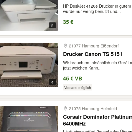
HP DeskJet 4120e Drucker in gutem 
wurde nur wenig benutzt und...
35 €
5
21077 Hamburg Eißendorf
Drucker Canon TS 5151
Wir brauchten tatsächlich ein Gerät 
jetzt weichen Kann...
45 € VB
4
Versand möglich
21075 Hamburg Heimfeld
Corsair Dominator Platin
6400MHz
Läuft einwandfrei Paypal oder Überw