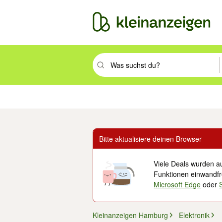
Suchbegriff eingeben. Eingabetaste drüc
Immobilien
Mode & Beauty
Auto, Rad & Boot
Haus & Garten
Jobs
Elek
Bitte aktualisiere deinen Browser
Viele Deals wurden au
Funktionen einwandfre
Microsoft Edge
oder
Kleinanzeigen Hamburg
Elektronik