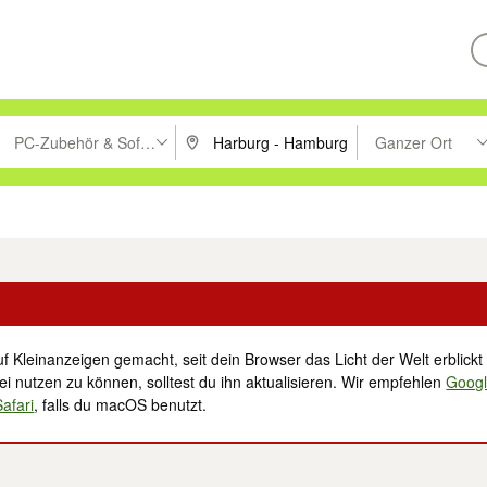
PC-Zubehör & Software
Ganzer Ort
ken um zu suchen, oder Vorschläge mit den Pfeiltasten nach oben/unt
PLZ oder Ort eingeben. Eingabetaste drücke
Suche im Umkreis 
tronik
Familie, Kind & Baby
Haustiere
Freizeit, Hobby & Nachbarschaft
f Kleinanzeigen gemacht, seit dein Browser das Licht der Welt erblickt 
i nutzen zu können, solltest du ihn aktualisieren. Wir empfehlen
Goog
Safari
, falls du macOS benutzt.