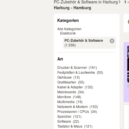
PC-Zubehör & Software in Harburg
1 
Harburg - Hamburg
Filter
Kategorien
Alle Kategorien
Elektronik
PC-Zubehör & Software
Er
(1.336)
Art
Drucker & Scanner
(161)
Festplatten & Laufwerke
(53)
Gehäuse
(13)
Grafikkarten
(55)
Kabel & Adapter
(132)
Mainboards
(34)
Monitore
(148)
Multimedia
(19)
Netzwerk & Modem
(153)
Prozessoren / CPUs
(34)
Speicher
(121)
Software
(22)
Tastatur & Maus
(121)