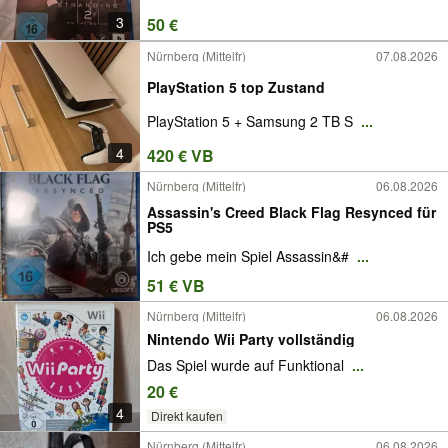
3
50 €
Nürnberg (Mittelfr)
07.08.2026
PlayStation 5 top Zustand
PlayStation 5 + Samsung 2 TB S
...
4
420 € VB
Nürnberg (Mittelfr)
06.08.2026
Assassin's Creed Black Flag Resynced für
PS5
Ich gebe mein Spiel Assassin&#
...
51 € VB
Nürnberg (Mittelfr)
06.08.2026
Nintendo Wii Party vollständig
Das Spiel wurde auf Funktional
...
20 €
4
Direkt kaufen
Nürnberg (Mittelfr)
06.08.2026