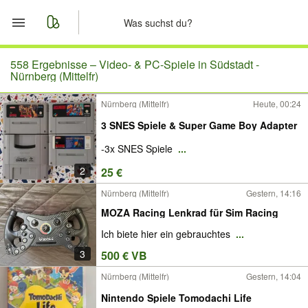
Start
558 Ergebnisse –
Video- & PC-Spiele in Südstadt -
Nürnberg (Mittelfr)
Merkliste
Nürnberg (Mittelfr)
Heute, 00:24
3 SNES Spiele & Super Game Boy Adapter
Nachrichten
-3x SNES Spiele
...
Anzeige aufgeben
2
25 €
Nürnberg (Mittelfr)
Gestern, 14:16
MOZA Racing Lenkrad für Sim Racing
Ich biete hier ein gebrauchtes
...
3
500 € VB
Nürnberg (Mittelfr)
Gestern, 14:04
Nintendo Spiele Tomodachi Life