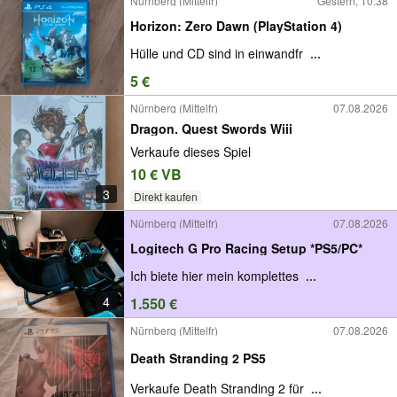
Nürnberg (Mittelfr)
Gestern, 10:38
Horizon: Zero Dawn (PlayStation 4)
Hülle und CD sind in einwandfr
...
5 €
Nürnberg (Mittelfr)
07.08.2026
Dragon. Quest Swords Wiii
Verkaufe dieses Spiel
10 € VB
3
Direkt kaufen
Nürnberg (Mittelfr)
07.08.2026
Logitech G Pro Racing Setup *PS5/PC*
Ich biete hier mein komplettes
...
4
1.550 €
Nürnberg (Mittelfr)
07.08.2026
Death Stranding 2 PS5
Verkaufe Death Stranding 2 für
...