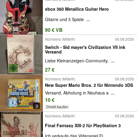
xbox 360 Metallica Guitar Hero
Gitarre und 3 Spiele
...
90 € VB
Nürnberg (Mittelfr)
06.08.2026
Switch - Sid mayer's Civilization VII ink
Versand
Liebe Kleinanzeigen-Community,
...
27 €
Nürnberg (Mittelfr)
06.08.2026
New Super Mario Bros. 2 für Nintendo 3DS
Versand, Abholung in Neuhaus a
...
10 €
3
Direkt kaufen
Nürnberg (Mittelfr)
05.08.2026
Final Fantasy XIII-2 für PlayStation 3
Ich verkaufe das Videospiel Fi
...