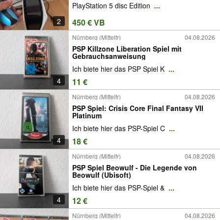
PlayStation 5 disc Edition
...
2
450 € VB
Nürnberg (Mittelfr)
04.08.2026
PSP Killzone Liberation Spiel mit
Gebrauchsanweisung
Ich biete hier das PSP Spiel K
...
4
11 €
Nürnberg (Mittelfr)
04.08.2026
PSP Spiel: Crisis Core Final Fantasy VII
Platinum
Ich biete hier das PSP-Spiel C
...
4
18 €
Nürnberg (Mittelfr)
04.08.2026
PSP Spiel Beowulf - Die Legende von
Beowulf (Ubisoft)
Ich biete hier das PSP-Spiel &
...
4
12 €
Nürnberg (Mittelfr)
04.08.2026