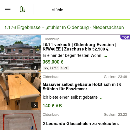
Start
1.176 Ergebnisse –
„stühle“ in Oldenburg - Niedersachsen
Oldenburg
Merkliste
10/11 verkauft | Oldenburg-Eversten |
KfW40EE | Zuschuss bis 52.500 €
Nachrichten
In einer der begehrtesten Wohn
...
369.000 €
8
Anzeige aufgeben
65,03 m²
2 Zi.
Oldenburg
Gestern, 23:49
Massiver selbst gebaute Holztisch mit 6
Stühlen für Esszimmer
Ich biete einen selbst gebaute
...
5
140 € VB
Oldenburg
Gestern, 23:23
2 Leonardo Glasschalen zu verkaufen.