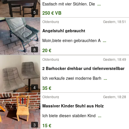
Esstisch mit vier Stühlen. Die
...
5
250 € VB
Oldenburg
Gestern, 18:51
Angelstuhl gebraucht
Moin,biete einen gebrauchten A
...
8
20 €
Oldenburg
Gestern, 18:49
2 Barhocker drehbar und tiefenverstellbar
Ich verkaufe zwei moderne Barh
...
4
35 €
Oldenburg
Gestern, 18:28
Massiver Kinder Stuhl aus Holz
Ich biete diesen stabilen Kind
...
3
15 €