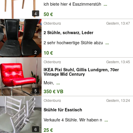
ich biete hier 4 Esszimmerstüh
...
4
50 €
Oldenburg
Gestern, 13:47
2 Stühle, schwarz, Leder
2 sehr hochwertige Stühle abzu
...
2
10 €
Oldenburg
Gestern, 13:45
IKEA Pixi Stuhl, Gillis Lundgren, 70er
Vintage Mid Century
Moin,
...
5
350 € VB
Oldenburg
Gestern, 13:24
Stühle für Esstisch
Verkaufe 4 Stühle. Wir haben n
...
6
25 €