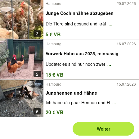
Hamburg
20.07.2026
Junge Cochinhähne abzugeben
Die Tiere sind gesund und kräf
...
3
5 € VB
Hamburg
16.07.2026
Vorwerk Hahn aus 2025, reinrassig
Update: es sind nur noch zwei
...
2
15 € VB
Hamburg
15.07.2026
Junghennen und Hähne
Ich habe ein paar Hennen und H
...
6
20 € VB
Weiter