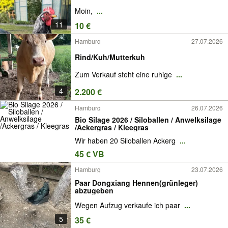
Moin,
...
11
10 €
Hamburg
27.07.2026
Rind/Kuh/Mutterkuh
Zum Verkauf steht eine ruhige
...
4
2.200 €
Hamburg
26.07.2026
Bio Silage 2026 / Siloballen / Anwelksilage
/Ackergras / Kleegras
Wir haben 20 Siloballen Ackerg
...
45 € VB
Hamburg
23.07.2026
Paar Dongxiang Hennen(grünleger)
abzugeben
Wegen Aufzug verkaufe ich paar
...
5
35 €