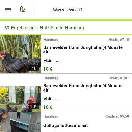
Start
67 Ergebnisse –
Nutztiere in Hamburg
Hamburg
Heute, 07:15
Merkliste
Barnevelder Huhn Junghahn (4 Monate
alt)
Nachrichten
Moin,
...
10
10 €
Anzeige aufgeben
Hamburg
Heute, 07:01
Barnevelder Huhn Junghahn (4 Monate
alt)
Moin,
...
9
10 €
Hamburg
Gestern, 09:58
Geflügelfutterautomat