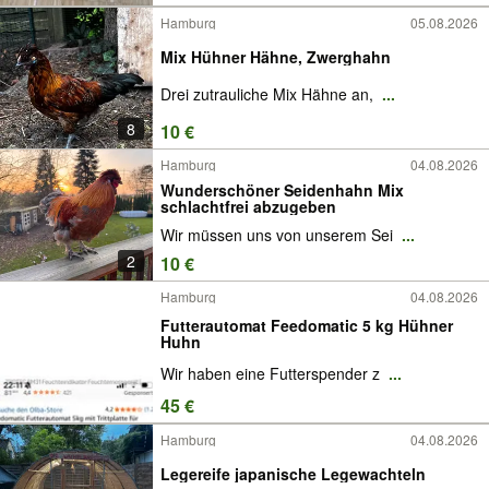
Hamburg
05.08.2026
Mix Hühner Hähne, Zwerghahn
Drei zutrauliche Mix Hähne an,
...
8
10 €
Hamburg
04.08.2026
Wunderschöner Seidenhahn Mix
schlachtfrei abzugeben
Wir müssen uns von unserem Sei
...
2
10 €
Hamburg
04.08.2026
Futterautomat Feedomatic 5 kg Hühner
Huhn
Wir haben eine Futterspender z
...
45 €
Hamburg
04.08.2026
Legereife japanische Legewachteln