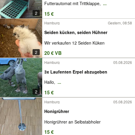
Futterautomat mit Trittklappe,
...
2
15 €
Hamburg
Gestern, 08:58
Seiden kücken, seiden Hühner
Wir verkaufen 12 Seiden Küken
2
20 € VB
Hamburg
05.08.2026
3x Laufenten Erpel abzugeben
Hallo,
...
2
15 €
Hamburg
05.08.2026
Honigrührer
Honigrührer an Selbstabholer
15 €