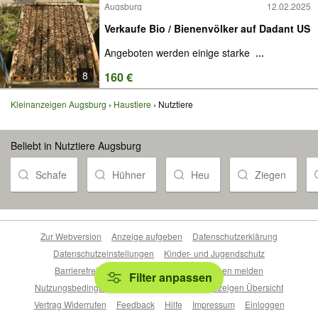
Augsburg
12.02.2025
Verkaufe Bio / Bienenvölker auf Dadant US
Angeboten werden einige starke
...
8
160 €
Kleinanzeigen Augsburg
Haustiere
Nutztiere
Beliebt in Nutztiere Augsburg
Schafe
Hühner
Heu
Ziegen
Zur Webversion
Anzeige aufgeben
Datenschutzerklärung
Datenschutzeinstellungen
Kinder- und Jugendschutz
Barrierefreiheitserklärung
Sicherheitslücken melden
Filter anpassen
Nutzungsbedingungen
Beliebte Suchen
Anzeigen Übersicht
Vertrag Widerrufen
Feedback
Hilfe
Impressum
Einloggen