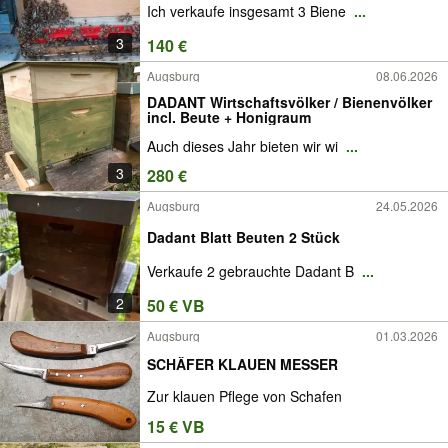
Ich verkaufe insgesamt 3 Biene
...
3
140 €
Augsburg
08.06.2026
DADANT Wirtschaftsvölker / Bienenvölker
incl. Beute + Honigraum
Auch dieses Jahr bieten wir wi
...
3
280 €
Augsburg
24.05.2026
Dadant Blatt Beuten 2 Stück
Verkaufe 2 gebrauchte Dadant B
...
2
50 € VB
Augsburg
01.03.2026
SCHÄFER KLAUEN MESSER
Zur klauen Pflege von Schafen
15 € VB