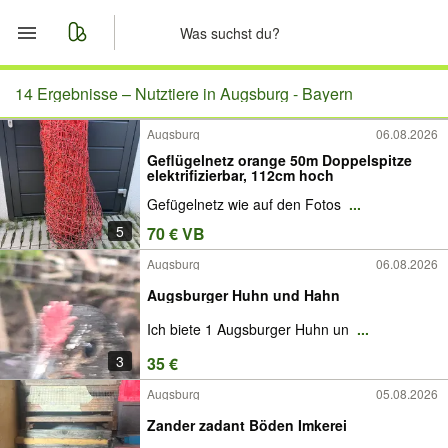
Start
14 Ergebnisse –
Nutztiere in Augsburg - Bayern
Augsburg
06.08.2026
Merkliste
Geflügelnetz orange 50m Doppelspitze
elektrifizierbar, 112cm hoch
Nachrichten
Gefügelnetz wie auf den Fotos
...
5
70 € VB
Anzeige aufgeben
Augsburg
06.08.2026
Augsburger Huhn und Hahn
Ich biete 1 Augsburger Huhn un
...
3
35 €
Augsburg
05.08.2026
Zander zadant Böden Imkerei