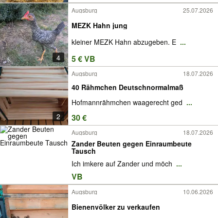
Augsburg
25.07.2026
MEZK Hahn jung
kleiner MEZK Hahn abzugeben. E
...
4
5 € VB
Augsburg
18.07.2026
40 Rähmchen Deutschnormalmaß
Hofmannrähmchen waagerecht ged
...
2
30 €
Augsburg
18.07.2026
Zander Beuten gegen Einraumbeute
Tausch
Ich imkere auf Zander und möch
...
VB
Augsburg
10.06.2026
Bienenvölker zu verkaufen