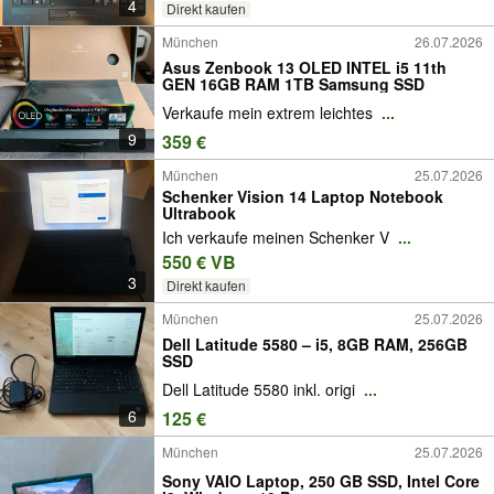
4
Direkt kaufen
München
26.07.2026
Asus Zenbook 13 OLED INTEL i5 11th
GEN 16GB RAM 1TB Samsung SSD
Verkaufe mein extrem leichtes
...
9
359 €
München
25.07.2026
Schenker Vision 14 Laptop Notebook
Ultrabook
Ich verkaufe meinen Schenker V
...
550 € VB
3
Direkt kaufen
München
25.07.2026
Dell Latitude 5580 – i5, 8GB RAM, 256GB
SSD
Dell Latitude 5580 inkl. origi
...
6
125 €
München
25.07.2026
Sony VAIO Laptop, 250 GB SSD, Intel Core