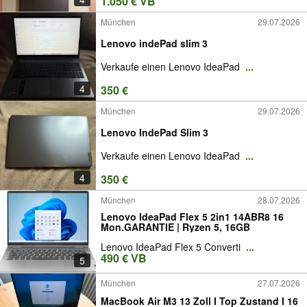
1.050 € VB
München
29.07.2026
Lenovo indePad slim 3
Verkaufe einen Lenovo IdeaPad
...
4
350 €
München
29.07.2026
Lenovo IndePad Slim 3
Verkaufe einen Lenovo IdeaPad
...
4
350 €
München
28.07.2026
Lenovo IdeaPad Flex 5 2in1 14ABR8 16
Mon.GARANTIE | Ryzen 5, 16GB
Lenovo IdeaPad Flex 5 Converti
...
490 € VB
5
München
27.07.2026
MacBook Air M3 13 Zoll I Top Zustand I 16