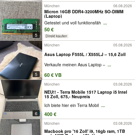
München
06.08.2026
Micron 16GB DDR4-3200MHz SO-DIMM
(Laptop)
Getestet und voll funktionsfäh
...
50 €
5
Direkt kaufen
München
05.08.2026
Asus Laptop F555L / X555LJ – 15,6 Zoll
Verkaufe meinen Asus Laptop –
...
5
60 € VB
München
03.08.2026
NEU!! - Terra Mobile 1517 Laptop i5 Intel
15 Zoll, 675,- Neupreis
Ich biete hier ein Terra Mobil
...
6
400 €
München
03.08.2026
Macbook pro '16 Zoll' i9, 16gb ram, 1TB