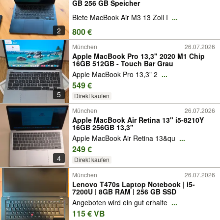
GB 256 GB Speicher
Biete MacBook Air M3 13 Zoll I
...
2
800 €
München
26.07.2026
Apple MacBook Pro 13,3" 2020 M1 Chip
16GB 512GB - Touch Bar Grau
Apple MacBook Pro 13,3" 2
...
549 €
5
Direkt kaufen
München
26.07.2026
Apple MacBook Air Retina 13" i5-8210Y
16GB 256GB 13,3"
Apple MacBook Air Retina 13&qu
...
249 €
4
Direkt kaufen
München
26.07.2026
Lenovo T470s Laptop Notebook | i5-
7200U | 8GB RAM | 256 GB SSD
Angeboten wird ein gut erhalte
...
115 € VB