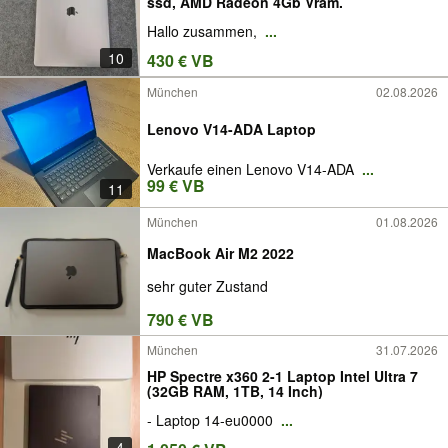
ssd, AMD Radeon 4Gb Vram.
Hallo zusammen,
...
10
430 € VB
München
02.08.2026
Lenovo V14-ADA Laptop
Verkaufe einen Lenovo V14-ADA
...
99 € VB
11
München
01.08.2026
MacBook Air M2 2022
sehr guter Zustand
790 € VB
München
31.07.2026
HP Spectre x360 2-1 Laptop Intel Ultra 7
(32GB RAM, 1TB, 14 Inch)
- Laptop 14-eu0000
...
4