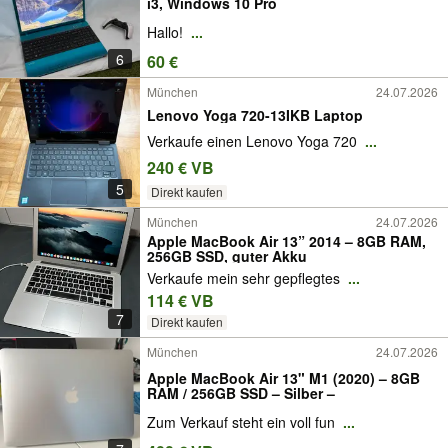
i3, Windows 10 Pro
Hallo!
...
6
60 €
München
24.07.2026
Lenovo Yoga 720-13IKB Laptop
Verkaufe einen Lenovo Yoga 720
...
240 € VB
5
Direkt kaufen
München
24.07.2026
Apple MacBook Air 13” 2014 – 8GB RAM,
256GB SSD, guter Akku
Verkaufe mein sehr gepflegtes
...
114 € VB
7
Direkt kaufen
München
24.07.2026
Apple MacBook Air 13" M1 (2020) – 8GB
RAM / 256GB SSD – Silber –
Zum Verkauf steht ein voll fun
...