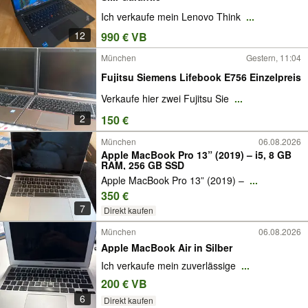
Ich verkaufe mein Lenovo Think
...
12
990 € VB
München
Gestern, 11:04
Fujitsu Siemens Lifebook E756 Einzelpreis
Verkaufe hier zwei Fujitsu Sie
...
2
150 €
München
06.08.2026
Apple MacBook Pro 13” (2019) – i5, 8 GB
RAM, 256 GB SSD
Apple MacBook Pro 13” (2019) –
...
350 €
7
Direkt kaufen
München
06.08.2026
Apple MacBook Air in Silber
Ich verkaufe mein zuverlässige
...
200 € VB
6
Direkt kaufen