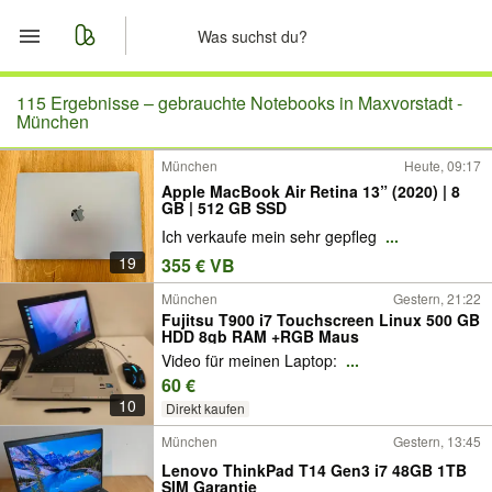
Start
115 Ergebnisse –
gebrauchte Notebooks in Maxvorstadt -
München
Merkliste
München
Heute, 09:17
Apple MacBook Air Retina 13” (2020) | 8
Nachrichten
GB | 512 GB SSD
Ich verkaufe mein sehr gepfleg
...
Anzeige aufgeben
19
355 € VB
München
Gestern, 21:22
Fujitsu T900 i7 Touchscreen Linux 500 GB
HDD 8gb RAM +RGB Maus
Video für meinen Laptop:
...
60 €
10
Direkt kaufen
München
Gestern, 13:45
Lenovo ThinkPad T14 Gen3 i7 48GB 1TB
SIM Garantie