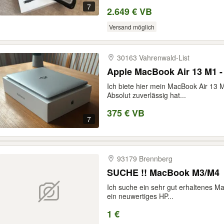
7
2.649 € VB
Versand möglich
30163 Vahrenwald-​List
Apple MacBook Air 13 M1 
Ich biete hier mein MacBook Air 13 M
Absolut zuverlässig hat...
375 € VB
7
93179 Brennberg
SUCHE !! MacBook M3/M4
Ich suche ein sehr gut erhaltenes 
ein neuwertiges HP...
1 €