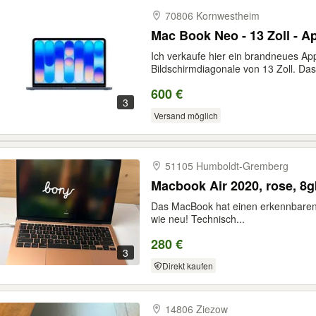
70806 Kornwestheim
Mac Book Neo - 13 Zoll - A
Ich verkaufe hier ein brandneues Ap
Bildschirmdiagonale von 13 Zoll. Das.
600 €
3
Versand möglich
51105 Humboldt-​Gremberg
Macbook Air 2020, rose, 8
Das MacBook hat einen erkennbaren
wie neu! Technisch...
280 €
3
Direkt kaufen
14806 Ziezow