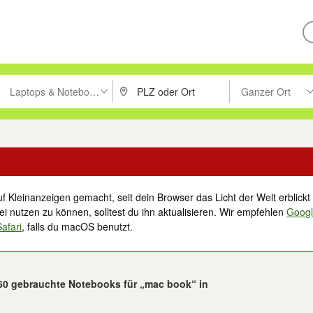
Laptops & Notebooks
Ganzer Ort
ken um zu suchen, oder Vorschläge mit den Pfeiltasten nach oben/unt
PLZ oder Ort eingeben. Eingabetaste drücke
Suche im Umkreis 
f Kleinanzeigen gemacht, seit dein Browser das Licht der Welt erblickt 
i nutzen zu können, solltest du ihn aktualisieren. Wir empfehlen
Goog
Safari
, falls du macOS benutzt.
660 gebrauchte Notebooks für „mac book“ in