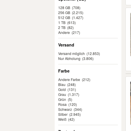
128 GB
(708)
256 GB
(2.215)
512 GB
(1.427)
1 TB
(613)
2 TB
(82)
Andere
(217)
Versand
Versand möglich
(12.853)
Nur Abholung
(3.806)
Farbe
Andere Farbe
(212)
Blau
(248)
Gold
(131)
Grau
(1.317)
Grün
(5)
Rosa
(120)
Schwarz
(344)
Silber
(2.945)
Weiß
(42)