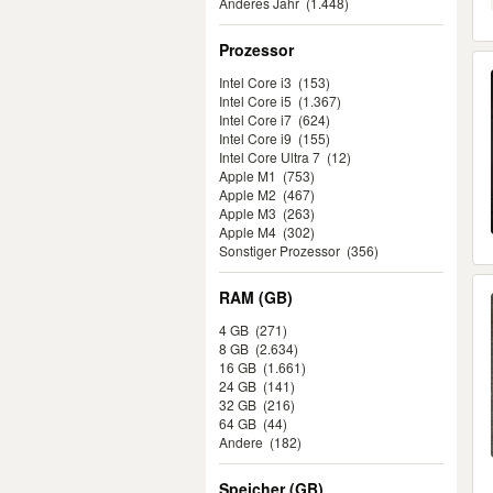
Anderes Jahr
(1.448)
Prozessor
Intel Core i3
(153)
Intel Core i5
(1.367)
Intel Core i7
(624)
Intel Core i9
(155)
Intel Core Ultra 7
(12)
Apple M1
(753)
Apple M2
(467)
Apple M3
(263)
Apple M4
(302)
Sonstiger Prozessor
(356)
RAM (GB)
4 GB
(271)
8 GB
(2.634)
16 GB
(1.661)
24 GB
(141)
32 GB
(216)
64 GB
(44)
Andere
(182)
Speicher (GB)