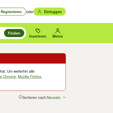
Registrieren
oder
Einloggen
Finden
en durchsuchen und mit Eingabetaste auswählen.
n um zu suchen, oder Vorschläge mit den Pfeiltasten nach oben/unten
des gewählten Orts oder PLZ.
Inserieren
Meins
hat. Um weiterhin alle
le Chrome
,
Mozilla Firefox
,
Sortieren nach:
Neueste